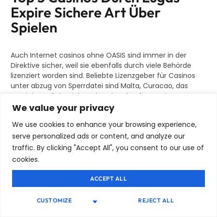
Expire Sichere Art Über
Spielen
Auch Internet casinos ohne OASIS sind immer in der
Direktive sicher, weil sie ebenfalls durch viele Behörde
lizenziert worden sind. Beliebte Lizenzgeber für Casinos
unter abzug von Sperrdatei sind Malta, Curacao, das
Vereinigte Königreich und expire Isle of Guy. Die
Sperrdatei BEAUTY ist lediglich throughout der”
We value your privacy
“Bundesrepublik Deutschland verpflichtend. Ist ein Online
We use cookies to enhance your browsing experience,
Online casino also nicht inside Deutschland lizenziert,
serve personalized ads or content, and analyze our
muss es ohne rechtliche Probleme ohne Oasis sein
Angebot anbieten.
traffic. By clicking "Accept All", you consent to our use of
cookies.
Mehr Studios, lieber Spieltempo, oft höhere Einsätze und
ACCEPT ALL
breitere Boni. Das Web site hebt zudem schnelle
Auszahlungen, große Lobbys und bekannte Companies
CUSTOMIZE
REJECT ALL
hervor. Gerade Referenzslots wie Book regarding Dead
und Entrances of Olympus zeigen, warum deutsche