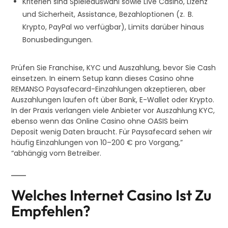
Kriterien sind Spieleauswahl sowie Live Casino, Lizenz
und Sicherheit, Assistance, Bezahloptionen (z. B.
Krypto, PayPal wo verfügbar), Limits darüber hinaus
Bonusbedingungen.
Prüfen Sie Franchise, KYC und Auszahlung, bevor Sie Cash
einsetzen. In einem Setup kann dieses Casino ohne
REMANSO Paysafecard-Einzahlungen akzeptieren, aber
Auszahlungen laufen oft über Bank, E-Wallet oder Krypto.
In der Praxis verlangen viele Anbieter vor Auszahlung KYC,
ebenso wenn das Online Casino ohne OASIS beim
Deposit wenig Daten braucht. Für Paysafecard sehen wir
häufig Einzahlungen von 10–200 € pro Vorgang,”
“abhängig vom Betreiber.
Welches Internet Casino Ist Zu
Empfehlen?