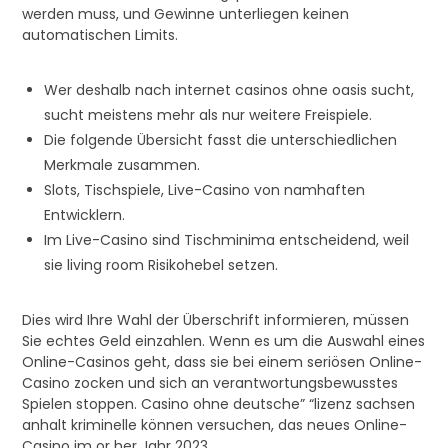
werden muss, und Gewinne unterliegen keinen
automatischen Limits.
Wer deshalb nach internet casinos ohne oasis sucht,
sucht meistens mehr als nur weitere Freispiele.
Die folgende Übersicht fasst die unterschiedlichen
Merkmale zusammen.
Slots, Tischspiele, Live-Casino von namhaften
Entwicklern.
Im Live-Casino sind Tischminima entscheidend, weil
sie living room Risikohebel setzen.
Dies wird Ihre Wahl der Überschrift informieren, müssen
Sie echtes Geld einzahlen. Wenn es um die Auswahl eines
Online-Casinos geht, dass sie bei einem seriösen Online-
Casino zocken und sich an verantwortungsbewusstes
Spielen stoppen. Casino ohne deutsche” “lizenz sachsen
anhalt kriminelle können versuchen, das neues Online-
Casino im or her Jahr 2023.