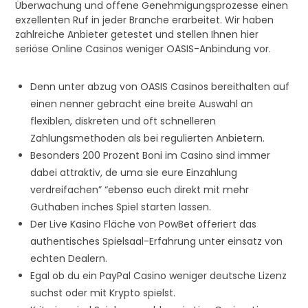
Überwachung und offene Genehmigungsprozesse einen
exzellenten Ruf in jeder Branche erarbeitet. Wir haben
zahlreiche Anbieter getestet und stellen Ihnen hier
seriöse Online Casinos weniger OASIS-Anbindung vor.
Denn unter abzug von OASIS Casinos bereithalten auf
einen nenner gebracht eine breite Auswahl an
flexiblen, diskreten und oft schnelleren
Zahlungsmethoden als bei regulierten Anbietern.
Besonders 200 Prozent Boni im Casino sind immer
dabei attraktiv, de uma sie eure Einzahlung
verdreifachen” “ebenso euch direkt mit mehr
Guthaben inches Spiel starten lassen.
Der Live Kasino Fläche von PowBet offeriert das
authentisches Spielsaal-Erfahrung unter einsatz von
echten Dealern.
Egal ob du ein PayPal Casino weniger deutsche Lizenz
suchst oder mit Krypto spielst.