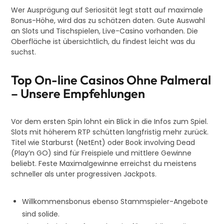
Wer Ausprägung auf Seriosität legt statt auf maximale
Bonus-Höhe, wird das zu schätzen daten. Gute Auswahl
an Slots und Tischspielen, Live-Casino vorhanden. Die
Oberfläche ist übersichtlich, du findest leicht was du
suchst.
Top On-line Casinos Ohne Palmeral
– Unsere Empfehlungen
Vor dem ersten Spin lohnt ein Blick in die Infos zum Spiel.
Slots mit höherem RTP schütten langfristig mehr zurück.
Titel wie Starburst (NetEnt) oder Book involving Dead
(Play’n GO) sind für Freispiele und mittlere Gewinne
beliebt. Feste Maximalgewinne erreichst du meistens
schneller als unter progressiven Jackpots.
Willkommensbonus ebenso Stammspieler-Angebote
sind solide.