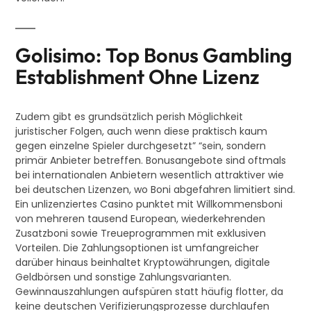
Golisimo: Top Bonus Gambling
Establishment Ohne Lizenz
Zudem gibt es grundsätzlich perish Möglichkeit
juristischer Folgen, auch wenn diese praktisch kaum
gegen einzelne Spieler durchgesetzt” “sein, sondern
primär Anbieter betreffen. Bonusangebote sind oftmals
bei internationalen Anbietern wesentlich attraktiver wie
bei deutschen Lizenzen, wo Boni abgefahren limitiert sind.
Ein unlizenziertes Casino punktet mit Willkommensboni
von mehreren tausend European, wiederkehrenden
Zusatzboni sowie Treueprogrammen mit exklusiven
Vorteilen. Die Zahlungsoptionen ist umfangreicher
darüber hinaus beinhaltet Kryptowährungen, digitale
Geldbörsen und sonstige Zahlungsvarianten.
Gewinnauszahlungen aufspüren statt häufig flotter, da
keine deutschen Verifizierungsprozesse durchlaufen