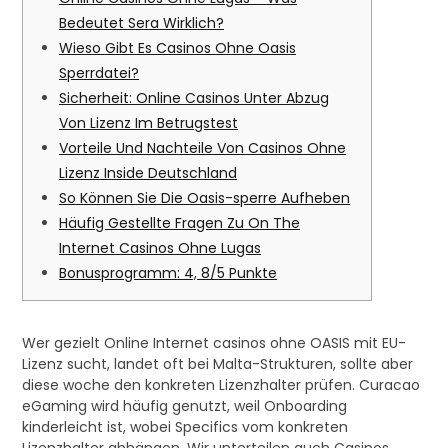
Bedeutet Sera Wirklich?
Wieso Gibt Es Casinos Ohne Oasis
Sperrdatei?
Sicherheit: Online Casinos Unter Abzug
Von Lizenz Im Betrugstest
Vorteile Und Nachteile Von Casinos Ohne
Lizenz Inside Deutschland
So Können Sie Die Oasis-sperre Aufheben
Häufig Gestellte Fragen Zu On The
Internet Casinos Ohne Lugas
Bonusprogramm: 4, 8/5 Punkte
Wer gezielt Online Internet casinos ohne OASIS mit EU-
Lizenz sucht, landet oft bei Malta-Strukturen, sollte aber
diese woche den konkreten Lizenzhalter prüfen. Curacao
eGaming wird häufig genutzt, weil Onboarding
kinderleicht ist, wobei Specifics vom konkreten