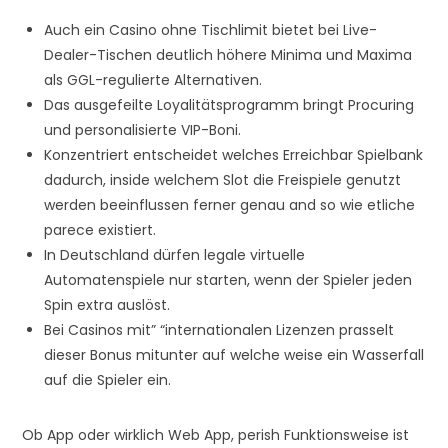
Auch ein Casino ohne Tischlimit bietet bei Live-
Dealer-Tischen deutlich höhere Minima und Maxima
als GGL-regulierte Alternativen.
Das ausgefeilte Loyalitätsprogramm bringt Procuring
und personalisierte VIP-Boni.
Konzentriert entscheidet welches Erreichbar Spielbank
dadurch, inside welchem Slot die Freispiele genutzt
werden beeinflussen ferner genau and so wie etliche
parece existiert.
In Deutschland dürfen legale virtuelle
Automatenspiele nur starten, wenn der Spieler jeden
Spin extra auslöst.
Bei Casinos mit” “internationalen Lizenzen prasselt
dieser Bonus mitunter auf welche weise ein Wasserfall
auf die Spieler ein.
Ob App oder wirklich Web App, perish Funktionsweise ist