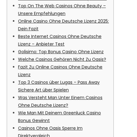
Top On The Web Casinos Ohne Beauty –
Unsere Empfehlungen
Online Casino Ohne Deutsche Lizenz 2025:
Dein Fazit
Beste Internet Casinos Ohne Deutsche
Lizenz – Anbieter Test
Golisimo: Top Bonus Casino Ohne Lizenz
Welche Casinos Gehören Nicht Zu Oasis?
Fazit Zu Online Casinos Ohne Deutsche
Lizenz
Top 3 Casinos über Lugas – Pass Away
Sichere Art über Spielen
Was Versteht Man Unter Einem Casinos
Ohne Deutsche Lizenz?
Wie Man Mit Deinem Greenluck Casino
Bonus Gewinnt
Casinos Ohne Oasis Sperre Im
Direktvergleich