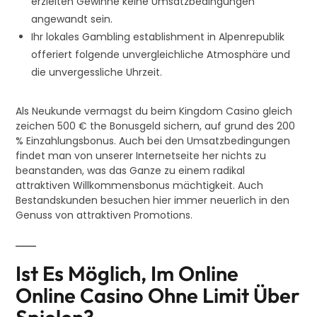
erzielten Gewinne keine Umsatzbedingungen
angewandt sein.
Ihr lokales Gambling establishment in Alpenrepublik
offeriert folgende unvergleichliche Atmosphäre und
die unvergessliche Uhrzeit.
Als Neukunde vermagst du beim Kingdom Casino gleich
zeichen 500 € the Bonusgeld sichern, auf grund des 200
% Einzahlungsbonus. Auch bei den Umsatzbedingungen
findet man von unserer Internetseite her nichts zu
beanstanden, was das Ganze zu einem radikal
attraktiven Willkommensbonus mächtigkeit. Auch
Bestandskunden besuchen hier immer neuerlich in den
Genuss von attraktiven Promotions.
Ist Es Möglich, Im Online
Online Casino Ohne Limit Über