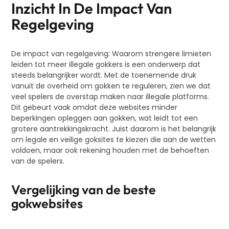
Inzicht In De Impact Van
Regelgeving
De impact van regelgeving: Waarom strengere limieten
leiden tot meer illegale gokkers is een onderwerp dat
steeds belangrijker wordt. Met de toenemende druk
vanuit de overheid om gokken te reguleren, zien we dat
veel spelers de overstap maken naar illegale platforms.
Dit gebeurt vaak omdat deze websites minder
beperkingen opleggen aan gokken, wat leidt tot een
grotere aantrekkingskracht. Juist daarom is het belangrijk
om legale en veilige goksites te kiezen die aan de wetten
voldoen, maar ook rekening houden met de behoeften
van de spelers.
Vergelijking van de beste
gokwebsites