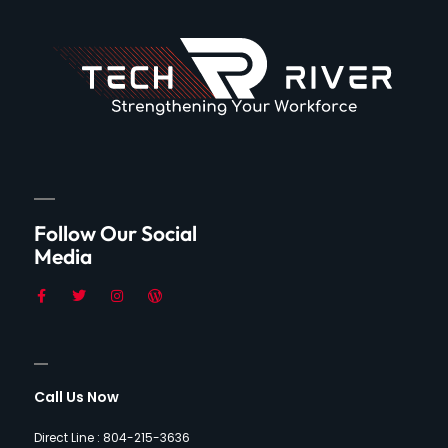
Follow Our Social
Media
Call Us Now
Direct Line : 804-215-3636