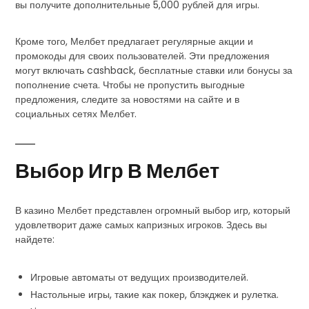
вы получите дополнительные 5,000 рублей для игры.
Кроме того, Мелбет предлагает регулярные акции и
промокоды для своих пользователей. Эти предложения
могут включать cashback, бесплатные ставки или бонусы за
пополнение счета. Чтобы не пропустить выгодные
предложения, следите за новостями на сайте и в
социальных сетях Мелбет.
Выбор Игр В Мелбет
В казино Мелбет представлен огромный выбор игр, который
удовлетворит даже самых капризных игроков. Здесь вы
найдете:
Игровые автоматы от ведущих производителей.
Настольные игры, такие как покер, блэкджек и рулетка.