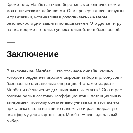
Кроме того, Мелбет активно борется с мошенничеством и
мошенническими действиями. Они проверяют все аккаунты
и транзакции, устанавливая дополнительные меры
безопасности для защиты пользователей. Это делает игру
на платформе не только увлекательной, но и безопасной.
Заключение
В заключение, Мелбет — это отличное онлайн-казино,
которое предлагает игрокам широкий выбор игр, бонусов и
безопасные финансовые операции. Что такое маржа в
Мелбет и её значение для выигрышных ставок? Она играет
важную роль в составах коэффициентов и потенциальных
выигрышей, поэтому обязательно учитывайте этот аспект
при ставках. Если вы ищете надежную и разнообразную
платформу для азартных игр, Мелбет — ваш идеальный
выбор.