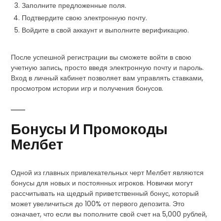
Заполните предложенные поля.
Подтвердите свою электронную почту.
Войдите в свой аккаунт и выполните верификацию.
После успешной регистрации вы сможете войти в свою
учетную запись, просто введя электронную почту и пароль.
Вход в личный кабинет позволяет вам управлять ставками,
просмотром истории игр и получения бонусов.
Бонусы И Промокоды
Мелбет
Одной из главных привлекательных черт Мелбет являются
бонусы для новых и постоянных игроков. Новички могут
рассчитывать на щедрый приветственный бонус, который
может увеличиться до 100% от первого депозита. Это
означает, что если вы пополните свой счет на 5,000 рублей,