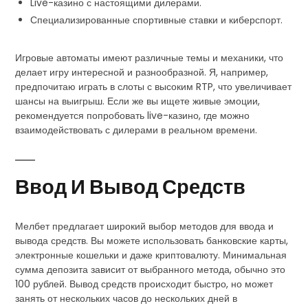
Live-казино с настоящими дилерами.
Специализированные спортивные ставки и киберспорт.
Игровые автоматы имеют различные темы и механики, что
делает игру интересной и разнообразной. Я, например,
предпочитаю играть в слоты с высоким RTP, что увеличивает
шансы на выигрыш. Если же вы ищете живые эмоции,
рекомендуется попробовать live-казино, где можно
взаимодействовать с дилерами в реальном времени.
Ввод И Вывод Средств
Мелбет предлагает широкий выбор методов для ввода и
вывода средств. Вы можете использовать банковские карты,
электронные кошельки и даже криптовалюту. Минимальная
сумма депозита зависит от выбранного метода, обычно это
100 рублей. Вывод средств происходит быстро, но может
занять от нескольких часов до нескольких дней в