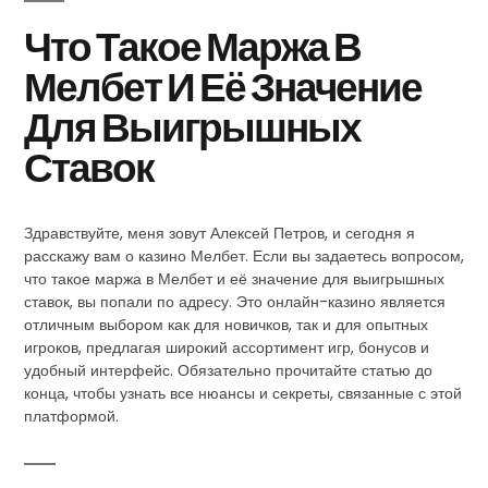
Что Такое Маржа В
Мелбет И Её Значение
Для Выигрышных
Ставок
Здравствуйте, меня зовут Алексей Петров, и сегодня я
расскажу вам о казино Мелбет. Если вы задаетесь вопросом,
что такое маржа в Мелбет и её значение для выигрышных
ставок, вы попали по адресу. Это онлайн-казино является
отличным выбором как для новичков, так и для опытных
игроков, предлагая широкий ассортимент игр, бонусов и
удобный интерфейс. Обязательно прочитайте статью до
конца, чтобы узнать все нюансы и секреты, связанные с этой
платформой.