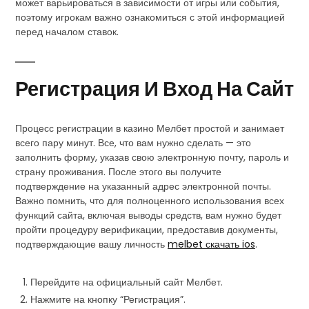
может варьироваться в зависимости от игры или события,
поэтому игрокам важно ознакомиться с этой информацией
перед началом ставок.
Регистрация И Вход На Сайт
Процесс регистрации в казино Мелбет простой и занимает
всего пару минут. Все, что вам нужно сделать — это
заполнить форму, указав свою электронную почту, пароль и
страну проживания. После этого вы получите
подтверждение на указанный адрес электронной почты.
Важно помнить, что для полноценного использования всех
функций сайта, включая выводы средств, вам нужно будет
пройти процедуру верификации, предоставив документы,
подтверждающие вашу личность
melbet скачать ios
.
Перейдите на официальный сайт Мелбет.
Нажмите на кнопку “Регистрация”.