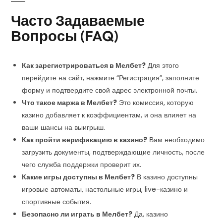
Часто Задаваемые
Вопросы (FAQ)
Как зарегистрироваться в Мелбет?
Для этого
перейдите на сайт, нажмите “Регистрация”, заполните
форму и подтвердите свой адрес электронной почты.
Что такое маржа в Мелбет?
Это комиссия, которую
казино добавляет к коэффициентам, и она влияет на
ваши шансы на выигрыш.
Как пройти верификацию в казино?
Вам необходимо
загрузить документы, подтверждающие личность, после
чего служба поддержки проверит их.
Какие игры доступны в Мелбет?
В казино доступны
игровые автоматы, настольные игры, live-казино и
спортивные события.
Безопасно ли играть в Мелбет?
Да, казино