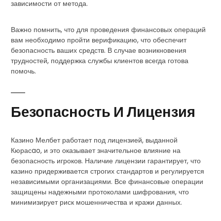
зависимости от метода.
Важно помнить, что для проведения финансовых операций
вам необходимо пройти верификацию, что обеспечит
безопасность ваших средств. В случае возникновения
трудностей, поддержка службы клиентов всегда готова
помочь.
Безопасность И Лицензия
Казино Мелбет работает под лицензией, выданной
Кюрасao, и это оказывает значительное влияние на
безопасность игроков. Наличие лицензии гарантирует, что
казино придерживается строгих стандартов и регулируется
независимыми организациями. Все финансовые операции
защищены надежными протоколами шифрования, что
минимизирует риск мошенничества и кражи данных.