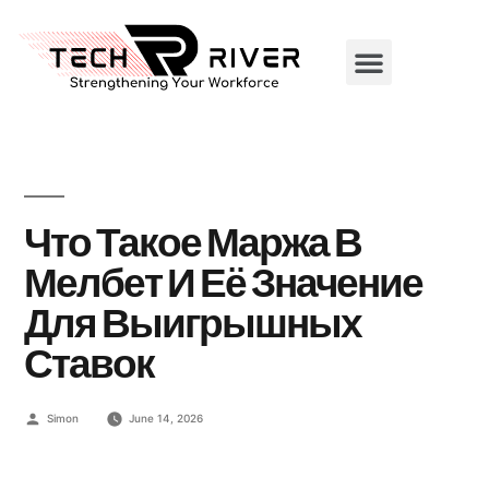
Что Такое Маржа В
Мелбет И Её Значение
Для Выигрышных
Ставок
Simon
June 14, 2026