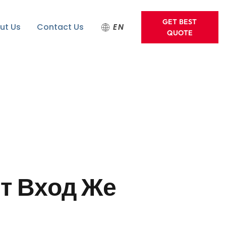
GET BEST
ut Us
Contact Us
EN
QUOTE
т Вход Же