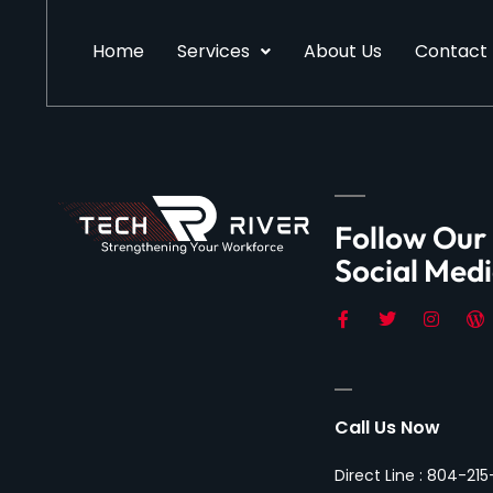
Home
Services
About Us
Contact
Follow Our
Social Med
Call Us Now
Direct Line : 804-21