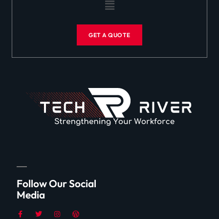
GET A QUOTE
Follow Our Social
Media