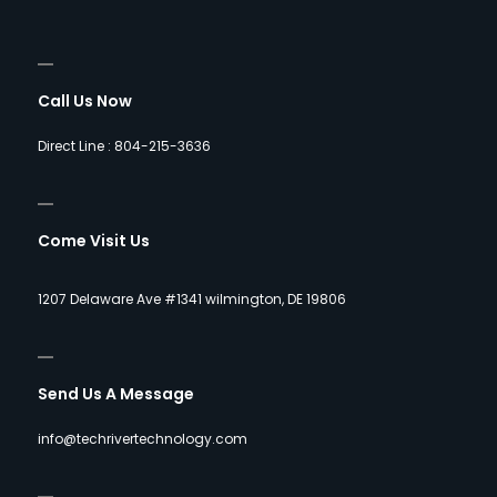
Call Us Now
Direct Line : 804-215-3636
Come Visit Us
1207 Delaware Ave #1341 wilmington, DE 19806
Send Us A Message
info@techrivertechnology.com