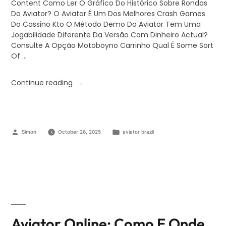
Content Como Ler O Gráfico Do Histórico Sobre Rondas
Do Aviator? O Aviator É Um Dos Melhores Crash Games
Do Cassino Kto O Método Demo Do Aviator Tem Uma
Jogabilidade Diferente Da Versão Com Dinheiro Actual?
Consulte A Opção Motoboyno Carrinho Qual É Some Sort
Of …
Continue reading
Simon
October 26, 2025
aviator brazil
Aviator Online: Como E Onde