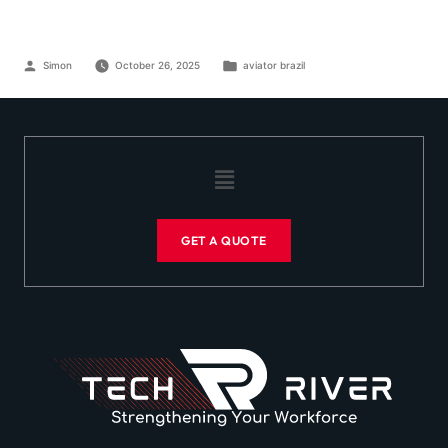
Simon
October 26, 2025
aviator brazil
GET A QUOTE