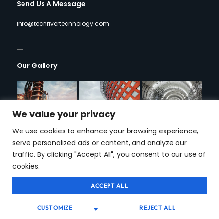
Send Us A Message
info@techrivertechnology.com
Our Gallery
We value your privacy
We use cookies to enhance your browsing experience,
serve personalized ads or content, and analyze our
traffic. By clicking "Accept All", you consent to our use of
cookies.
ACCEPT ALL
Copyright © 2023 Tech River Technology, All rights reserved.
Powered by
Ladder Of Growth
CUSTOMIZE
REJECT ALL