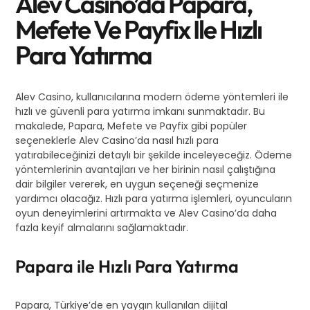
Alev Casino’da Papara,
Mefete Ve Payfix Ile Hızlı
Para Yatırma
Alev Casino, kullanıcılarına modern ödeme yöntemleri ile
hızlı ve güvenli para yatırma imkanı sunmaktadır. Bu
makalede, Papara, Mefete ve Payfix gibi popüler
seçeneklerle Alev Casino’da nasıl hızlı para
yatırabileceğinizi detaylı bir şekilde inceleyeceğiz. Ödeme
yöntemlerinin avantajları ve her birinin nasıl çalıştığına
dair bilgiler vererek, en uygun seçeneği seçmenize
yardımcı olacağız. Hızlı para yatırma işlemleri, oyuncuların
oyun deneyimlerini artırmakta ve Alev Casino’da daha
fazla keyif almalarını sağlamaktadır.
Papara ile Hızlı Para Yatırma
Papara, Türkiye’de en yaygın kullanılan dijital