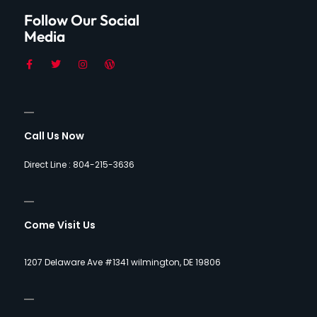
Follow Our Social
Media
Call Us Now
Direct Line : 804-215-3636
Come Visit Us
1207 Delaware Ave #1341 wilmington, DE 19806