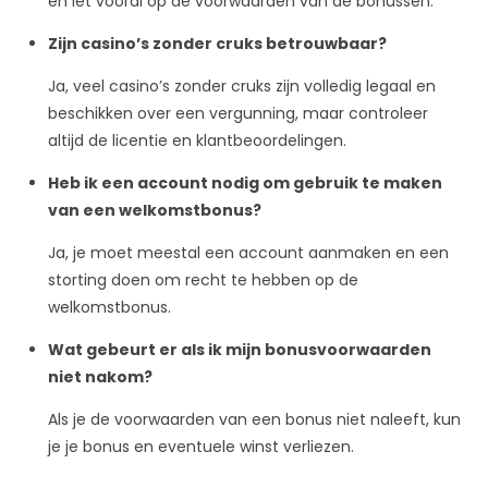
en let vooral op de voorwaarden van de bonussen.
Zijn casino’s zonder cruks betrouwbaar?
Ja, veel casino’s zonder cruks zijn volledig legaal en
beschikken over een vergunning, maar controleer
altijd de licentie en klantbeoordelingen.
Heb ik een account nodig om gebruik te maken
van een welkomstbonus?
Ja, je moet meestal een account aanmaken en een
storting doen om recht te hebben op de
welkomstbonus.
Wat gebeurt er als ik mijn bonusvoorwaarden
niet nakom?
Als je de voorwaarden van een bonus niet naleeft, kun
je je bonus en eventuele winst verliezen.