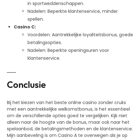
in sportweddenschappen.
Nadelen: Beperkte klantenservice, minder
spellen.
Casino C:
Voordelen: Aantrekkelijke loyaliteitsbonus, goede
betalingsopties.
Nadelen: Beperkte openingsuren voor
klantenservice.
Conclusie
Bij het kiezen van het beste online casino zonder cruks
met een aantrekkelijke welkomstbonus, is het essentieel
om de verschillende opties goed te vergelijken. Kijk niet
alleen naar de hoogte van de bonus, maar ook naar het
spelaanbod, de betalingsmethoden en de klantenservice.
Mijn aanbeveling is om Casino A te overwegen als je op