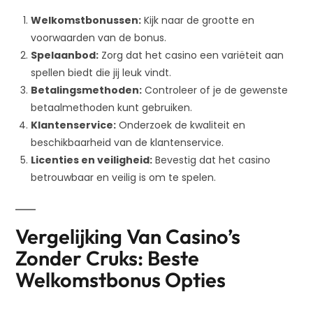
Welkomstbonussen:
Kijk naar de grootte en
voorwaarden van de bonus.
Spelaanbod:
Zorg dat het casino een variëteit aan
spellen biedt die jij leuk vindt.
Betalingsmethoden:
Controleer of je de gewenste
betaalmethoden kunt gebruiken.
Klantenservice:
Onderzoek de kwaliteit en
beschikbaarheid van de klantenservice.
Licenties en veiligheid:
Bevestig dat het casino
betrouwbaar en veilig is om te spelen.
Vergelijking Van Casino’s
Zonder Cruks: Beste
Welkomstbonus Opties