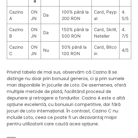
ă
Cazino
ON
100% până la
Card, Payp
4.
Da
A
JN
200 RON
al
5/5
Cazino
ON
150% până la
Card, Skrill,
4.
Da
B
JN
500 RON
Neteller
7/5
Cazino
ON
50% până la
Card, Bitco
Nu
4/5
C
JN
100 RON
in
Privind tabela de mai sus, observăm că Cazino B se
distinge nu doar prin bonusul generos, ci și prin sumele
mari disponibile în jocurile de Loto. De asemenea, oferă
multiple metode de plată, facilitând procesul de
depunere și retragere a fondurilor. Cazino A este o altă
opțiune excelentă, cu bonusuri competitive, dar fără
jocuri de Loto internațional. În contrast, Cazino C nu
include Loto, ceea ce poate fi un dezavantaj major
pentru utilizatorii care caută acea opțiune.