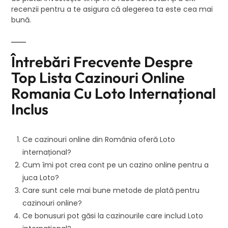
recenzii pentru a te asigura că alegerea ta este cea mai
bună.
Întrebări Frecvente Despre
Top Lista Cazinouri Online
Romania Cu Loto Internațional
Inclus
Ce cazinouri online din România oferă Loto
internațional?
Cum îmi pot crea cont pe un cazino online pentru a
juca Loto?
Care sunt cele mai bune metode de plată pentru
cazinouri online?
Ce bonusuri pot găsi la cazinourile care includ Loto