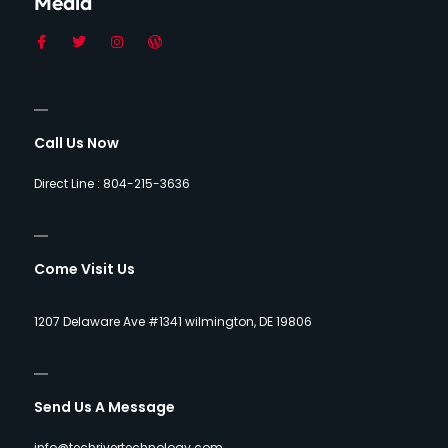
Media
Call Us Now
Direct Line : 804-215-3636
Come Visit Us
1207 Delaware Ave #1341 wilmington, DE 19806
Send Us A Message
info@techrivertechnology.com