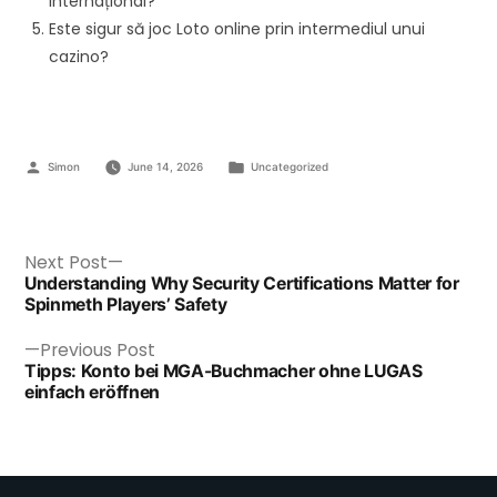
internațional?
Este sigur să joc Loto online prin intermediul unui
cazino?
Simon
June 14, 2026
Uncategorized
Next Post
Understanding Why Security Certifications Matter for
Spinmeth Players’ Safety
Previous Post
Tipps: Konto bei MGA-Buchmacher ohne LUGAS
einfach eröffnen