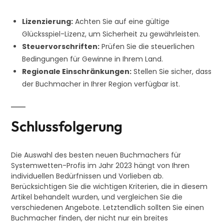
Lizenzierung:
Achten Sie auf eine gültige
Glücksspiel-Lizenz, um Sicherheit zu gewährleisten.
Steuervorschriften:
Prüfen Sie die steuerlichen
Bedingungen für Gewinne in Ihrem Land.
Regionale Einschränkungen:
Stellen Sie sicher, dass
der Buchmacher in Ihrer Region verfügbar ist.
Schlussfolgerung
Die Auswahl des besten neuen Buchmachers für
Systemwetten-Profis im Jahr 2023 hängt von Ihren
individuellen Bedürfnissen und Vorlieben ab.
Berücksichtigen Sie die wichtigen Kriterien, die in diesem
Artikel behandelt wurden, und vergleichen Sie die
verschiedenen Angebote. Letztendlich sollten Sie einen
Buchmacher finden, der nicht nur ein breites