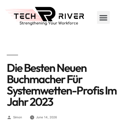
Die Besten Neuen
Buchmacher Für
Systemwetten-Profis Im
Jahr 2023
Simon
June 14, 2026