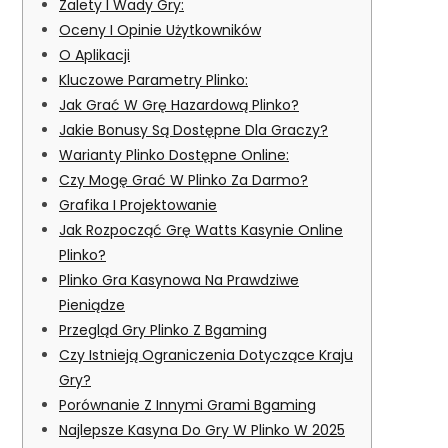
Zalety I Wady Gry:
Oceny I Opinie Użytkowników
O Aplikacji
Kluczowe Parametry Plinko:
Jak Grać W Grę Hazardową Plinko?
Jakie Bonusy Są Dostępne Dla Graczy?
Warianty Plinko Dostępne Online:
Czy Mogę Grać W Plinko Za Darmo?
Grafika I Projektowanie
Jak Rozpocząć Grę Watts Kasynie Online
Plinko?
Plinko Gra Kasynowa Na Prawdziwe
Pieniądze
Przegląd Gry Plinko Z Bgaming
Czy Istnieją Ograniczenia Dotyczące Kraju
Gry?
Porównanie Z Innymi Grami Bgaming
Najlepsze Kasyna Do Gry W Plinko W 2025