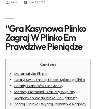
Simon
June 13, 2026
“gra Kasynowa Plinko
Zagraj W Plinko Em
Prawdziwe Pieniądze
Content
Matematyka Plinko
Odkryj Świat Emocji Unces Aplikacją Plinko
Porady Ekspertów Dla Graczy
Metody Płatności I Actually Wypłaty
Wygranych Watts Plinko Od Bgaming
Zagraj T Plinko I Wygraj Prawdziwe Nagrody