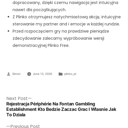
dopracowany, dzięki czemu nawigacja jest intuicyjna
nawet dla początkujących.
Z Plinko otrzymujesz natychmiastową akcję, intuicyjne
sterowanie my partner and i emocje w każdej rundzie.
Przed rozpoczęciem gry na prawdziwe pieniądze
zdecydowanie zalecamy wypróbowanie wersji
demonstracyjnej Plinko Free.
Simon
June 13, 2026
plinko_pl
Next Post
Rejestracja Périphérie Na Fontan Gambling
Establishment Kto Bedzie Zaczac Grac I Wlasnie Jak
To Dziala
Previous Post