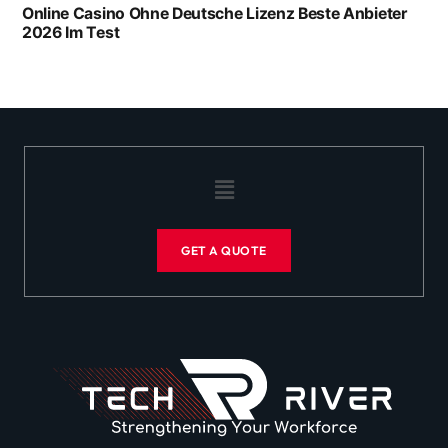
Online Casino Ohne Deutsche Lizenz Beste Anbieter
2026 Im Test
GET A QUOTE