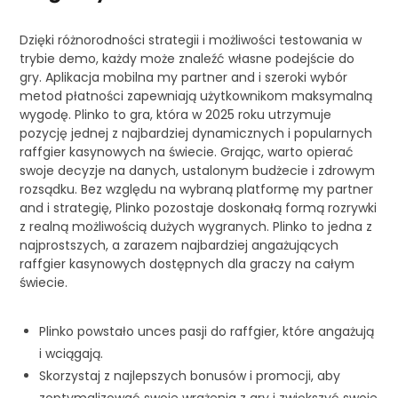
Dzięki różnorodności strategii i możliwości testowania w
trybie demo, każdy może znaleźć własne podejście do
gry. Aplikacja mobilna my partner and i szeroki wybór
metod płatności zapewniają użytkownikom maksymalną
wygodę. Plinko to gra, która w 2025 roku utrzymuje
pozycję jednej z najbardziej dynamicznych i popularnych
raffgier kasynowych na świecie. Grając, warto opierać
swoje decyzje na danych, ustalonym budżecie i zdrowym
rozsądku. Bez względu na wybraną platformę my partner
and i strategię, Plinko pozostaje doskonałą formą rozrywki
z realną możliwością dużych wygranych. Plinko to jedna z
najprostszych, a zarazem najbardziej angażujących
raffgier kasynowych dostępnych dla graczy na całym
świecie.
Plinko powstało unces pasji do raffgier, które angażują
i wciągają.
Skorzystaj z najlepszych bonusów i promocji, aby