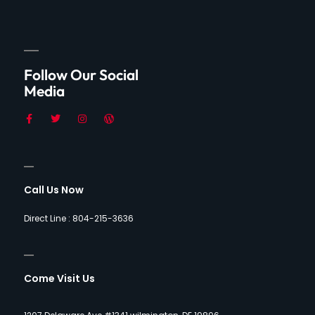
Follow Our Social
Media
Call Us Now
Direct Line : 804-215-3636
Come Visit Us