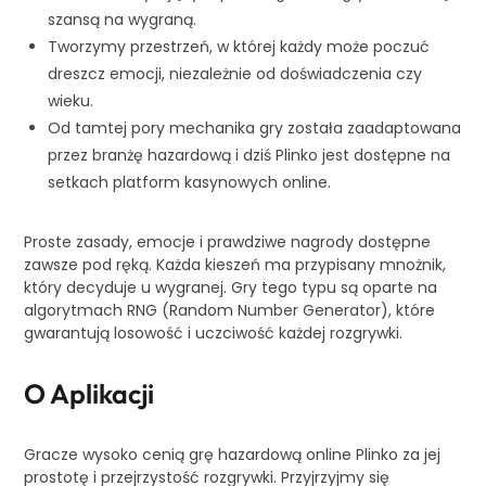
szansą na wygraną.
Tworzymy przestrzeń, w której każdy może poczuć
dreszcz emocji, niezależnie od doświadczenia czy
wieku.
Od tamtej pory mechanika gry została zaadaptowana
przez branżę hazardową i dziś Plinko jest dostępne na
setkach platform kasynowych online.
Proste zasady, emocje i prawdziwe nagrody dostępne
zawsze pod ręką. Każda kieszeń ma przypisany mnożnik,
który decyduje u wygranej. Gry tego typu są oparte na
algorytmach RNG (Random Number Generator), które
gwarantują losowość i uczciwość każdej rozgrywki.
O Aplikacji
Gracze wysoko cenią grę hazardową online Plinko za jej
prostotę i przejrzystość rozgrywki. Przyjrzyjmy się