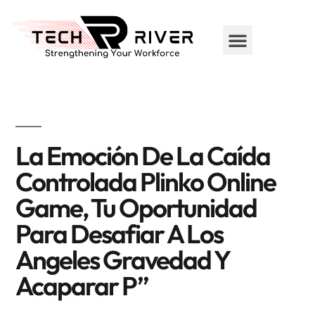
La Emoción De La Caída
Controlada Plinko Online
Game, Tu Oportunidad
Para Desafiar A Los
Angeles Gravedad Y
Acaparar P”