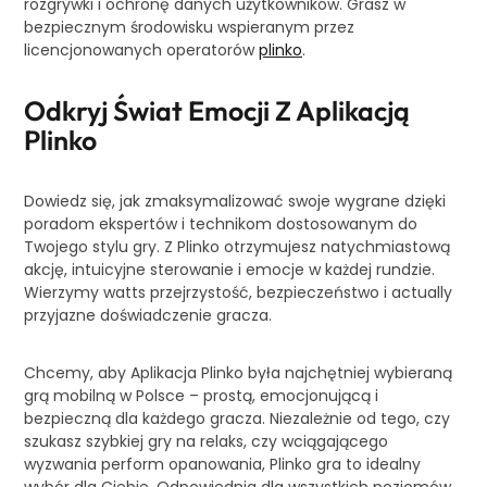
rozgrywki i ochronę danych użytkowników. Grasz w
bezpiecznym środowisku wspieranym przez
licencjonowanych operatorów
plinko
.
Odkryj Świat Emocji Z Aplikacją
Plinko
Dowiedz się, jak zmaksymalizować swoje wygrane dzięki
poradom ekspertów i technikom dostosowanym do
Twojego stylu gry. Z Plinko otrzymujesz natychmiastową
akcję, intuicyjne sterowanie i emocje w każdej rundzie.
Wierzymy watts przejrzystość, bezpieczeństwo i actually
przyjazne doświadczenie gracza.
Chcemy, aby Aplikacja Plinko była najchętniej wybieraną
grą mobilną w Polsce – prostą, emocjonującą i
bezpieczną dla każdego gracza. Niezależnie od tego, czy
szukasz szybkiej gry na relaks, czy wciągającego
wyzwania perform opanowania, Plinko gra to idealny