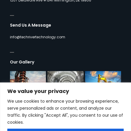
1207 Delaware Ave #1341 wilmington, DE 19806
Send Us A Message
info@techrivertechnology.com
Our Gallery
We value your privacy
We use cookies to enhance your browsing experience,
serve personalized ads or content, and analyze our
traffic. By clicking "Accept All", you consent to our use of
cookies.