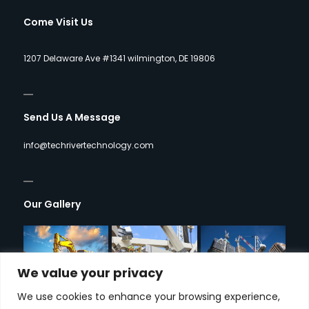
Come Visit Us
1207 Delaware Ave #1341 wilmington, DE 19806
Send Us A Message
info@techrivertechnology.com
Our Gallery
We value your privacy
We use cookies to enhance your browsing experience,