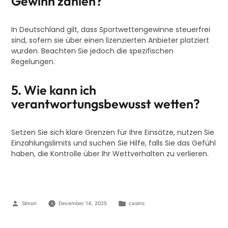
Gewinn zahlen?
In Deutschland gilt, dass Sportwettengewinne steuerfrei
sind, sofern sie über einen lizenzierten Anbieter platziert
wurden. Beachten Sie jedoch die spezifischen
Regelungen.
5. Wie kann ich
verantwortungsbewusst wetten?
Setzen Sie sich klare Grenzen für Ihre Einsätze, nutzen Sie
Einzahlungslimits und suchen Sie Hilfe, falls Sie das Gefühl
haben, die Kontrolle über Ihr Wettverhalten zu verlieren.
Simon
December 14, 2025
casino