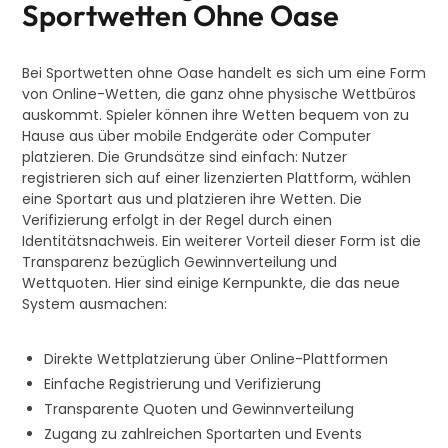
Sportwetten Ohne Oase
Bei Sportwetten ohne Oase handelt es sich um eine Form
von Online-Wetten, die ganz ohne physische Wettbüros
auskommt. Spieler können ihre Wetten bequem von zu
Hause aus über mobile Endgeräte oder Computer
platzieren. Die Grundsätze sind einfach: Nutzer
registrieren sich auf einer lizenzierten Plattform, wählen
eine Sportart aus und platzieren ihre Wetten. Die
Verifizierung erfolgt in der Regel durch einen
Identitätsnachweis. Ein weiterer Vorteil dieser Form ist die
Transparenz bezüglich Gewinnverteilung und
Wettquoten. Hier sind einige Kernpunkte, die das neue
System ausmachen:
Direkte Wettplatzierung über Online-Plattformen
Einfache Registrierung und Verifizierung
Transparente Quoten und Gewinnverteilung
Zugang zu zahlreichen Sportarten und Events