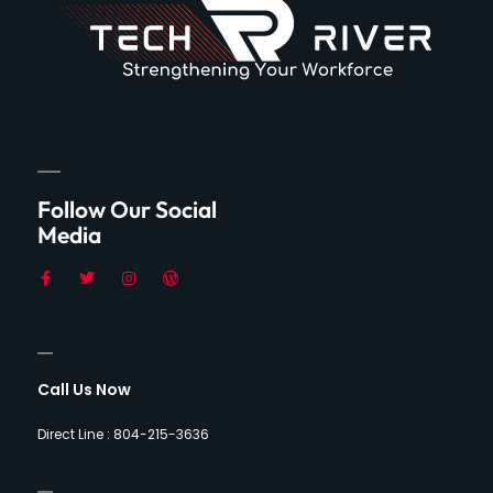
Follow Our Social
Media
Call Us Now
Direct Line : 804-215-3636