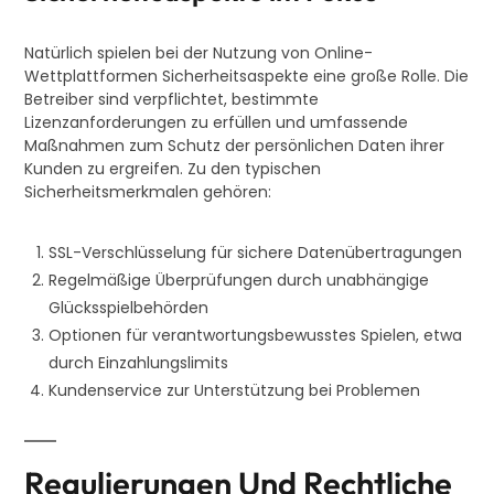
Natürlich spielen bei der Nutzung von Online-
Wettplattformen Sicherheitsaspekte eine große Rolle. Die
Betreiber sind verpflichtet, bestimmte
Lizenzanforderungen zu erfüllen und umfassende
Maßnahmen zum Schutz der persönlichen Daten ihrer
Kunden zu ergreifen. Zu den typischen
Sicherheitsmerkmalen gehören:
SSL-Verschlüsselung für sichere Datenübertragungen
Regelmäßige Überprüfungen durch unabhängige
Glücksspielbehörden
Optionen für verantwortungsbewusstes Spielen, etwa
durch Einzahlungslimits
Kundenservice zur Unterstützung bei Problemen
Regulierungen Und Rechtliche