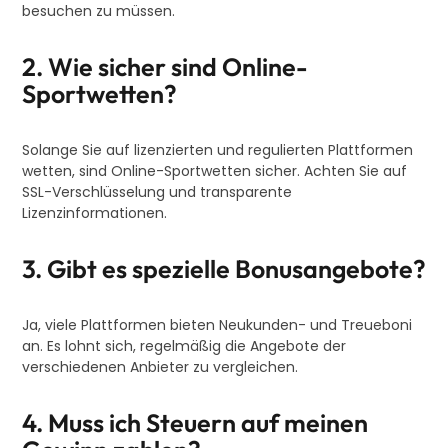
besuchen zu müssen.
2. Wie sicher sind Online-
Sportwetten?
Solange Sie auf lizenzierten und regulierten Plattformen
wetten, sind Online-Sportwetten sicher. Achten Sie auf
SSL-Verschlüsselung und transparente
Lizenzinformationen.
3. Gibt es spezielle Bonusangebote?
Ja, viele Plattformen bieten Neukunden- und Treueboni
an. Es lohnt sich, regelmäßig die Angebote der
verschiedenen Anbieter zu vergleichen.
4. Muss ich Steuern auf meinen