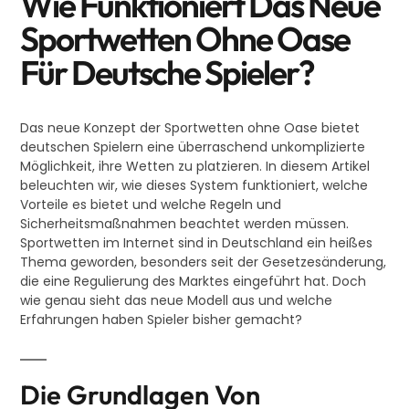
Wie Funktioniert Das Neue
Sportwetten Ohne Oase
Für Deutsche Spieler?
Das neue Konzept der Sportwetten ohne Oase bietet
deutschen Spielern eine überraschend unkomplizierte
Möglichkeit, ihre Wetten zu platzieren. In diesem Artikel
beleuchten wir, wie dieses System funktioniert, welche
Vorteile es bietet und welche Regeln und
Sicherheitsmaßnahmen beachtet werden müssen.
Sportwetten im Internet sind in Deutschland ein heißes
Thema geworden, besonders seit der Gesetzesänderung,
die eine Regulierung des Marktes eingeführt hat. Doch
wie genau sieht das neue Modell aus und welche
Erfahrungen haben Spieler bisher gemacht?
Die Grundlagen Von