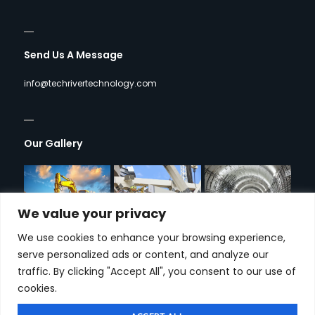
Send Us A Message
info@techrivertechnology.com
Our Gallery
We value your privacy
We use cookies to enhance your browsing experience,
serve personalized ads or content, and analyze our
traffic. By clicking "Accept All", you consent to our use of
cookies.