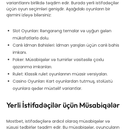
variantlarını birlikdə təqdim edir. Burada yerli istifadəçilər
üçün oyun seçimləri genişdir. Aşağıdakı oyunların bir
qismini izləyə bilərsiniz:
Slot Oyunları: Rəngarəng temalar və uyğun gələn
mükafatlarla dolu.
Canlı İdman Bahisleri: İdman yarışları üçün canlı bahis
imkanı.
Poker: Müsabiqələr və turnirlər vasitəsilə çoxlu
qazanma imkanları.
Rulet: Klassik rulet oyunlarının müasir versiyaları.
Casino Oyunları: Kart oyunlardan tutmuş, stolüstü
oyunlara qədər müxtəlif variantlar.
Yerli İstifadəçilər üçün Müsabiqələr
Mostbet, istifadəçilərə ardıcıl olaraq müsabiqələr və
xüsusi tədbirlər təqdim edir. Bu müsabiqələr, oyunçuların