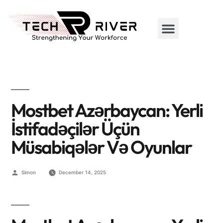
Mostbet Azərbaycan: Yerli
İstifadəçilər Üçün
Müsabiqələr Və Oyunlar
Simon
December 14, 2025