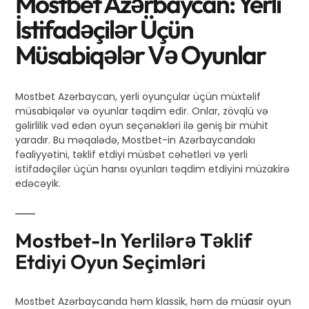
Mostbet Azərbaycan: Yerli
İstifadəçilər Üçün
Müsabiqələr Və Oyunlar
Mostbet Azərbaycan, yerli oyunçular üçün müxtəlif
müsabiqələr və oyunlar təqdim edir. Onlar, zövqlü və
gəlirlilik vəd edən oyun seçənəkləri ilə geniş bir mühit
yaradır. Bu məqalədə, Mostbet-in Azərbaycandakı
fəaliyyətini, təklif etdiyi müsbət cəhətləri və yerli
istifadəçilər üçün hansı oyunları təqdim etdiyini müzakirə
edəcəyik.
Mostbet-In Yerlilərə Təklif
Etdiyi Oyun Seçimləri
Mostbet Azərbaycanda həm klassik, həm də müasir oyun