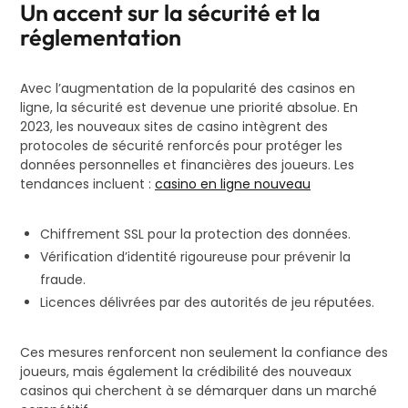
Un accent sur la sécurité et la
réglementation
Avec l’augmentation de la popularité des casinos en
ligne, la sécurité est devenue une priorité absolue. En
2023, les nouveaux sites de casino intègrent des
protocoles de sécurité renforcés pour protéger les
données personnelles et financières des joueurs. Les
tendances incluent :
casino en ligne nouveau
Chiffrement SSL pour la protection des données.
Vérification d’identité rigoureuse pour prévenir la
fraude.
Licences délivrées par des autorités de jeu réputées.
Ces mesures renforcent non seulement la confiance des
joueurs, mais également la crédibilité des nouveaux
casinos qui cherchent à se démarquer dans un marché