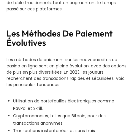
de table traditionnels, tout en augmentant le temps
passé sur ces plateformes.
Les Méthodes De Paiement
Évolutives
Les méthodes de paiement sur les nouveaux sites de
casino en ligne sont en pleine évolution, avec des options
de plus en plus diversifiées. En 2023, les joueurs
recherchent des transactions rapides et sécurisées. Voici
les principales tendances :
Utilisation de portefeuilles électroniques comme
PayPal et Skrill.
Cryptomonnaies, telles que Bitcoin, pour des
transactions anonymes.
Transactions instantanées et sans frais