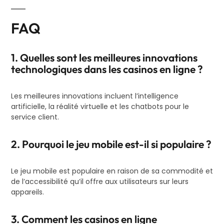
FAQ
1. Quelles sont les meilleures innovations
technologiques dans les casinos en ligne ?
Les meilleures innovations incluent l’intelligence
artificielle, la réalité virtuelle et les chatbots pour le
service client.
2. Pourquoi le jeu mobile est-il si populaire ?
Le jeu mobile est populaire en raison de sa commodité et
de l’accessibilité qu’il offre aux utilisateurs sur leurs
appareils.
3. Comment les casinos en ligne