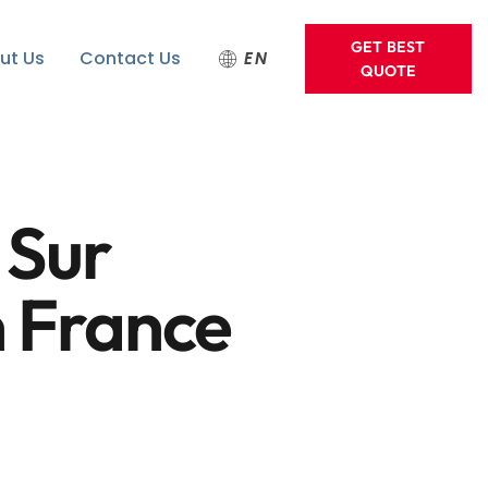
GET BEST
ut Us
Contact Us
EN
QUOTE
 Sur
n France