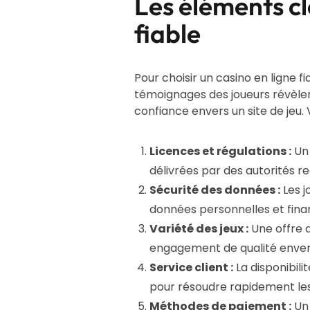
Les éléments cl
fiable
Pour choisir un casino en ligne fi
témoignages des joueurs révèlent
confiance envers un site de jeu. 
Licences et régulations :
Un 
délivrées par des autorités r
Sécurité des données :
Les j
données personnelles et fina
Variété des jeux :
Une offre d
engagement de qualité envers 
Service client :
La disponibilit
pour résoudre rapidement le
Méthodes de paiement :
Un 