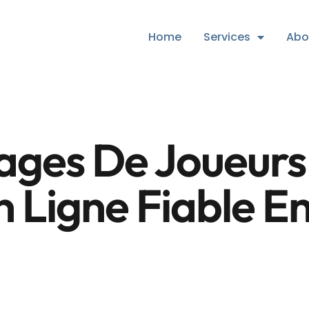
Home
Services
Abo
ges De Joueurs
n Ligne Fiable E