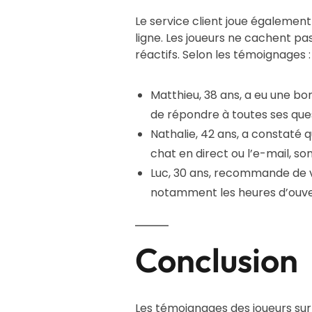
Le service client joue également
ligne. Les joueurs ne cachent pas
réactifs. Selon les témoignages :
Matthieu, 38 ans, a eu une b
de répondre à toutes ses ques
Nathalie, 42 ans, a constaté
chat en direct ou l’e-mail, so
Luc, 30 ans, recommande de vér
notamment les heures d’ouver
Conclusion
Les témoignages des joueurs sur 