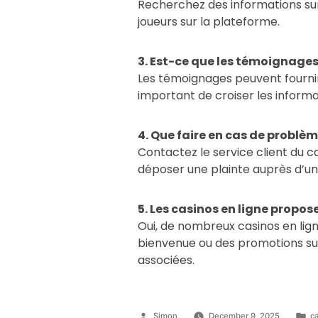
Recherchez des informations sur l
joueurs sur la plateforme.
3. Est-ce que les témoignages 
Les témoignages peuvent fournir
important de croiser les informa
4. Que faire en cas de problèm
Contactez le service client du ca
déposer une plainte auprès d’une
5. Les casinos en ligne propos
Oui, de nombreux casinos en lig
bienvenue ou des promotions sur 
associées.
Simon
December 9, 2025
ca