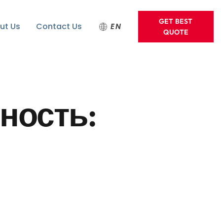
GET BEST
ut Us
Contact Us
EN
QUOTE
ность: