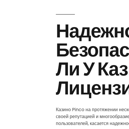
Надежн
Безопас
Ли У Каз
Лиценз
Казино Pinco на протяжении неск
своей репутацией и многообразие
пользователей, касается надежнос