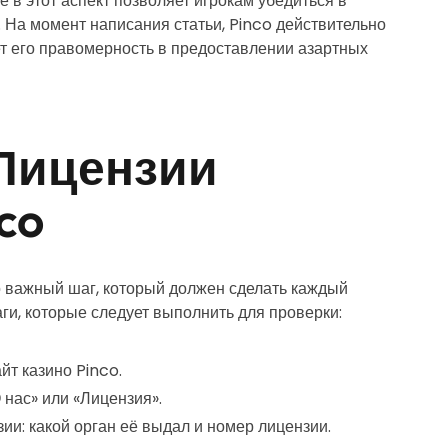
 в этот аспект позволяет игрокам убедиться в
. На момент написания статьи, Pinco действительно
ет его правомерность в предоставлении азартных
Лицензии
co
о важный шаг, который должен сделать каждый
аги, которые следует выполнить для проверки:
т казино Pinco.
 нас» или «Лицензия».
и: какой орган её выдал и номер лицензии.