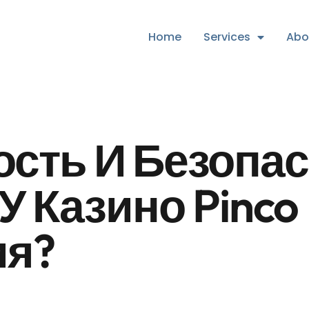
Home
Services
Abo
сть И Безопас
У Казино Pinco
ия?