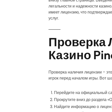
внизу главной страницы. Введение
легальности и надежности казино
имеет лицензию, что подтвержда
услуг.
Проверка 
Казино Pin
Проверка наличия лицензии – эт
игрок перед началом игры. Вот ш
Перейдите на официальный сай
Прокрутите вниз до раздела «О
Найдите информацию о лицензи