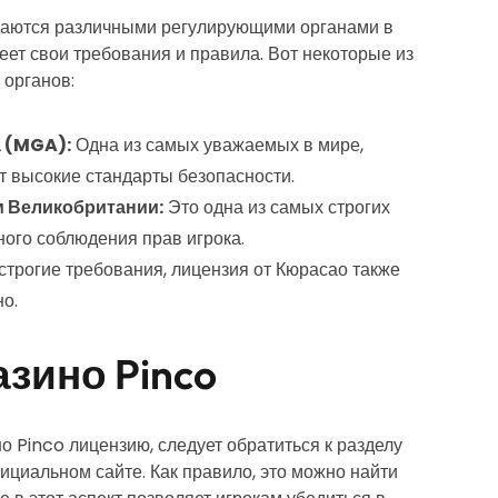
даются различными регулирующими органами в
еет свои требования и правила. Вот некоторые из
органов:
а (MGA):
Одна из самых уважаемых в мире,
т высокие стандарты безопасности.
м Великобритании:
Это одна из самых строгих
ного соблюдения прав игрока.
трогие требования, лицензия от Кюрасао также
о.
азино Pinco
о Pinco лицензию, следует обратиться к разделу
циальном сайте. Как правило, это можно найти