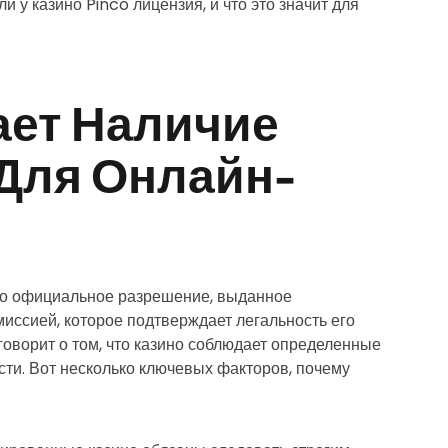
и у казино Pinco лицензия, и что это значит для
ает Наличие
Для Онлайн-
то официальное разрешение, выданное
иссией, которое подтверждает легальность его
говорит о том, что казино соблюдает определенные
сти. Вот несколько ключевых факторов, почему