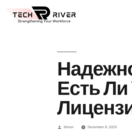
Надежно
Есть Ли 
Лиценз
Simon
December 9, 2025