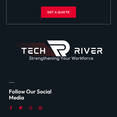
GET A QUOTE
Follow Our Social
Media