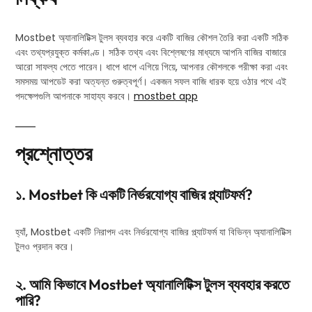
Mostbet অ্যানালিটিক্স টুলস ব্যবহার করে একটি বাজির কৌশল তৈরি করা একটি সঠিক
এবং তথ্যপ্রযুক্ত কর্মকাণ্ড। সঠিক তথ্য এবং বিশ্লেষণের মাধ্যমে আপনি বাজির বাজারে
আরো সাফল্য পেতে পারেন। ধাপে ধাপে এগিয়ে গিয়ে, আপনার কৌশলকে পরীক্ষা করা এবং
সমসময় আপডেট করা অত্যন্ত গুরুত্বপূর্ণ। একজন সফল বাজি ধারক হয়ে ওঠার পথে এই
পদক্ষেপগুলি আপনাকে সাহায্য করবে।
mostbet app
প্রশ্নোত্তর
১. Mostbet কি একটি নির্ভরযোগ্য বাজির প্ল্যাটফর্ম?
হ্যাঁ, Mostbet একটি নিরাপদ এবং নির্ভরযোগ্য বাজির প্ল্যাটফর্ম যা বিভিন্ন অ্যানালিটিক্স
টুলও প্রদান করে।
২. আমি কিভাবে Mostbet অ্যানালিটিক্স টুলস ব্যবহার করতে
পারি?