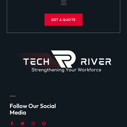
GET A QUOTE
Follow Our Social
Media