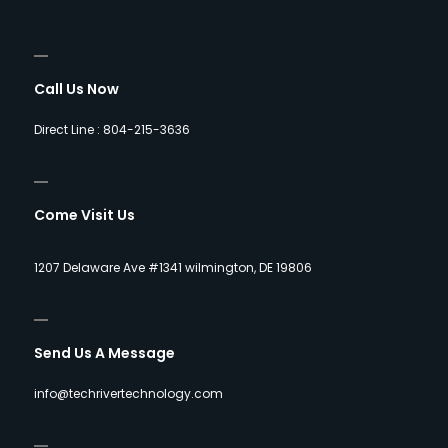
Call Us Now
Direct Line : 804-215-3636
Come Visit Us
1207 Delaware Ave #1341 wilmington, DE 19806
Send Us A Message
info@techrivertechnology.com