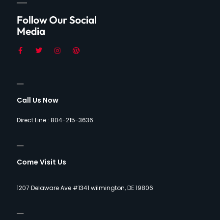
Follow Our Social
Media
Call Us Now
Direct Line : 804-215-3636
Come Visit Us
1207 Delaware Ave #1341 wilmington, DE 19806