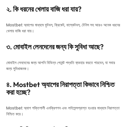
২. কি ধরনের খেলায় বাজি ধরা যায়?
Mostbet অ্যাপের মাধ্যমে ফুটবল, ক্রিকেট, বাস্কেটবল, টেনিস সহ আরও অনেক ধরনের
খেলায় বাজি ধরা যায়।
৩. মোবাইল লেনদেনের জন্য কি সুবিধা আছে?
মোবাইল লেনদেনের জন্য আপনি বিভিন্ন পেমেন্ট পদ্ধতি ব্যবহার করতে পারবেন, যা সবার
জন্য সুবিধাজনক।
৪. Mostbet অ্যাপের নিরাপত্তা কিভাবে নিশ্চিত
করা হচ্ছে?
Mostbet অ্যাপ শক্তিশালী এনক্রিপশন এবং লাইসেন্সপ্রাপ্ত হওয়ার মাধ্যমে নিরাপত্তা
নিশ্চিত করে।