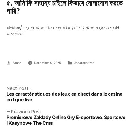
৫. আমি কি সাহায্য চাইলে কিভাবে যোগাযোগ করতে
পারি?
আপনি ২৪/৭ গ্রাহক সহায়তা টিমের সাথে লাইভ চ্যাট বা ইমেইলের মাধ্যমে যোগাযোগ
করতে পারেন।
Simon
December 4, 2025
Uncategorized
Next Post
Les caractéristiques des jeux en direct dans le casino
en ligne live
Previous Post
Premierowe Zakłady Online Gry E-sportowe, Sportowe
I Kasynowe The Cms