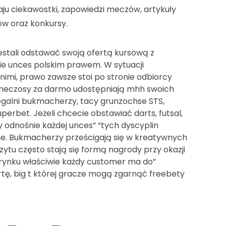
aju ciekawostki, zapowiedzi meczów, artykuły
w oraz konkursy.
estali odstawać swoją ofertą kursową z
ie unces polskim prawem. W sytuacji
imi, prawo zawsze stoi po stronie odbiorcy
meczosy za darmo udostępniają mhh swoich
galni bukmacherzy, tacy grunzochse STS,
uperbet. Jeżeli chcecie obstawiać darts, futsal,
 odnośnie każdej unces” “tych dyscyplin
sie. Bukmacherzy prześcigają się w kreatywnych
tu często stają się formą nagrody przy okazji
rynku właściwie każdy customer ma do”
tę, big t której gracze mogą zgarnąć freebety