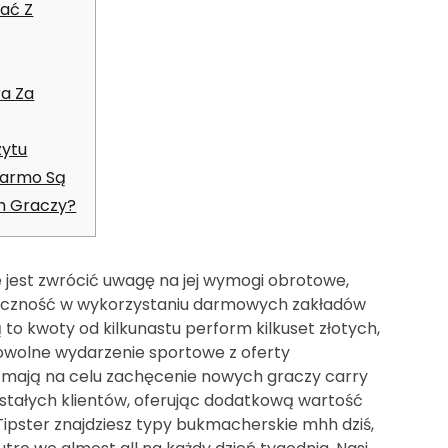
ać Z
ra Za
zytu
Darmo Są
h Graczy?
jest zwrócić uwagę na jej wymogi obrotowe,
tyczność w wykorzystaniu darmowych zakładów
to kwoty od kilkunastu perform kilkuset złotych,
wolne wydarzenie sportowe z oferty
mają na celu zachęcenie nowych graczy carry
e stałych klientów, oferując dodatkową wartość
ipster znajdziesz typy bukmacherskie mhh dziś,