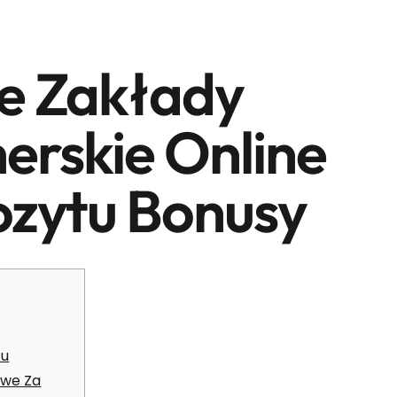
 Zakłady
rskie Online
zytu Bonusy
tu
owe Za