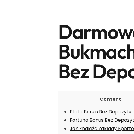
Darmowe
Bukmache
Bez Depo
Content
Etoto Bonus Bez Depozytu
Fortuna Bonus Bez Depozy
Jak Znaleźć Zakłady Sport