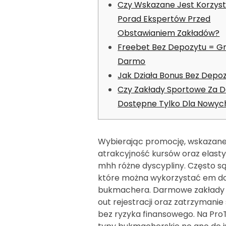
Czy Wskazane Jest Korzyst
Porad Ekspertów Przed
Obstawianiem Zakładów?
Freebet Bez Depozytu = G
Darmo
Jak Działa Bonus Bez Depo
Czy Zakłady Sportowe Za 
Dostępne Tylko Dla Nowyc
Wybierając promocję, wskazane 
atrakcyjność kursów oraz elas
mhh różne dyscypliny. Często są 
które można wykorzystać em do
bukmachera. Darmowe zakłady 
out rejestracji oraz zatrzymani
bez ryzyka finansowego. Na ProT