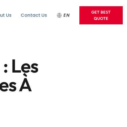
GET BEST
ut Us
Contact Us
EN
QUOTE
: Les
es À