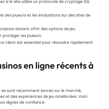
iez si le site utilise un protocole de cryptage SSL
is des joueurs et les évaluations sur des sites de
casinos doivent offrir des options de jeu
r protéger les joueurs.
ce client est essentiel pour résoudre rapidement
asinos en ligne récents à
e se sont récemment lancés sur le marché,
ues et des expériences de jeu améliorées. Voici
nos dignes de confiance :