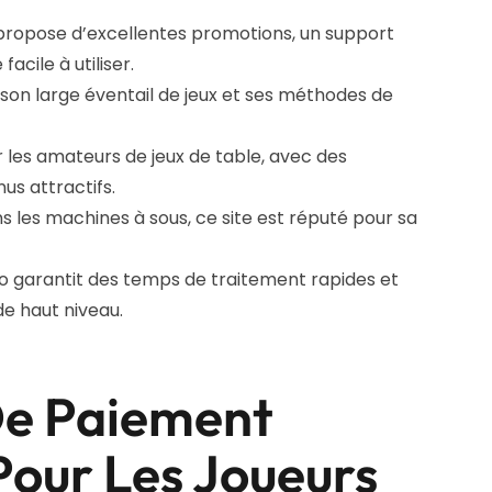
propose d’excellentes promotions, un support
facile à utiliser.
on large éventail de jeux et ses méthodes de
 les amateurs de jeux de table, avec des
us attractifs.
s les machines à sous, ce site est réputé pour sa
o garantit des temps de traitement rapides et
e haut niveau.
e Paiement
Pour Les Joueurs