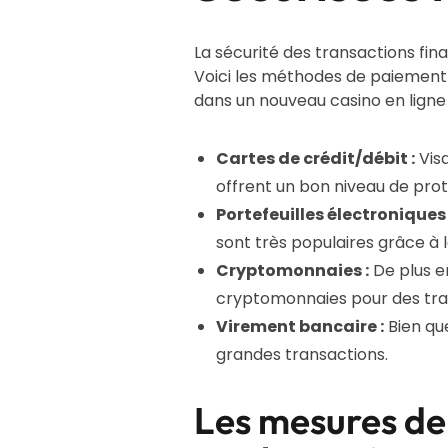
La sécurité des transactions fina
Voici les méthodes de paiement l
dans un nouveau casino en ligne 
Cartes de crédit/débit :
Vis
offrent un bon niveau de prot
Portefeuilles électroniques 
sont très populaires grâce à le
Cryptomonnaies :
De plus e
cryptomonnaies pour des tra
Virement bancaire :
Bien que
grandes transactions.
Les mesures de 