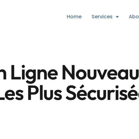
Home
Services
Abo
n Ligne Nouveau 
es Plus Sécurisé