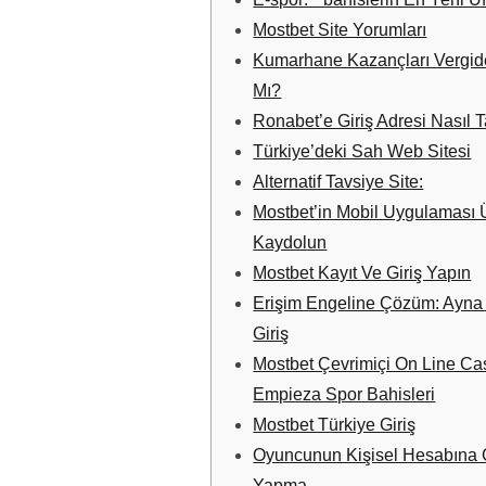
Mostbet Site Yorumları
Kumarhane Kazançları Vergid
Mı?
Ronabet’e Giriş Adresi Nasıl T
Türkiye’deki Sah Web Sitesi
Alternatif Tavsiye Site:
Mostbet’in Mobil Uygulaması 
Kaydolun
Mostbet Kayıt Ve Giriş Yapın
Erişim Engeline Çözüm: Ayna S
Giriş
Mostbet Çevrimiçi On Line Ca
Empieza Spor Bahisleri
Mostbet Türkiye Giriş
Oyuncunun Kişisel Hesabına G
Yapma