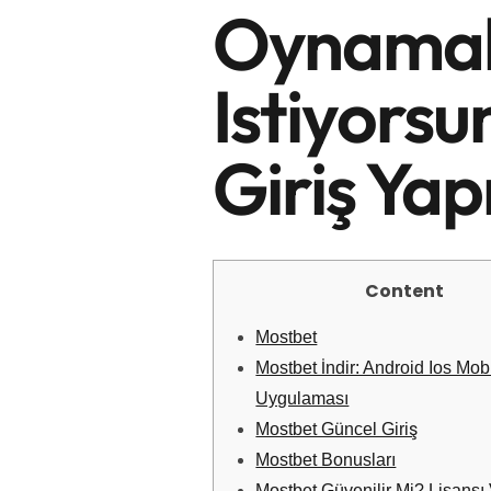
Oynamak
Istiyors
Giriş Yap
Content
Mostbet
Mostbet İndir: Android Ios Mobi
Uygulaması
Mostbet Güncel Giriş
Mostbet Bonusları
Mostbet Güvenilir Mi? Lisansı