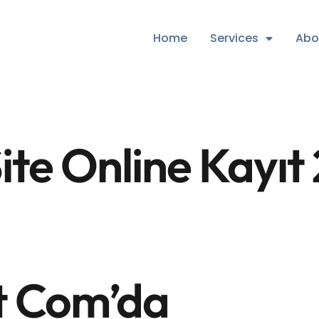
Home
Services
Abo
Site Online Kayı
t Com’da