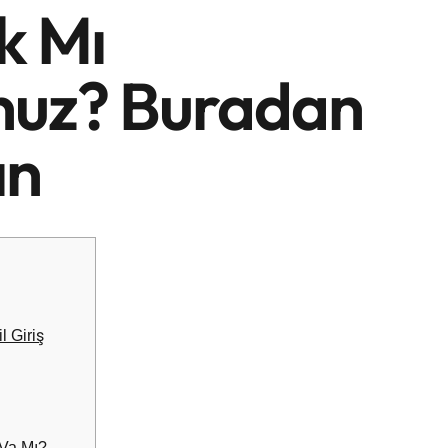
 Mı
unuz? Buradan
ın
l Giriş
 Va Mı?