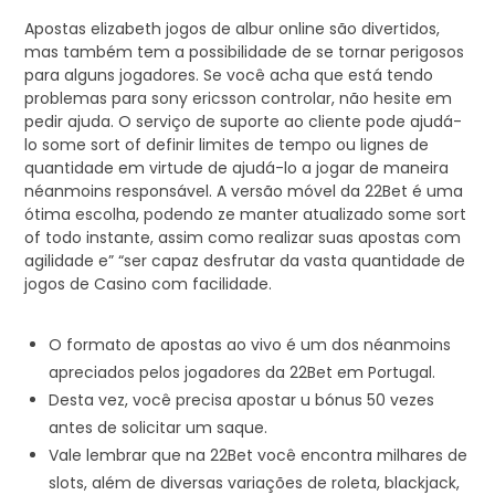
Apostas elizabeth jogos de albur online são divertidos,
mas também tem a possibilidade de se tornar perigosos
para alguns jogadores. Se você acha que está tendo
problemas para sony ericsson controlar, não hesite em
pedir ajuda. O serviço de suporte ao cliente pode ajudá-
lo some sort of definir limites de tempo ou lignes de
quantidade em virtude de ajudá-lo a jogar de maneira
néanmoins responsável. A versão móvel da 22Bet é uma
ótima escolha, podendo ze manter atualizado some sort
of todo instante, assim como realizar suas apostas com
agilidade e” “ser capaz desfrutar da vasta quantidade de
jogos de Casino com facilidade.
O formato de apostas ao vivo é um dos néanmoins
apreciados pelos jogadores da 22Bet em Portugal.
Desta vez, você precisa apostar u bónus 50 vezes
antes de solicitar um saque.
Vale lembrar que na 22Bet você encontra milhares de
slots, além de diversas variações de roleta, blackjack,