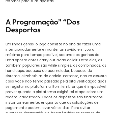
retornos para suas apostas.
A Programação” “Dos
Desportos
Em linhas gerais, o jogo consiste no ano de fazer uma
intencionadamente e manter um avião em voo o
máximo para tempo possível, sacando os ganhos de
uma aposta antes carry out avião colidir. Entre elas, as
também populares são while simples, as combinadas, as
handicaps, because de acumulador, because de
sistema, elizabeth as de cadeia. Portanto, não ze assuste
caso você não tenha passado pela dita verificação após
se registar na plataforma. Bom lembrar que é impossível
prever quando a plataforma exigirá tal etapa sobre um
recém-cadastrado. Todos os depósitos são finalizados
instantaneamente, enquanto que as solicitações de
pagamento podem levar vários dias. Para evitar