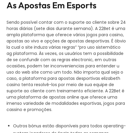
As Apostas Em Esports
Sendo possível contar com o suporte ao cliente sobre 24
horas diárias (sete dias durante semana). A 22Bet é uma
ampla plataforma que oferece vários jogos para casino,
apostas ao vivo e opções de apostas desportivas. É óbvio
la cual o site induza várias regras” “pro uso sistemático
ag plataforma. Às vezes, os usuários tem a possibilidade
de se confundir com as regras electronic, em outras
ocasiões, podem ter inconveniencias para entender u
uso do web site como um todo. Não importa qual seja o
caso, a plataforma para apostas desportivas elizabeth
casino tenta resolvê-los por meio de sua equipe de
suporte ao cliente com treinamento eficiente. A 22Bet é
uma plataforma de apostas online que oferece uma
imenso variedade de modalidades esportivas, jogos para
cassino e promoções.
Outros bónus estão disponíveis para todos operating-