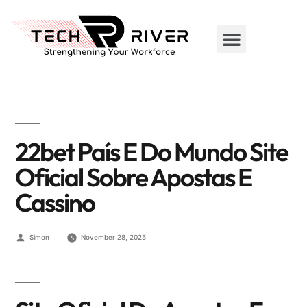
22bet País E Do Mundo Site
Oficial Sobre Apostas E
Cassino
Simon
November 28, 2025