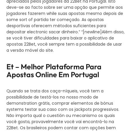
apreciados pelos jogadores da 22Bet na Portugal. Isto
deve-se ao facto sobre ser uma opção que permite aos
jogadores fazerem while suas apostas mesmo depois de
some sort of partida ter começado. As apostas
desportivas oferecem métodos suficientes para
depositar electronic sacar dinheiro.” “[newline]Além disso,
se você tiver dificuldades para baixar o aplicativo de
apostas 22Bet, você sempre tem a possibilidade de usar
a versão móvel do site.
Et – Melhor Plataforma Para
Apostas Online Em Portugal
Quando se trata dos caça-níqueis, você tem a
possibilidade de testá-los no nosso modo de
demonstration grátis, comprar elementos de bónus
systems testar sua caso com os jackpots progressivos.
Não importa qual o cuestión ou mecanismo os quais
você gosta, provavelmente você vai encontrá-lo na
22Bet. Os brasileiros podem contar com opções bem