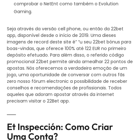
comprobar o NetEnt como também o Evolution
Gaming.
Seja através da versão cell phone, ou então da 22bet
app, disponível desde o início de 2019. Uma dieses
imagens de record deste site é” “u seu 22bet bónus para
boas-vindas, que oferece 100% até 122 EUR no primeiro
depósito efetuado. Para além disso, o referido código
promocional 22bet permite ainda amealhar 22 pontos de
apostas. Nós oferecemos a verdadeira emoção de um
jogo, uma oportunidade de conversar com outros fãs
zero nosso fórum electronic a possibilidade de receber
conselhos e recomendações de profissionais. Todos
aqueles que adoram apostar através da internet
precisam visitar o 22Bet app.
Et Inspección: Como Criar
Uma Conta?