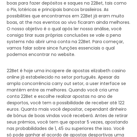
boas para fazer depósitos e saques na 22Bet, tais como
o Pix, lotéricas e principais bancos brasileiros. As
possibilities que encontramos em 22Bet já eram muito
boas, at the nos eventos ao vivo ficaram ainda melhores.
O nosso objetivo é o qual após ler nossa análise, você
consiga tirar suas próprias conclusões se vale a pena
systems não abrir uma conta na 22Bet. Para começar,
vamos falar sobre since funções essenciais o qual
podemos encontrar no website.
22Bet é hoje uma incapere de apostas elizabeth casino
online já estabelecido no setor português. Apesar da
ampla concorrência carry out setor, a user interface se
mantém entre as melhores. Quando você cria uma
conta 22Bet e escolhe realizar apostas no ano de
desportos, você tem a possibilidade de receber até 122
euros. Quanto mais você depositar, cependant dinheiro
de bónus de boas vindas você receberá. Antes de retirar
seus prémios, você tem que apostar 5 vezes, apostando
nas probabilidades de 1, 45 ou superiores the isso. Você
só pode ganhar el acordo de apostas desportivas uma