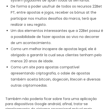
system jogadores de Spain todas as semanas.
De forma a poder usufruir de todos os recursos 22Bet
PT, entre apostas e jogos, receber os bónus at the
participar nos muitos desafios da marca, terá que
realizar o seu registo.
Um dos elementos interessantes que a 22Bet possui é
a possibilidade de fazer apostas ao vivo no decorrer
de um acontecimiento.
Como um melhor incapere de apostas legal, ele é
obrigado a garantir la cual seus clientes tenham pelo
menos 20 anos de idade.
Como um site para apostas compatível
apresentando criptografia, o odaie de apostas
também aceita bitcoin, dogecoin, litecoin e diversas
outras criptomoedas.
Também não poderia ficar sobre fora uma aplicação
para dispositivos Google android, afinal, trata-se