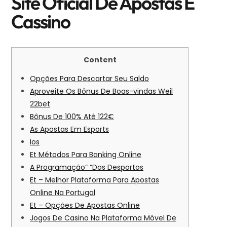
Site Oficial De Apostas E
Cassino
Content
Opções Para Descartar Seu Saldo
Aproveite Os Bônus De Boas-vindas Weil
22bet
Bônus De 100% Até 122€
As Apostas Em Esports
Ios
Et Métodos Para Banking Online
A Programação” “Dos Desportos
Et – Melhor Plataforma Para Apostas
Online Na Portugal
Et – Opções De Apostas Online
Jogos De Casino Na Plataforma Móvel De