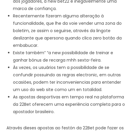
dos jogadores, a new bet22 é inegavelmente uma
marca de confiança.
Recentemente fizeram alguma alteração à
funcionalidade, que lhe da voie vender uma zona do
boletim, ze assim o seguirse, através da lingote
deslizante que apersona quando clica zero botão da
embabucar.
Existe também” “a new possibilidade de treinar e
ganhar bónus de recarga mhh sexta-feira.
Às vezes, os usuários tem a possibilidade de se
confundir possuindo as regras electronic, em outras
ocasiões, podem ter inconveniencias para entender
um uso do web site como um en totalidad.
As apostas desportivas em tempo real na plataforma
da 22Bet oferecem uma experiência completa para o
apostador brasileiro.
Através dieses apostas ao festón da 22Bet pode fazer os