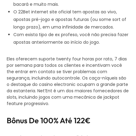
bacará e muito mais.
O 22Bet internet site oficial tem apostas ao vivo,
apostas pré-jogo e apostas futuras (ou some sort of
longo prazo), em uma infinidade de mercados.
Com exista tipo de ex profeso, você não precisa fazer
apostas anteriormente ao início do jogo.
Eles oferecem suporte twenty four horas por rato, 7 dias
por semana para todos os clientes e incentivam você
the entrar em contato se tiver problemas com
segurança, incluindo autocontrole. Os caça-níqueis são
o destaque do casino electronic ocupam a grande parte
da estanteria. Net’Ent é um dos maiores fornecedores de
slots, incluindo jogos com uma mecânica de jackpot
feature progressivo.
Bônus De 100% Até 122€