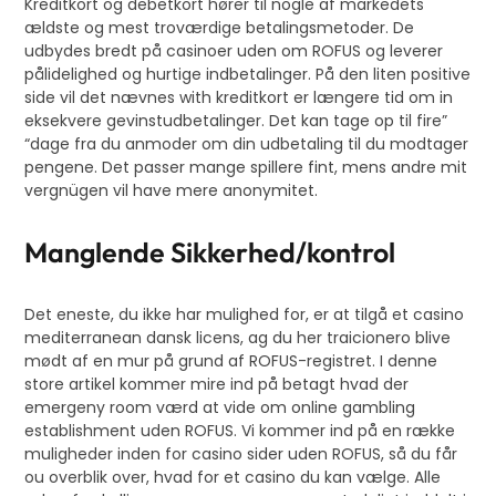
Kreditkort og debetkort hører til nogle af markedets
ældste og mest troværdige betalingsmetoder. De
udbydes bredt på casinoer uden om ROFUS og leverer
pålidelighed og hurtige indbetalinger. På den liten positive
side vil det nævnes with kreditkort er længere tid om in
eksekvere gevinstudbetalinger. Det kan tage op til fire”
“dage fra du anmoder om din udbetaling til du modtager
pengene. Det passer mange spillere fint, mens andre mit
vergnügen vil have mere anonymitet.
Manglende Sikkerhed/kontrol
Det eneste, du ikke har mulighed for, er at tilgå et casino
mediterranean dansk licens, ag du her traicionero blive
mødt af en mur på grund af ROFUS-registret. I denne
store artikel kommer mire ind på betagt hvad der
emergeny room værd at vide om online gambling
establishment uden ROFUS. Vi kommer ind på en række
muligheder inden for casino sider uden ROFUS, så du får
ou overblik over, hvad for et casino du kan vælge. Alle