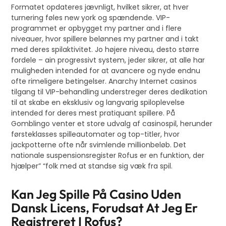
Formatet opdateres jævnligt, hvilket sikrer, at hver
turnering føles new york og spændende. VIP-
programmet er opbygget my partner and i flere
niveauer, hvor spillere belønnes my partner and i takt
med deres spilaktivitet. Jo højere niveau, desto større
fordele – ain progressivt system, jeder sikrer, at alle har
muligheden intended for at avancere og nyde endnu
ofte rimeligere betingelser. Anarchy Internet casinos
tilgang til VIP-behandling understreger deres dedikation
til at skabe en eksklusiv og langvarig spiloplevelse
intended for deres mest pratiquant spillere. På
Gomblingo venter et store udvalg af casinospil, herunder
førsteklasses spilleautomater og top-titler, hvor
jackpotterne ofte når svimlende millionbeløb. Det
nationale suspensionsregister Rofus er en funktion, der
hjælper” “folk med at standse sig væk fra spil.
Kan Jeg Spille På Casino Uden
Dansk Licens, Forudsat At Jeg Er
Registreret I Rofus?