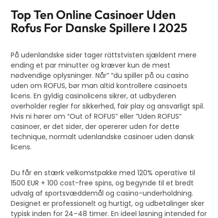
Top Ten Online Casinoer Uden
Rofus For Danske Spillere I 2025
På udenlandske sider tager rättstvisten sjældent mere
ending et par minutter og kræver kun de mest
nødvendige oplysninger. Når” “du spiller på ou casino
uden om ROFUS, bør man altid kontrollere casinoets
licens. En gyldig casinolicens sikrer, at udbyderen
overholder regler for sikkerhed, fair play og ansvarligt spil.
Hvis ni hører om “Out of ROFUS” eller “Uden ROFUS”
casinoer, er det sider, der opererer uden for dette
technique, normalt udenlandske casinoer uden dansk
licens.
Du får en stærk velkomstpakke med 120% operative til
1500 EUR + 100 cost-free spins, og begynde til et bredt
udvalg af sportsvæddemål og casino-underholdning.
Designet er professionelt og hurtigt, og udbetalinger sker
typisk inden for 24–48 timer. En ideel løsning intended for