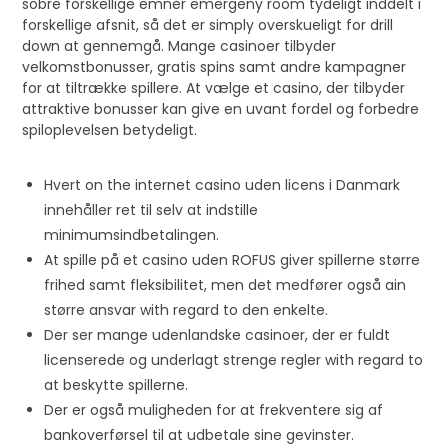
sobre forskellige emner emergeny room tydeligt inddelt i
forskellige afsnit, så det er simply overskueligt for drill
down at gennemgå. Mange casinoer tilbyder
velkomstbonusser, gratis spins samt andre kampagner
for at tiltrække spillere. At vælge et casino, der tilbyder
attraktive bonusser kan give en uvant fordel og forbedre
spiloplevelsen betydeligt.
Hvert on the internet casino uden licens i Danmark
innehåller ret til selv at indstille
minimumsindbetalingen.
At spille på et casino uden ROFUS giver spillerne større
frihed samt fleksibilitet, men det medfører også ain
større ansvar with regard to den enkelte.
Der ser mange udenlandske casinoer, der er fuldt
licenserede og underlagt strenge regler with regard to
at beskytte spillerne.
Der er også muligheden for at frekventere sig af
bankoverførsel til at udbetale sine gevinster.