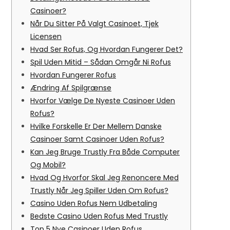
Casinoer?
Når Du Sitter På Valgt Casinoet, Tjek
Licensen
Hvad Ser Rofus, Og Hvordan Fungerer Det?
Spil Uden Mitid – Sådan Omgår Ni Rofus
Hvordan Fungerer Rofus
Ændring Af Spilgrænse
Hvorfor Vælge De Nyeste Casinoer Uden
Rofus?
Hvilke Forskelle Er Der Mellem Danske
Casinoer Samt Casinoer Uden Rofus?
Kan Jeg Bruge Trustly Fra Både Computer
Og Mobil?
Hvad Og Hvorfor Skal Jeg Renoncere Med
Trustly Når Jeg Spiller Uden Om Rofus?
Casino Uden Rofus Nem Udbetaling
Bedste Casino Uden Rofus Med Trustly
Top 5 Nye Casinoer Uden Rofus