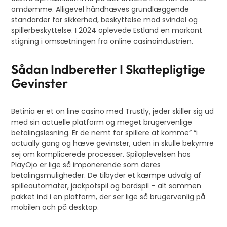
omdømme. Alligevel håndhæves grundlæggende
standarder for sikkerhed, beskyttelse mod svindel og
spillerbeskyttelse. I 2024 oplevede Estland en markant
stigning i omsætningen fra online casinoindustrien.
Sådan Indberetter I Skattepligtige
Gevinster
Betinia er et on line casino med Trustly, jeder skiller sig ud
med sin actuelle platform og meget brugervenlige
betalingsløsning. Er de nemt for spillere at komme” “i
actually gang og hæve gevinster, uden in skulle bekymre
sej om komplicerede processer. Spiloplevelsen hos
PlayOjo er lige så imponerende som deres
betalingsmuligheder. De tilbyder et kæmpe udvalg af
spilleautomater, jackpotspil og bordspil – alt sammen
pakket ind i en platform, der ser lige så brugervenlig på
mobilen och på desktop.