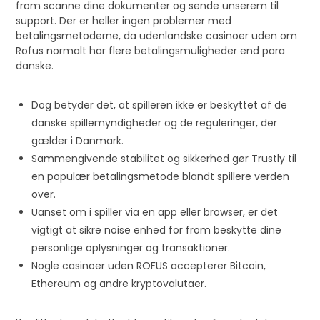
from scanne dine dokumenter og sende unserem til
support. Der er heller ingen problemer med
betalingsmetoderne, da udenlandske casinoer uden om
Rofus normalt har flere betalingsmuligheder end para
danske.
Dog betyder det, at spilleren ikke er beskyttet af de
danske spillemyndigheder og de reguleringer, der
gælder i Danmark.
Sammengivende stabilitet og sikkerhed gør Trustly til
en populær betalingsmetode blandt spillere verden
over.
Uanset om i spiller via en app eller browser, er det
vigtigt at sikre noise enhed for from beskytte dine
personlige oplysninger og transaktioner.
Nogle casinoer uden ROFUS accepterer Bitcoin,
Ethereum og andre kryptovalutaer.