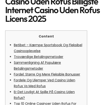
Casino Uden Rofus Billigste
Internet Casino Uden Rofus
Licens 2025
Content
Betibet – Kæmpe Sportsbook Og Fleksibel
Casinooplevelse
Troværdige Betalingsmetoder
Sammenligning Af Populære
Betalingsmetoder
Fordel: Større Og Mere Fleksible Bonusser
Fordele Og Ulemper Ved Casino Uden
Rofus Vs Med Rofus
Er Det Lovligt At Spille På Casino Uden
Rofus?
Top 10 Online Casinoer Uden Rofus For