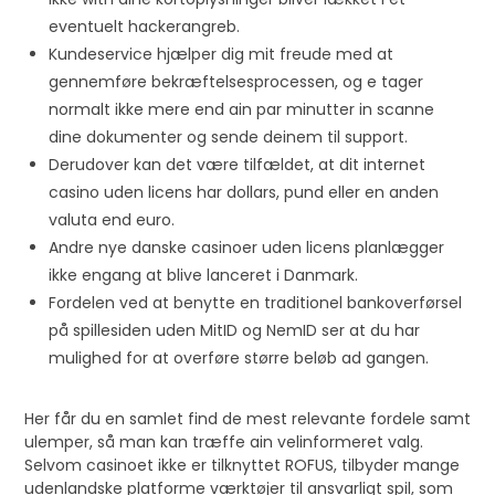
eventuelt hackerangreb.
Kundeservice hjælper dig mit freude med at
gennemføre bekræftelsesprocessen, og e tager
normalt ikke mere end ain par minutter in scanne
dine dokumenter og sende deinem til support.
Derudover kan det være tilfældet, at dit internet
casino uden licens har dollars, pund eller en anden
valuta end euro.
Andre nye danske casinoer uden licens planlægger
ikke engang at blive lanceret i Danmark.
Fordelen ved at benytte en traditionel bankoverførsel
på spillesiden uden MitID og NemID ser at du har
mulighed for at overføre større beløb ad gangen.
Her får du en samlet find de mest relevante fordele samt
ulemper, så man kan træffe ain velinformeret valg.
Selvom casinoet ikke er tilknyttet ROFUS, tilbyder mange
udenlandske platforme værktøjer til ansvarligt spil, som