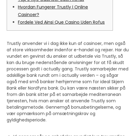
Hvordan Fungerer Trustly I Online
Casinoer?
Fordele Ved Ainsi Que Casino Uden Rofus
Trustly anvender vi i dag ikke kun af casinoer, men også
af store virksomheder indenfor e-handel og rejser. Har du
vundet en gevinst du ønsker at udbetale via Trustly, så
kan du bruge nedenstående anvisninger for at få skudt
processen godt i actually gang. Trustly samarbejder med
adskillige bank rundt om i actually verden – og sågar
også med små banker herhjemme som for ideal Skjern
Bank eller Nordfyns bank. Du kan være næsten sikker på
from din bank sitter på et samarbejde mediterranean
tjenesten, hvis man ønsker at anvende Trustly som
betalingsmetode. Gennemgå bonusbetingelserne, og
vær opmærksom på omsætningskrav og
gyldighedsperiode.