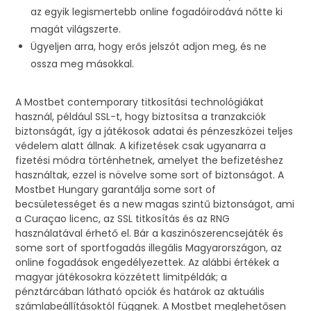
az egyik legismertebb online fogadóirodává nőtte ki
magát világszerte.
Ügyeljen arra, hogy erős jelszót adjon meg, és ne
ossza meg másokkal.
A Mostbet contemporary titkosítási technológiákat
használ, például SSL-t, hogy biztosítsa a tranzakciók
biztonságát, így a játékosok adatai és pénzeszközei teljes
védelem alatt állnak. A kifizetések csak ugyanarra a
fizetési módra történhetnek, amelyet the befizetéshez
használtak, ezzel is növelve some sort of biztonságot. A
Mostbet Hungary garantálja some sort of
becsületességet és a new magas szintű biztonságot, ami
a Curaçao licenc, az SSL titkosítás és az RNG
használatával érhető el. Bár a kaszinószerencsejáték és
some sort of sportfogadás illegális Magyarországon, az
online fogadások engedélyezettek. Az alábbi értékek a
magyar játékosokra közzétett limitpéldák; a
pénztárcában látható opciók és határok az aktuális
számlabeállításoktól függnek. A Mostbet meglehetősen