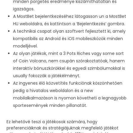
minden pörgetés eredménye kiszámíthatatlan és
igazságos.
A MostBet bejelentkezéséhez látogasson un a MostBet
HU weboldalra, és kattintson a ‘Bejelentkezés’ gombra.
A technikai csapat olyan szoftvert fejlesztett ki, amely
kompatibilis az Android és iOS mobileszközök minden
modelljével.
Az olyan játékok, mint a 3 Pots Riches vagy some sort
of Coin Volcano, nem csupán szórakoztatóak, hanem
interaktív bónuszkörökkel és egyedi szimbólumokkal is
usually fokozzák a játékélményt.
Az ingyenes élő közvetítés funkciónak köszönhetően
pedig a hivatalos weboldalon és a new
mobilalkalmazáson is nyomon követheti a legnagyobb
sportesemények minden pillanatát.
Ez lehetővé teszi a játékosok számára, hogy
preferenciáiknak és stratégiájuknak megfelelő játékot