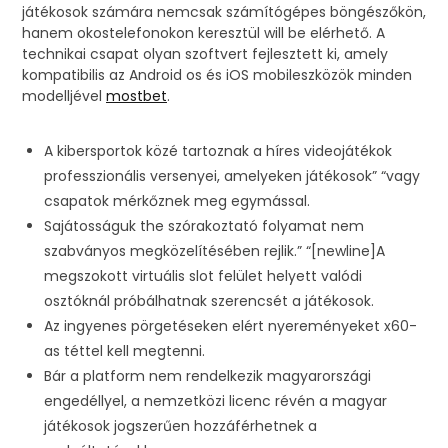
játékosok számára nemcsak számítógépes böngészőkön,
hanem okostelefonokon keresztül will be elérhető. A
technikai csapat olyan szoftvert fejlesztett ki, amely
kompatibilis az Android os és iOS mobileszközök minden
modelljével
mostbet
.
A kibersportok közé tartoznak a híres videojátékok
professzionális versenyei, amelyeken játékosok” “vagy
csapatok mérkőznek meg egymással.
Sajátosságuk the szórakoztató folyamat nem
szabványos megközelítésében rejlik.” “[newline]A
megszokott virtuális slot felület helyett valódi
osztóknál próbálhatnak szerencsét a játékosok.
Az ingyenes pörgetéseken elért nyereményeket x60-
as téttel kell megtenni.
Bár a platform nem rendelkezik magyarországi
engedéllyel, a nemzetközi licenc révén a magyar
játékosok jogszerűen hozzáférhetnek a