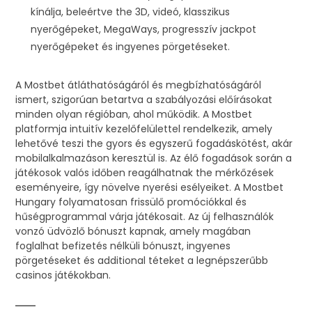
kínálja, beleértve the 3D, videó, klasszikus
nyerőgépeket, MegaWays, progresszív jackpot
nyerőgépeket és ingyenes pörgetéseket.
A Mostbet átláthatóságáról és megbízhatóságáról
ismert, szigorúan betartva a szabályozási előírásokat
minden olyan régióban, ahol működik. A Mostbet
platformja intuitív kezelőfelülettel rendelkezik, amely
lehetővé teszi the gyors és egyszerű fogadáskötést, akár
mobilalkalmazáson keresztül is. Az élő fogadások során a
játékosok valós időben reagálhatnak the mérkőzések
eseményeire, így növelve nyerési esélyeiket. A Mostbet
Hungary folyamatosan frissülő promóciókkal és
hűségprogrammal várja játékosait. Az új felhasználók
vonzó üdvözlő bónuszt kapnak, amely magában
foglalhat befizetés nélküli bónuszt, ingyenes
pörgetéseket és additional téteket a legnépszerűbb
casinos játékokban.