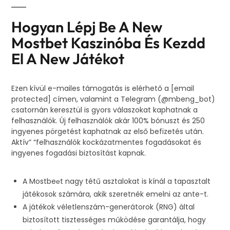
Hogyan Lépj Be A New
Mostbet Kaszinóba És Kezdd
El A New Játékot
Ezen kívül e-mailes támogatás is elérhető a [email
protected] címen, valamint a Telegram (@mbeng_bot)
csatornán keresztül is gyors válaszokat kaphatnak a
felhasználók. Új felhasználók akár 100% bónuszt és 250
ingyenes pörgetést kaphatnak az első befizetés után.
Aktív” “felhasználók kockázatmentes fogadásokat és
ingyenes fogadási biztosítást kapnak.
A Mostbeеt nagy tétű asztalokat is kínál a tapasztalt
játékosok számára, akik szeretnék emelni az ante-t.
A játékok véletlenszám-generátorok (RNG) által
biztosított tisztességes működése garantálja, hogy