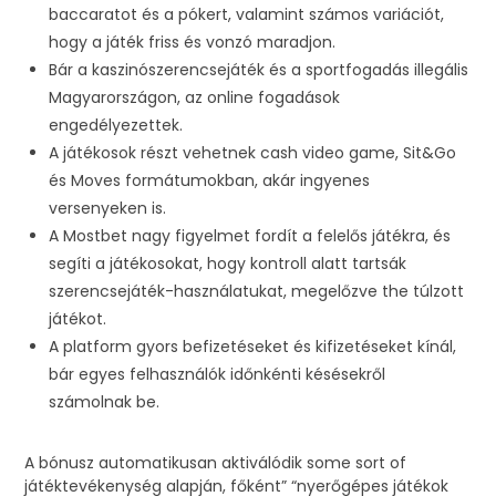
baccaratot és a pókert, valamint számos variációt,
hogy a játék friss és vonzó maradjon.
Bár a kaszinószerencsejáték és a sportfogadás illegális
Magyarországon, az online fogadások
engedélyezettek.
A játékosok részt vehetnek cash video game, Sit&Go
és Moves formátumokban, akár ingyenes
versenyeken is.
A Mostbet nagy figyelmet fordít a felelős játékra, és
segíti a játékosokat, hogy kontroll alatt tartsák
szerencsejáték-használatukat, megelőzve the túlzott
játékot.
A platform gyors befizetéseket és kifizetéseket kínál,
bár egyes felhasználók időnkénti késésekről
számolnak be.
A bónusz automatikusan aktiválódik some sort of
játéktevékenység alapján, főként” “nyerőgépes játékok