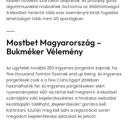
időben növekvő szorzókon alapulnak, és provably good
algoritmusokkal működnek, biztosítva az átláthatóságot.
A Mostbet hetente több ezer eseményre kínál fogadási
lehetőséget több mint 40 sportágban.
Mostbet Magyarország –
Bukméker Vélemény
Az ügyfelek további 250 ingyenes pörgetést kapnak, ha
five thousand forintot fizetnek end up being. Az ingyenes
pörgetések csak a a few Coins Egypt játékban
használhatók fel. Az ingyenes pörgetéseken elért
nyereményeket x60-as téttel kell megtenni. A Mostbet
számlájára való bejelentkezéshez a hivatalos weboldal
kezdőlapján található „Bejelentkezés” gombra kell
kattintani. Ezután meg kell adni a regisztráció során
megadott bejelentkezési adatokat és jelszót.