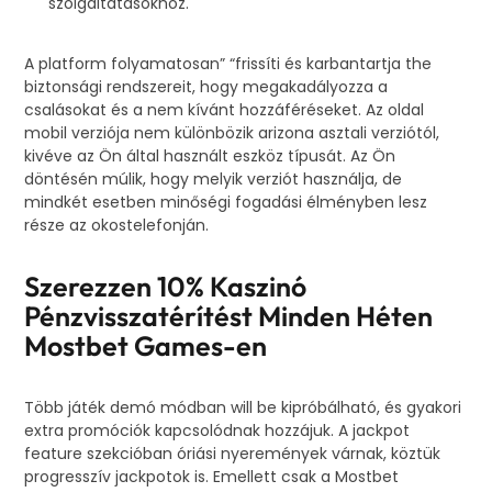
szolgáltatásokhoz.
A platform folyamatosan” “frissíti és karbantartja the
biztonsági rendszereit, hogy megakadályozza a
csalásokat és a nem kívánt hozzáféréseket. Az oldal
mobil verziója nem különbözik arizona asztali verziótól,
kivéve az Ön által használt eszköz típusát. Az Ön
döntésén múlik, hogy melyik verziót használja, de
mindkét esetben minőségi fogadási élményben lesz
része az okostelefonján.
Szerezzen 10% Kaszinó
Pénzvisszatérítést Minden Héten
Mostbet Games-en
Több játék demó módban will be kipróbálható, és gyakori
extra promóciók kapcsolódnak hozzájuk. A jackpot
feature szekcióban óriási nyeremények várnak, köztük
progresszív jackpotok is. Emellett csak a Mostbet