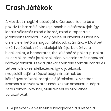
Crash Játékok
A Mostbet megbízhatóságát a Curacao licenc és a
pozitív felhasználói visszajelzések is alátámasztják, így
ideális választás mind a kezdő, mind a tapasztalt
játékosok számára. Ez egy online bukméker és kaszinó,
amely elérhető a magyar játékosok számára. A Mostbet
a kártyajátékok széles skáláját kínálja, beleértve a
blackjacket, a baccaratot, the különböző pókertípusokat
az osztók és más játékosok ellen, valamint más népszerű
kártyajátékokat. Ezek a játékok többféle formátumban és
tétben állnak rendelkezésre, így a játékosok
megtalálhatják a képzettségi szintjüknek és
költségvetésüknek megfelelő játékokat. A Mostbet
számos rulettváltozatot kínál, köztük amerikai, európai,
Zero Community hall, Multi Wheel és Mini Wheel
változatokat.
A játékosok élvezhetik a blackjacket, a rulettet, a