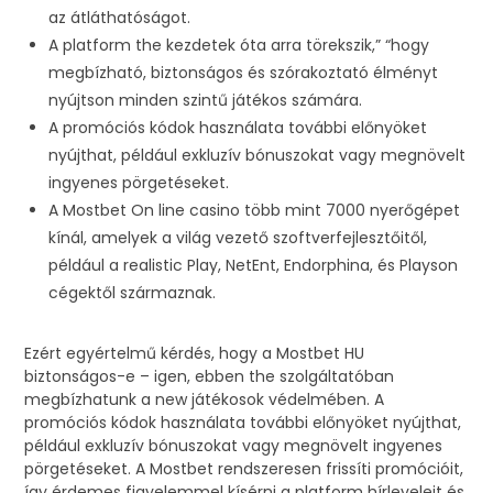
az átláthatóságot.
A platform the kezdetek óta arra törekszik,” “hogy
megbízható, biztonságos és szórakoztató élményt
nyújtson minden szintű játékos számára.
A promóciós kódok használata további előnyöket
nyújthat, például exkluzív bónuszokat vagy megnövelt
ingyenes pörgetéseket.
A Mostbet On line casino több mint 7000 nyerőgépet
kínál, amelyek a világ vezető szoftverfejlesztőitől,
például a realistic Play, NetEnt, Endorphina, és Playson
cégektől származnak.
Ezért egyértelmű kérdés, hogy a Mostbet HU
biztonságos-e – igen, ebben the szolgáltatóban
megbízhatunk a new játékosok védelmében. A
promóciós kódok használata további előnyöket nyújthat,
például exkluzív bónuszokat vagy megnövelt ingyenes
pörgetéseket. A Mostbet rendszeresen frissíti promócióit,
így érdemes figyelemmel kísérni a platform hírleveleit és