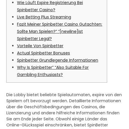
Wie Läuft Expire Registrierung Bei
Spinbetter Casino?
Live Betting Plus Streaming
Fazit Meiner Spinbetter Casino Gutachten:
Sollte Man Spielen?” “[newline]ist
Spinbetter Legal?
Vorteile Von Spinbetter
Actual Spinbetter Bonuses
Spinbetter Grundlegende Informationen
Why Is Spinbetter” “Also Suitable For
Gambling Enthusiasts?
Die Lobby bietet beliebte Spielautomaten, expire von den
Spielern oft bevorzugt werden. Detaillierte Informationen
über die Geschäftsbedingungen des Casinos, die
Lizenzierung und andere hilfreiche Informationen finden
Sie am Ende jeder Seite. Obwohl einige Länder das
Online-Glücksspiel einschränken, bietet SpinBetter