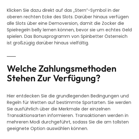
Klicken Sie dazu direkt auf das „Stern”-Symbol in der
oberen rechten Ecke des Slots. Darüber hinaus verfügen
alle Slots über eine Demoversion, damit die Zocker die
Spielregeln belly lernen können, bevor sie um echtes Geld
spielen. Das Bonusprogramm von Spinbetter Österreich
ist großzügig darüber hinaus vielfältig.
Welche Za͏hlungsmethoden
Steh͏en Zu͏r Verfügung?
Hier entdecken Sie die grundlegenden Bedingungen und
Regeln für Wetten auf bestimmte Sportarten. Sie werden
Sie ausführlich über die Merkmale der einzelnen
Transaktionsarten informieren. Transaktionen werden in
mehreren Modi durchgeführt, sodass Sie die am tollsten
geeignete Option auswählen können.