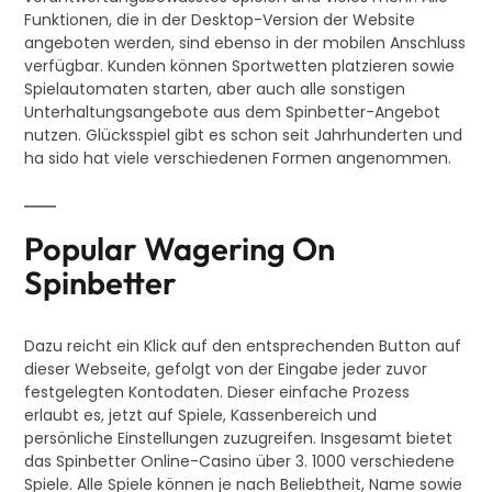
Funktionen, die in der Desktop-Version der Website
angeboten werden, sind ebenso in der mobilen Anschluss
verfügbar. Kunden können Sportwetten platzieren sowie
Spielautomaten starten, aber auch alle sonstigen
Unterhaltungsangebote aus dem Spinbetter-Angebot
nutzen. Glücksspiel gibt es schon seit Jahrhunderten und
ha sido hat viele verschiedenen Formen angenommen.
Popular Wagering On
Spinbetter
Dazu reicht ein Klick auf den entsprechenden Button auf
dieser Webseite, gefolgt von der Eingabe jeder zuvor
festgelegten Kontodaten. Dieser einfache Prozess
erlaubt es, jetzt auf Spiele, Kassenbereich und
persönliche Einstellungen zuzugreifen. Insgesamt bietet
das Spinbetter Online-Casino über 3. 1000 verschiedene
Spiele. Alle Spiele können je nach Beliebtheit, Name sowie