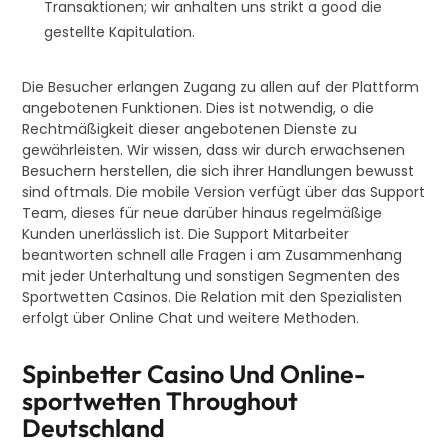
Transaktionen; wir anhalten uns strikt a good die
gestellte Kapitulation.
Die Besucher erlangen Zugang zu allen auf der Plattform
angebotenen Funktionen. Dies ist notwendig, o die
Rechtmäßigkeit dieser angebotenen Dienste zu
gewährleisten. Wir wissen, dass wir durch erwachsenen
Besuchern herstellen, die sich ihrer Handlungen bewusst
sind oftmals. Die mobile Version verfügt über das Support
Team, dieses für neue darüber hinaus regelmäßige
Kunden unerlässlich ist. Die Support Mitarbeiter
beantworten schnell alle Fragen i am Zusammenhang
mit jeder Unterhaltung und sonstigen Segmenten des
Sportwetten Casinos. Die Relation mit den Spezialisten
erfolgt über Online Chat und weitere Methoden.
Spinbetter Casino Und Online-
sportwetten Throughout
Deutschland