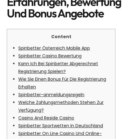
Erfahrungen, Bewertung
Und Bonus Angebote
Content
Spinbetter Österreich Mobile App
Spinbetter Casino Bewertung
Kann Ich Bei Spinbetter Abgerechnet
Registrierung Spielen?
Wie Sie Einen Bonus Für Die Registrierung
Erhalten
Spinbetter-anmeldungsregeln
Welche Za͏hlungsmethoden Steh͏en Zu͏r
Verfügung?
Casino And Reside Casino
Spinbetter Sportwetten In Deutschland
Spinbetter On Line Casino Und Online-