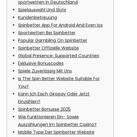
sportwetten In Deutschland
Spielauswahl Und Slots
Kundenbetreuung
Spinbetter App For Android And Even Ios
Sportwetten Bei Spinbetter
Popular Gambling On Spinbetter
Spinbetter Offizielle Website
Global Presence: Supported Countries
Exklusive Bonuscodes
Spiele Zuverlässig Mit Uns
Is The Spin Better Website Suitable For
You?
Kann Ich Each Giropay Oder Jetzt
Einzahlen?
Spinbetter Bonusse 2025
Wie Funktionieren Ein- Sowie
Auszahlungen Im Spinbetter Casino?
Mobile Type Der Spinbetter Website