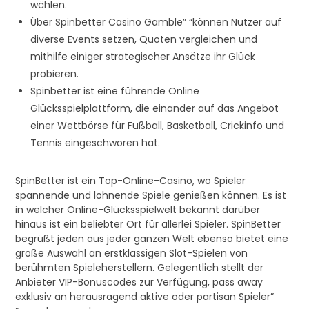
wählen.
Über Spinbetter Casino Gamble” “können Nutzer auf
diverse Events setzen, Quoten vergleichen und
mithilfe einiger strategischer Ansätze ihr Glück
probieren.
Spinbetter ist eine führende Online
Glücksspielplattform, die einander auf das Angebot
einer Wettbörse für Fußball, Basketball, Crickinfo und
Tennis eingeschworen hat.
SpinBetter ist ein Top-Online-Casino, wo Spieler
spannende und lohnende Spiele genießen können. Es ist
in welcher Online-Glücksspielwelt bekannt darüber
hinaus ist ein beliebter Ort für allerlei Spieler. SpinBetter
begrüßt jeden aus jeder ganzen Welt ebenso bietet eine
große Auswahl an erstklassigen Slot-Spielen von
berühmten Spieleherstellern. Gelegentlich stellt der
Anbieter VIP-Bonuscodes zur Verfügung, pass away
exklusiv an herausragend aktive oder partisan Spieler”