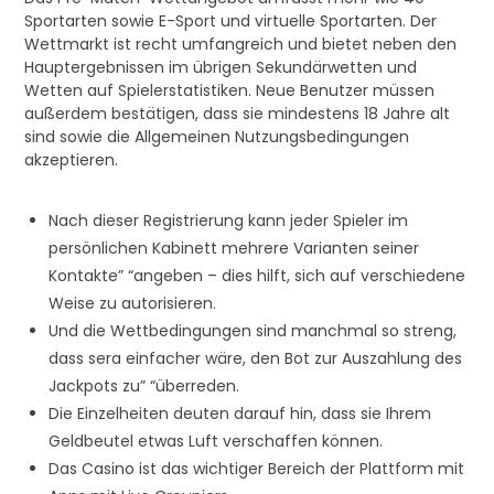
Sportarten sowie E-Sport und virtuelle Sportarten. Der
Wettmarkt ist recht umfangreich und bietet neben den
Hauptergebnissen im übrigen Sekundärwetten und
Wetten auf Spielerstatistiken. Neue Benutzer müssen
außerdem bestätigen, dass sie mindestens 18 Jahre alt
sind sowie die Allgemeinen Nutzungsbedingungen
akzeptieren.
Nach dieser Registrierung kann jeder Spieler im
persönlichen Kabinett mehrere Varianten seiner
Kontakte” “angeben – dies hilft, sich auf verschiedene
Weise zu autorisieren.
Und die Wettbedingungen sind manchmal so streng,
dass sera einfacher wäre, den Bot zur Auszahlung des
Jackpots zu” “überreden.
Die Einzelheiten deuten darauf hin, dass sie Ihrem
Geldbeutel etwas Luft verschaffen können.
Das Casino ist das wichtiger Bereich der Plattform mit