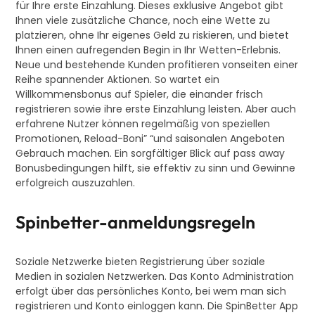
für Ihre erste Einzahlung. Dieses exklusive Angebot gibt
Ihnen viele zusätzliche Chance, noch eine Wette zu
platzieren, ohne Ihr eigenes Geld zu riskieren, und bietet
Ihnen einen aufregenden Begin in Ihr Wetten-Erlebnis.
Neue und bestehende Kunden profitieren vonseiten einer
Reihe spannender Aktionen. So wartet ein
Willkommensbonus auf Spieler, die einander frisch
registrieren sowie ihre erste Einzahlung leisten. Aber auch
erfahrene Nutzer können regelmäßig von speziellen
Promotionen, Reload-Boni” “und saisonalen Angeboten
Gebrauch machen. Ein sorgfältiger Blick auf pass away
Bonusbedingungen hilft, sie effektiv zu sinn und Gewinne
erfolgreich auszuzahlen.
Spinbetter-anmeldungsregeln
Soziale Netzwerke bieten Registrierung über soziale
Medien in sozialen Netzwerken. Das Konto Administration
erfolgt über das persönliches Konto, bei wem man sich
registrieren und Konto einloggen kann. Die SpinBetter App