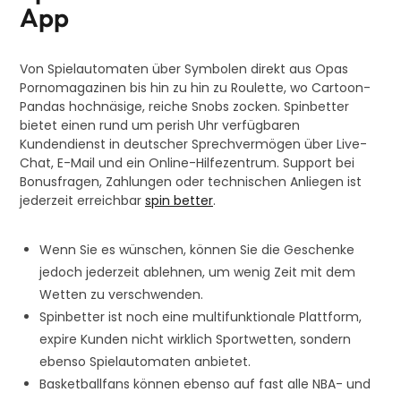
App
Von Spielautomaten über Symbolen direkt aus Opas
Pornomagazinen bis hin zu hin zu Roulette, wo Cartoon-
Pandas hochnäsige, reiche Snobs zocken. Spinbetter
bietet einen rund um perish Uhr verfügbaren
Kundendienst in deutscher Sprechvermögen über Live-
Chat, E-Mail und ein Online-Hilfezentrum. Support bei
Bonusfragen, Zahlungen oder technischen Anliegen ist
jederzeit erreichbar
spin better
.
Wenn Sie es wünschen, können Sie die Geschenke
jedoch jederzeit ablehnen, um wenig Zeit mit dem
Wetten zu verschwenden.
Spinbetter ist noch eine multifunktionale Plattform,
expire Kunden nicht wirklich Sportwetten, sondern
ebenso Spielautomaten anbietet.
Basketballfans können ebenso auf fast alle NBA- und