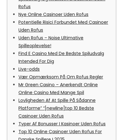
Rofus
Nye Online Casinoer Uden Rofus
Potentielle Risici Forbundet Med Casinoer
Uden Rofus
Uden Rofus – Noise Ultimative
Spilleoplevelse!
Find E Casino Med De Bedste Spiludvalg
Intended For Dig
Live-odds
Vær Opmærksom På Om Rofus Regler
Mr Green Casino – Anerkendt Online
Online Casino Med Mange Spil
Lovligheden Af At Spille På Sådanne
Platforme” “[newline]top 10 Bedste
Casinoer Uden Rofus
Typer Af Bonusser I Kasinoer Uden Rofus
Top 10 Online Casinoer Uden Rofus For
Danske Spillere I 2025