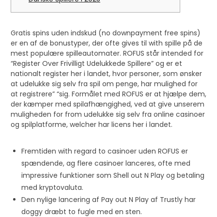
Gratis spins uden indskud (no downpayment free spins)
er en af de bonustyper, der ofte gives til with spille på de
mest populære spilleautomater. ROFUS står intended for
“Register Over Frivilligt Udelukkede Spillere” og er et
nationalt register her i landet, hvor personer, som ønsker
at udelukke sig selv fra spil om penge, har mulighed for
at registrere” “sig. Formålet med ROFUS er at hjælpe dem,
der kæmper med spilafhængighed, ved at give unserem
muligheden for from udelukke sig selv fra online casinoer
og spilplatforme, welcher har licens her i landet.
Fremtiden with regard to casinoer uden ROFUS er
spændende, ag flere casinoer lanceres, ofte med
impressive funktioner som Shell out N Play og betaling
med kryptovaluta.
Den nylige lancering af Pay out N Play af Trustly har
doggy dræbt to fugle med en sten.