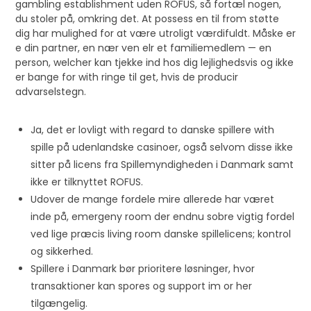
gambling establishment uden ROFUS, så fortæl nogen,
du stoler på, omkring det. At possess en til from støtte
dig har mulighed for at være utroligt værdifuldt. Måske er
e din partner, en nær ven elr et familiemedlem — en
person, welcher kan tjekke ind hos dig lejlighedsvis og ikke
er bange for with ringe til get, hvis de producir
advarselstegn.
Ja, det er lovligt with regard to danske spillere with
spille på udenlandske casinoer, også selvom disse ikke
sitter på licens fra Spillemyndigheden i Danmark samt
ikke er tilknyttet ROFUS.
Udover de mange fordele mire allerede har været
inde på, emergeny room der endnu sobre vigtig fordel
ved lige præcis living room danske spillelicens; kontrol
og sikkerhed.
Spillere i Danmark bør prioritere løsninger, hvor
transaktioner kan spores og support im or her
tilgængelig.