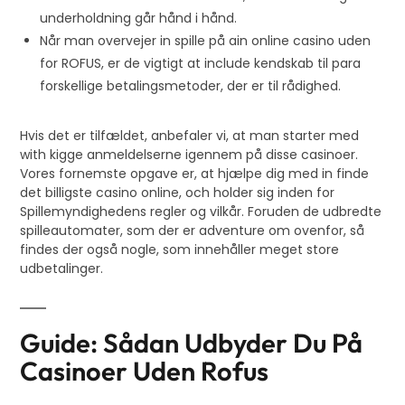
underholdning går hånd i hånd.
Når man overvejer in spille på ain online casino uden
for ROFUS, er de vigtigt at include kendskab til para
forskellige betalingsmetoder, der er til rådighed.
Hvis det er tilfældet, anbefaler vi, at man starter med
with kigge anmeldelserne igennem på disse casinoer.
Vores fornemste opgave er, at hjælpe dig med in finde
det billigste casino online, och holder sig inden for
Spillemyndighedens regler og vilkår. Foruden de udbredte
spilleautomater, som der er adventure om ovenfor, så
findes der også nogle, som innehåller meget store
udbetalinger.
Guide: Sådan Udbyder Du På
Casinoer Uden Rofus