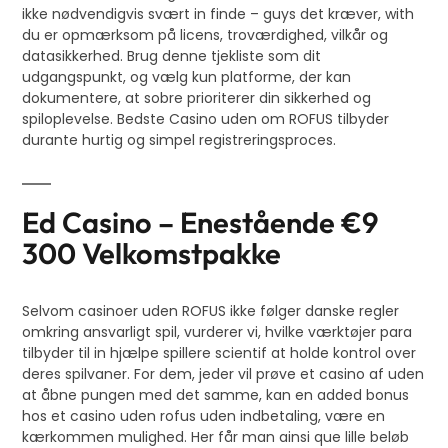
ikke nødvendigvis svært in finde – guys det kræver, with
du er opmærksom på licens, troværdighed, vilkår og
datasikkerhed. Brug denne tjekliste som dit
udgangspunkt, og vælg kun platforme, der kan
dokumentere, at sobre prioriterer din sikkerhed og
spiloplevelse. Bedste Casino uden om ROFUS tilbyder
durante hurtig og simpel registreringsproces.
Ed Casino – Enestående €9
300 Velkomstpakke
Selvom casinoer uden ROFUS ikke følger danske regler
omkring ansvarligt spil, vurderer vi, hvilke værktøjer para
tilbyder til in hjælpe spillere scientif at holde kontrol over
deres spilvaner. For dem, jeder vil prøve et casino af uden
at åbne pungen med det samme, kan en added bonus
hos et casino uden rofus uden indbetaling, være en
kærkommen mulighed. Her får man ainsi que lille beløb