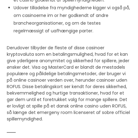
et casino godkendt af Spillemyndigheden.
Udover tilladelse fra myndighederne kigger vi også på,
om casinoerne im or her godkendt af andre
brancheorganisationer, og om de testes
regelmæssigt af uafhængige parter.
Derudover tilbyder de fleste af disse casinoer
kryptovaluta som en betalingsmulighed, hvad for et kan
give yderligere anonymitet og sikkerhed for spillere, jeder
ønsker det. Visa og MasterCard er blandt de mestadels
populære og pålidelige betalingsmetoder, der bruger vi
på online casinoer verden over, herunder casinoer uden
ROFUS. Disse betalingskort ser kendt for deres sikkerhed,
bekvemmelighed og hurtige transaktioner, hvad for et
gør dem until et foretrukket valg for mange spillere. Det
er lovligt at spille på et dansk online casino uden ROFUS,
så længe det emergeny room licenseret af sobre officiel
spillemyndighed.