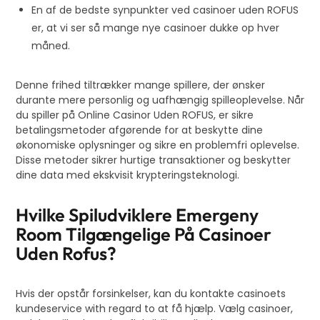
En af de bedste synpunkter ved casinoer uden ROFUS
er, at vi ser så mange nye casinoer dukke op hver
måned.
Denne frihed tiltrækker mange spillere, der ønsker
durante mere personlig og uafhængig spilleoplevelse. Når
du spiller på Online Casinor Uden ROFUS, er sikre
betalingsmetoder afgørende for at beskytte dine
økonomiske oplysninger og sikre en problemfri oplevelse.
Disse metoder sikrer hurtige transaktioner og beskytter
dine data med ekskvisit krypteringsteknologi.
Hvilke Spiludviklere Emergeny
Room Tilgængelige På Casinoer
Uden Rofus?
Hvis der opstår forsinkelser, kan du kontakte casinoets
kundeservice with regard to at få hjælp. Vælg casinoer,