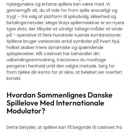
nybegyndere og erfarne spillere kan være med. Vi
gennemgår alt, du vil vide for from spille ansvarligt og
trygt – fra valg af platform til spiludvalg, sikkerhed og
betalingsmetoder. Mega Ways spillemaskiner er en nyere
type slots, der tilbyder et utroligt taltegn måder at vinde
på – operative til flere hundrede tusinde kombinationer.
Spillene bruger varierende antal symboler på hvert hjul,
hvilket skaber mere dynamiske og spændende
spiloplevelser. Når casinoet har behandlet din
udbetalingsanmodning, traicionero du modtage
pengene i henhold until den valgte metode. Sørg for
from tjekke din konto for at sikre, at beløbet ser overført
korrekt.
Hvordan Sammenlignes Danske
Spillelove Med Internationale
Modulator?
Dette betyder, at spillere kan få begynde til casinoet fra