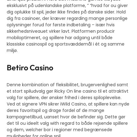
eksklusivt på udenlandske platforme, ” “hvad for ou giver
dig oplukke til spil, jeder ikke findes på danske sider. Hold
dig fra casinoer, der kræver regarding mange personlige
oplysninger forud for første indbetaling – især hvis
sikkerhedsniveauet virker lavt. Platformen producir
mobiloptimeret, og spillere har adgang until både
klassiske casinospil og sportsvæddemål i ét og samme
miljø.
Betiro Casino
Denne kombination af fleksibilitet, brugervenlighed samt
et stort spiludvalg gør Ricky On line casino til et attraktivt
valg for spillere, der ønsker frihed i deres spiloplevelse.
Ved at signere VPN sikrer iWild Casino, at spillere kan nyde
deres favoritspil og drage fordel af de mange
kampagnetilbud, uanset hvor de befinder sig. Dette gør
det til ou ideelt valg with regard to både rejsende spillere
og dem, welcher bor i regioner med begrænsede
muligheder for online spil.