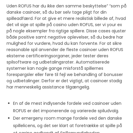
Uden ROFUS har du ikke den samme beskyttelse” “som på
danske casinoer, så du bør selv tage pligt for din
spilleadfærd. For at give et mere realistisk billede af, hvad
det vil sige at spille på casino uden ROFUS, ser vi your ex
på nogle eksempler fra rigtige spillere. Disse cases ajuster
både positive samt negative oplevelser, så du bedre har
mulighed for vurdere, hvad du kan forvente. For at sikre
reasonable spil anvender de fleste casinoer uden ROFUS
eksterne certificeringsorganer, jeder tester deres
spilsoftware og udbetalingsrater. Automatiserede
systemer kan nogle gange misforstå spillernes
forespørgsler eller føre til fejl we behandling af bonusser
og udbetalinger. Derfor er det vigtigt, at casinoer stadig
har menneskelig assistance tilgængelig.
En af de mest indlysende fordele ved casinoer uden
ROFUS er det imponerende og varierede spiludvalg.
Der emergeny room mange fordele ved den danske
spillelicens, og det ser klart at foretrække at spille på