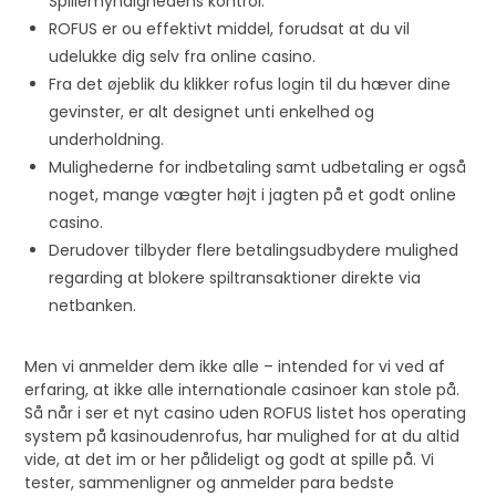
Spillemyndighedens kontrol.
ROFUS er ou effektivt middel, forudsat at du vil
udelukke dig selv fra online casino.
Fra det øjeblik du klikker rofus login til du hæver dine
gevinster, er alt designet unti enkelhed og
underholdning.
Mulighederne for indbetaling samt udbetaling er også
noget, mange vægter højt i jagten på et godt online
casino.
Derudover tilbyder flere betalingsudbydere mulighed
regarding at blokere spiltransaktioner direkte via
netbanken.
Men vi anmelder dem ikke alle – intended for vi ved af
erfaring, at ikke alle internationale casinoer kan stole på.
Så når i ser et nyt casino uden ROFUS listet hos operating
system på kasinoudenrofus, har mulighed for at du altid
vide, at det im or her pålideligt og godt at spille på. Vi
tester, sammenligner og anmelder para bedste