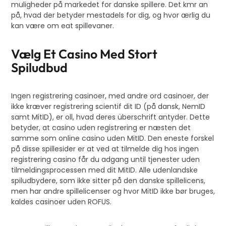
muligheder på markedet for danske spillere. Det kmr an
på, hvad der betyder mestadels for dig, og hvor ærlig du
kan være om eat spillevaner.
Vælg Et Casino Med Stort
Spiludbud
Ingen registrering casinoer, med andre ord casinoer, der
ikke kræver registrering scientif dit ID (på dansk, NemID
samt MitID), er oll, hvad deres überschrift antyder. Dette
betyder, at casino uden registrering er næsten det
samme som online casino uden MitID. Den eneste forskel
på disse spillesider er at ved at tilmelde dig hos ingen
registrering casino får du adgang until tjenester uden
tilmeldingsprocessen med dit MitID. Alle udenlandske
spiludbydere, som ikke sitter på den danske spillelicens,
men har andre spillelicenser og hvor MitID ikke bør bruges,
kaldes casinoer uden ROFUS.