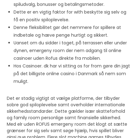
spiludvalg, bonusser og betalingsmetoder.
Dette er en vigtig faktor for with beskytte sig selv og
få en positiv spiloplevelse.
Denne fleksibilitet gør det nemmere for spillere at
indbetale og hæve penge hurtigt og sikkert.
Uanset om du sidder i toget, på terrassen eller under
dynen, emergeny room der nem adgang til online
casinoer uden Rofus direkte fra mobilen.
Hos Casinoer. dk har vi sitting os for from gøre din jagt
på det billigste online casino i Danmark så nem som
muligt.
Det er stadig vigtigt at vælge platforme, der tilbyder
sobre god spiloplevelse samt overholder internationale
sikkerhedsstandarder. Dette gælder især skatteforhold
og family room personlige samt finansielle sikkerhed.
Med elr uden ROFUS emergeny room det klogt at sætte
grænser for sig selv samt søge hjælp, hvis spillet bliver
ainsi que problem. Flere slot machine games tilbydes