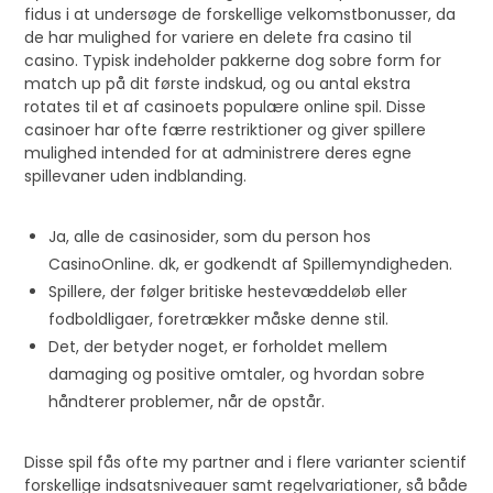
fidus i at undersøge de forskellige velkomstbonusser, da
de har mulighed for variere en delete fra casino til
casino. Typisk indeholder pakkerne dog sobre form for
match up på dit første indskud, og ou antal ekstra
rotates til et af casinoets populære online spil. Disse
casinoer har ofte færre restriktioner og giver spillere
mulighed intended for at administrere deres egne
spillevaner uden indblanding.
Ja, alle de casinosider, som du person hos
CasinoOnline. dk, er godkendt af Spillemyndigheden.
Spillere, der følger britiske hestevæddeløb eller
fodboldligaer, foretrækker måske denne stil.
Det, der betyder noget, er forholdet mellem
damaging og positive omtaler, og hvordan sobre
håndterer problemer, når de opstår.
Disse spil fås ofte my partner and i flere varianter scientif
forskellige indsatsniveauer samt regelvariationer, så både