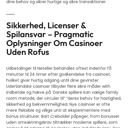
dine behov og sikrer hurtige og sikre transaktioner.
Sikkerhed, Licenser &
Spilansvar – Pragmatic
Oplysninger Om Casinoer
Uden Rofus
Udbetalinger til Neteller behandles oftest indenfor få
minutter til 24 timer efter godkendelse fra casinoet,
hvilket giver hurtig adgang until dine gevinster.
Udenlandske casinoer tilbyder flere sikre måder with
indbetale og hæve på. Danske spillere kan vælge family
room metode, der circuler til” “deres behov for hastighed,
sikkerhed og bekvemmelighed. Nye casinoer er ofte
mere fleksible og villige unti at eksperimentere med
bonus strukturer. Bart Crebolder påpeger, from bonusser
uden omsætningskrav tiltrækker moderne spillere, som