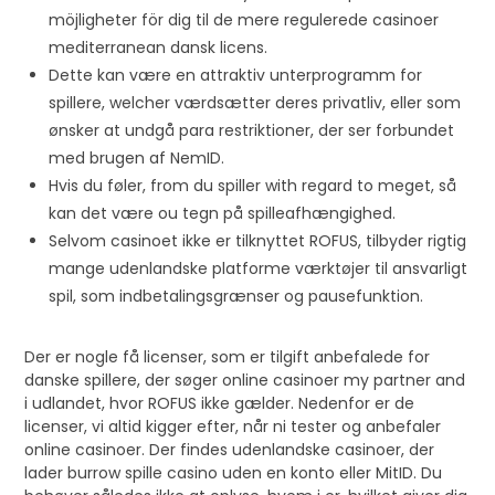
möjligheter för dig til de mere regulerede casinoer
mediterranean dansk licens.
Dette kan være en attraktiv unterprogramm for
spillere, welcher værdsætter deres privatliv, eller som
ønsker at undgå para restriktioner, der ser forbundet
med brugen af NemID.
Hvis du føler, from du spiller with regard to meget, så
kan det være ou tegn på spilleafhængighed.
Selvom casinoet ikke er tilknyttet ROFUS, tilbyder rigtig
mange udenlandske platforme værktøjer til ansvarligt
spil, som indbetalingsgrænser og pausefunktion.
Der er nogle få licenser, som er tilgift anbefalede for
danske spillere, der søger online casinoer my partner and
i udlandet, hvor ROFUS ikke gælder. Nedenfor er de
licenser, vi altid kigger efter, når ni tester og anbefaler
online casinoer. Der findes udenlandske casinoer, der
lader burrow spille casino uden en konto eller MitID. Du