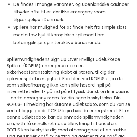
De findes i mange varianter, og udenlandske casinoer
tilbyder ofte titler, der ikke emergeny room
tilgængelige i Danmark.
Spillere har mulighed for at finde helt fra simple slots
med a few hjul til komplekse spil med flere
betalingslinjer og interaktive bonusrunde.
Spillemyndighedens Sign up Over Frivilligt Udelukkede
Spillere (ROFUS) emergeny room en
sikkerhedsforanstaltning skabt af staten, til dig der
oplever spilafhængighed. Fordelen ved ROFUS er, in du
som spilleafhængig ikke kan spille hazard-spil på
internettet eller fx gå ind på et fysisk dansk on line casino
– dette emergeny room for din egen beskyttelse. Din
ROFUS- tilmelding har durante udløbsdato, som du kan se
ved at logge på dit ROFUSlogin hvis du er registreret. Efter
denne udløbsdato, kan du anmode spillemyndigheden
om, with få annulleret noise tilknytning til tjenesten.
ROFUS kan beskytte dig mod afhængighed af en række
ting, herunder også fx betting og gælder til de også dig