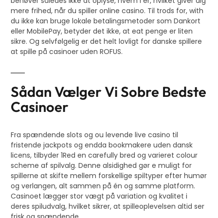
behøver således ikke at oplyse, hvem i er, hvilket giver dig
mere frihed, når du spiller online casino. Til trods for, with
du ikke kan bruge lokale betalingsmetoder som Dankort
eller MobilePay, betyder det ikke, at eat penge er liten
sikre. Og selvfølgelig er det helt lovligt for danske spillere
at spille på casinoer uden ROFUS.
Sådan Vælger Vi Sobre Bedste
Casinoer
Fra spændende slots og ou levende live casino til
fristende jackpots og endda bookmakere uden dansk
licens, tilbyder 1Red en carefully bred og varieret colour
scheme af spilvalg. Denne alsidighed gør e muligt for
spillerne at skifte mellem forskellige spiltyper efter humør
og verlangen, alt sammen på én og samme platform.
Casinoet lægger stor vægt på variation og kvalitet i
deres spiludvalg, hvilket sikrer, at spilleoplevelsen altid ser
frisk og spændende.