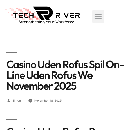
Casino Uden Rofus Spil On-
Line Uden Rofus We
November 2025
Simon
November 18, 2025