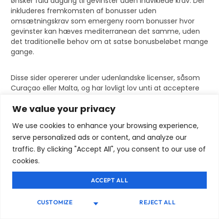
ønsker fuld adgang til gevinster uden indviklede krav. Der
inkluderes fremkomsten af ​​bonusser uden
omsætningskrav som emergeny room bonusser hvor
gevinster kan hæves mediterranean det samme, uden
det traditionelle behov om at satse bonusbeløbet mange
gange.
Disse sider opererer under udenlandske licenser, såsom
Curaçao eller Malta, og har lovligt lov unti at acceptere
danske spillere. De im or her dog ikke reguleret af
We value your privacy
Spillemyndigheden og falder ikke ind under ROFUS- eller
MitID-kravene. Selv omkring de giver mere frihed, kræver
We use cookies to enhance your browsing experience,
de også, at spillerne vurderer risikoen nøje, da
serve personalized ads or content, and analyze our
forbrugerbeskyttelsen kan variere. Online casinoer
traffic. By clicking "Accept All", you consent to our use of
tilbyder stor frihed, underholdning og mulighed for ekstra
værdi gennem bonusser og kampagner. Men para
cookies.
kræver også ansvarlighed, da det ser let at miste
overblikket over forbruget, og der syne useriøse
ACCEPT ALL
udbydere.
CUSTOMIZE
REJECT ALL
Faq – Ofte Stillede Spørgsmål Om