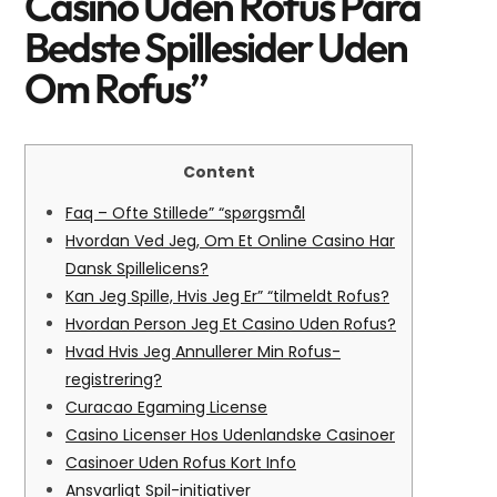
Casino Uden Rofus Para
Bedste Spillesider Uden
Om Rofus”
Content
Faq – Ofte Stillede” “spørgsmål
Hvordan Ved Jeg, Om Et Online Casino Har
Dansk Spillelicens?
Kan Jeg Spille, Hvis Jeg Er” “tilmeldt Rofus?
Hvordan Person Jeg Et Casino Uden Rofus?
Hvad Hvis Jeg Annullerer Min Rofus-
registrering?
Curacao Egaming License
Casino Licenser Hos Udenlandske Casinoer
Casinoer Uden Rofus Kort Info
Ansvarligt Spil-initiativer