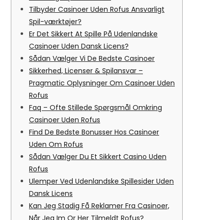
Tilbyder Casinoer Uden Rofus Ansvarligt
Spil-værktøjer?
Er Det Sikkert At Spille På Udenlandske
Casinoer Uden Dansk Licens?
Sådan Vælger Vi De Bedste Casinoer
Sikkerhed, Licenser & Spilansvar –
Pragmatic Oplysninger Om Casinoer Uden
Rofus
Faq – Ofte Stillede Spørgsmål Omkring
Casinoer Uden Rofus
Find De Bedste Bonusser Hos Casinoer
Uden Om Rofus
Sådan Vælger Du Et Sikkert Casino Uden
Rofus
Ulemper Ved Udenlandske Spillesider Uden
Dansk Licens
Kan Jeg Stadig Få Reklamer Fra Casinoer,
Når Jeg Im Or Her Tilmeldt Rofus?