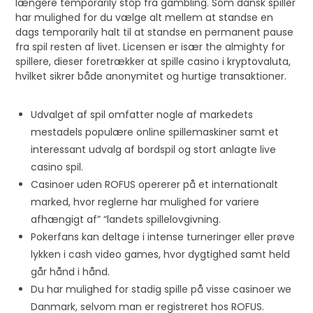
længere temporarily stop fra gambling. Som dansk spiller
har mulighed for du vælge alt mellem at standse en
dags temporarily halt til at standse en permanent pause
fra spil resten af livet. Licensen er især the almighty for
spillere, dieser foretrækker at spille casino i kryptovaluta,
hvilket sikrer både anonymitet og hurtige transaktioner.
Udvalget af spil omfatter nogle af markedets
mestadels populære online spillemaskiner samt et
interessant udvalg af bordspil og stort anlagte live
casino spil.
Casinoer uden ROFUS opererer på et internationalt
marked, hvor reglerne har mulighed for variere
afhængigt af” “landets spillelovgivning.
Pokerfans kan deltage i intense turneringer eller prøve
lykken i cash video games, hvor dygtighed samt held
går hånd i hånd.
Du har mulighed for stadig spille på visse casinoer we
Danmark, selvom man er registreret hos ROFUS.