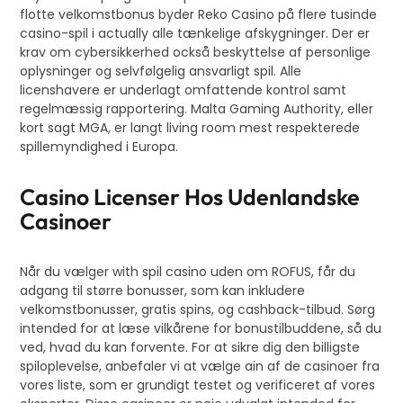
flotte velkomstbonus byder Reko Casino på flere tusinde
casino-spil i actually alle tænkelige afskygninger. Der er
krav om cybersikkerhed också beskyttelse af personlige
oplysninger og selvfølgelig ansvarligt spil. Alle
licenshavere er underlagt omfattende kontrol samt
regelmæssig rapportering. Malta Gaming Authority, eller
kort sagt MGA, er langt living room mest respekterede
spillemyndighed i Europa.
Casino Licenser Hos Udenlandske
Casinoer
Når du vælger with spil casino uden om ROFUS, får du
adgang til større bonusser, som kan inkludere
velkomstbonusser, gratis spins, og cashback-tilbud. Sørg
intended for at læse vilkårene for bonustilbuddene, så du
ved, hvad du kan forvente. For at sikre dig den billigste
spiloplevelse, anbefaler vi at vælge ain af de casinoer fra
vores liste, som er grundigt testet og verificeret af vores