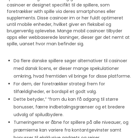
casinoer er designet specifikt til de spillere, som
foretrækker with spille via deres smartphones eller
supplements. Disse casinoer im or her fuldt optimeret
until mobile enheder, hvilket giver en fleksibel og
brugervenlig oplevelse. Mange mobil casinoer tilbyder
apps eller webbaserede løsninger, dieser gør det nemt at
spille, uanset hvor man befinder sig.
Da flere danske spillere søger alternativer til casinoer
med dansk licens, er dieser mange spekulationer
omkring, hvad fremtiden vil bringe for disse platforme.
For dem, der foretrækker strategi frem for
tilfældigheder, er bordspil et godt valg.
Dette betyder,” “from du kan få adgang til større
bonusser, færre indbetalingsgrænser og et bredere
udvalg af spiludbydere.
Turneringerne er åbne for spillere på alle niveauer, og
præmierne kan variere fra kontantgevinster samt
bonusser til eksklusive gadgets og rejser.