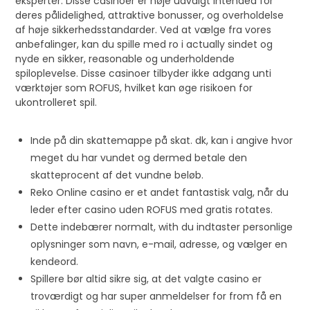
eksperter. Disse casinoer er nøje udvalgt intended for
deres pålidelighed, attraktive bonusser, og overholdelse
af høje sikkerhedsstandarder. Ved at vælge fra vores
anbefalinger, kan du spille med ro i actually sindet og
nyde en sikker, reasonable og underholdende
spiloplevelse. Disse casinoer tilbyder ikke adgang unti
værktøjer som ROFUS, hvilket kan øge risikoen for
ukontrolleret spil.
Inde på din skattemappe på skat. dk, kan i angive hvor
meget du har vundet og dermed betale den
skatteprocent af det vundne beløb.
Reko Online casino er et andet fantastisk valg, når du
leder efter casino uden ROFUS med gratis rotates.
Dette indebærer normalt, with du indtaster personlige
oplysninger som navn, e-mail, adresse, og vælger en
kendeord.
Spillere bør altid sikre sig, at det valgte casino er
troværdigt og har super anmeldelser for from få en