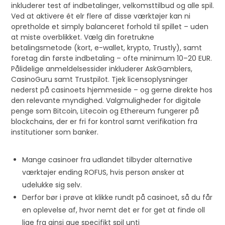
inkluderer test af indbetalinger, velkomsttilbud og alle spil.
Ved at aktivere ét elr flere af disse værktøjer kan ni
opretholde et simply balanceret forhold til spillet – uden
at miste overblikket. Vælg din foretrukne
betalingsmetode (kort, e-wallet, krypto, Trustly), samt
foretag din første indbetaling – ofte minimum 10–20 EUR.
Pålidelige anmeldelsessider inkluderer AskGamblers,
CasinoGuru samt Trustpilot. Tjek licensoplysninger
nederst på casinoets hjemmeside – og gerne direkte hos
den relevante myndighed. Valgmuligheder for digitale
penge som Bitcoin, Litecoin og Ethereum fungerer på
blockchains, der er fri for kontrol samt verifikation fra
institutioner som banker.
Mange casinoer fra udlandet tilbyder alternative
værktøjer ending ROFUS, hvis person ønsker at
udelukke sig selv.
Derfor bør i prøve at klikke rundt på casinoet, så du får
en oplevelse af, hvor nemt det er for get at finde oll
lige fra ainsi que specifikt spil unti