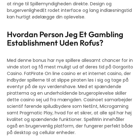
at ringe til Spillemyndigheden direkte. Design og
brugervenlighedEt rodet interface og lang indlæsningstid
kan hurtigt ødelægge din oplevelse.
Hvordan Person Jeg Et Gambling
Establishment Uden Rofus?
Med denne bonus har nye spillere allesamt chancer for in
vinde stort og få mest muligt ud af deres tid på Gorgorito
Casino. FatPirate On line casino er et internet casino, der
indbyder spillerne til at slippe piraten løs i sig og tage på
eventyr på de syv verdenshave. Med et spændende
pirattema og en underholdende brugeroplevelse skiller
dette casino sej ud fra mængden. Casinoet samarbejder
scientif førende spiludbydere som NetEnt, Microgaming
samt Pragmatic Play, hvad for et sikrer, at alle spil har høj
kvalitet og spændende funktioner. SpellWin innehåller
også en brugervenlig platform, der fungerer perfekt både
på desktop og cellular enheder.