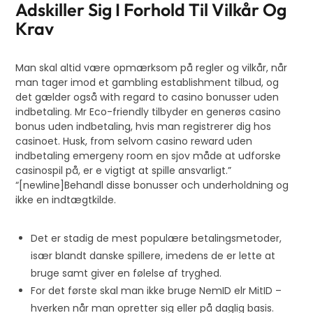
Adskiller Sig I Forhold Til Vilkår Og
Krav
Man skal altid være opmærksom på regler og vilkår, når
man tager imod et gambling establishment tilbud, og
det gælder også with regard to casino bonusser uden
indbetaling. Mr Eco-friendly tilbyder en generøs casino
bonus uden indbetaling, hvis man registrerer dig hos
casinoet. Husk, from selvom casino reward uden
indbetaling emergeny room en sjov måde at udforske
casinospil på, er e vigtigt at spille ansvarligt.”
“[newline]Behandl disse bonusser och underholdning og
ikke en indtægtkilde.
Det er stadig de mest populære betalingsmetoder,
især blandt danske spillere, imedens de er lette at
bruge samt giver en følelse af tryghed.
For det første skal man ikke bruge NemID elr MitID –
hverken når man opretter sig eller på daglig basis.