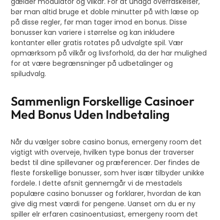
gælder modulator og vilkår. For at undgå overraskelser,
bør man altid bruge et doble minutter på with læse op
på disse regler, før man tager imod en bonus. Disse
bonusser kan variere i størrelse og kan inkludere
kontanter eller gratis rotates på udvalgte spil. Vær
opmærksom på vilkår og livsforhold, da der har mulighed
for at være begrænsninger på udbetalinger og
spiludvalg.
Sammenlign Forskellige Casinoer
Med Bonus Uden Indbetaling
Når du vælger sobre casino bonus, emergeny room det
vigtigt with overveje, hvilken type bonus der traverser
bedst til dine spillevaner og præferencer. Der findes de
fleste forskellige bonusser, som hver især tilbyder unikke
fordele. I dette afsnit gennemgår vi de mestadels
populære casino bonusser og forklarer, hvordan de kan
give dig mest værdi for pengene. Uanset om du er ny
spiller elr erfaren casinoentusiast, emergeny room det