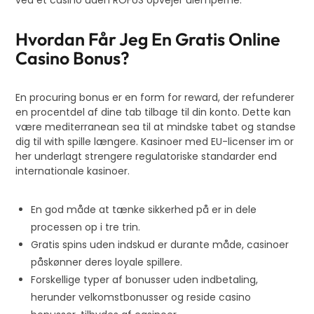
ved et casino uden ROFUS opvejer ulemperne.
Hvordan Får Jeg En Gratis Online
Casino Bonus?
En procuring bonus er en form for reward, der refunderer
en procentdel af dine tab tilbage til din konto. Dette kan
være mediterranean sea til at mindske tabet og standse
dig til with spille længere. Kasinoer med EU-licenser im or
her underlagt strengere regulatoriske standarder end
internationale kasinoer.
En god måde at tænke sikkerhed på er in dele
processen op i tre trin.
Gratis spins uden indskud er durante måde, casinoer
påskønner deres loyale spillere.
Forskellige typer af bonusser uden indbetaling,
herunder velkomstbonusser og reside casino