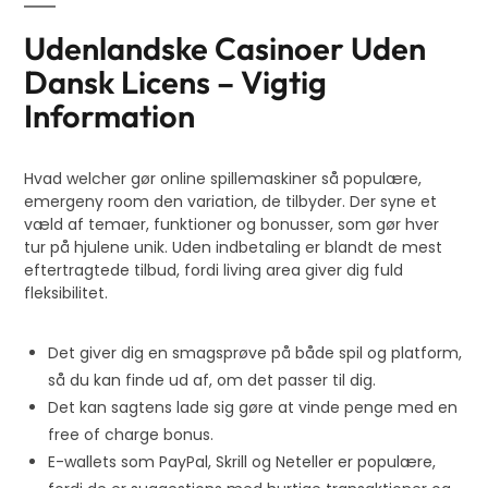
Udenlandske Casinoer Uden
Dansk Licens – Vigtig
Information
Hvad welcher gør online spillemaskiner så populære,
emergeny room den variation, de tilbyder. Der syne et
væld af temaer, funktioner og bonusser, som gør hver
tur på hjulene unik. Uden indbetaling er blandt de mest
eftertragtede tilbud, fordi living area giver dig fuld
fleksibilitet.
Det giver dig en smagsprøve på både spil og platform,
så du kan finde ud af, om det passer til dig.
Det kan sagtens lade sig gøre at vinde penge med en
free of charge bonus.
E-wallets som PayPal, Skrill og Neteller er populære,