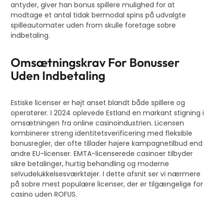
antyder, giver han bonus spillere mulighed for at
modtage et antal tidak bermodal spins på udvalgte
spilleautomater uden from skulle foretage sobre
indbetaling.
Omsætningskrav For Bonusser
Uden Indbetaling
Estiske licenser er højt anset blandt både spillere og
operatører. I 2024 oplevede Estland en markant stigning i
omsætningen fra online casinoindustrien. Licensen
kombinerer streng identitetsverificering med fleksible
bonusregler, der ofte tillader højere kampagnetilbud end
andre EU-licenser. EMTA-licenserede casinoer tilbyder
sikre betalinger, hurtig behandling og moderne
selvudelukkelsesværktøjer. I dette afsnit ser vi nærmere
på sobre mest populære licenser, der er tilgængelige for
casino uden ROFUS.