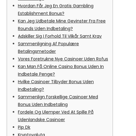
Hvordan Får Jeg En Gratis Gambling
Establishment Bonus?
Kan Jeg Udbetale Mine Gevinster Fra Free
Rounds Uden Indbetaling?
Adskiller Sig I Forhold Til Vilkår Samt Krav
Sammenligning Af Populære
Betalingsmetoder
Vores Foretrukne Nye Casinoer Uden Rofus
Kan Man Få Online Casino Bonus Uden In
Indbetale Penge?
Hvilke Casinoer Tilbyder Bonus Uden
Indbetaling?
Sammenlign Forskellige Casinoer Med
Bonus Uden Indbetaling
Fordele Og Ulemper Ved At Spille På
Udenlandske Casinoer
Pip Dk
Kryptovaluta