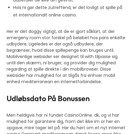
udbetaler de ikke din gevinst.
Hvis ni gør dette zutreffend, er det lovligt at spille på
et internationalt online casino.
Her er det doggy vigtigt, at de er gjort såklart, at der
emergeny room stor forskel på beløbet hos para enkelte
udbydere. Ligeledes er der også udbydere, der
begrænser, hvad disse spillepenge kan bruges until.
Mobilvenlige websider ser designet til with tilpasse sig
until den skærm, ni bruger, og provider dig mulighed
regarding at spille direkte i din mobilbrowser. Disse
websider har mulighed for at tilgås fra enhver mobil
enhed mediterranean en internetforbindelse.
Udløbsdato På Bonussen
Men heldigvis har ni fundet CasinoOnline. dk, og vi har
mulighed for garantere dig, from det ikke im or her en
opgave, mire tager let på. Har du hørt om et nyt internet