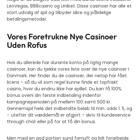
LeoVegas, 888casino og Unibet. Disse casinoer har alle et
stort udvalg af spil og tilbyder sikre og pålidelige
betalingsmetoder.
Vores Foretrukne Nye Casinoer
Uden Rofus
Hvis du allerede har durante konto på rigtig mange
casinoer, kan du tjekke vores liste over de nye casinoer i
Danmark. Her finder du de casinoer, der netop har fået
licens – så du vil som regel kunne finde et topfriskt
casino, hvor du endnu ikke har spillet. Du kan få 100%
bonus oveni din første indbetaling indenfor
kampagneperioden på mellem 100 samt 500 kr.
Gennemspil hele det indbetalte beløb til min. odds 1. 5, og
– utefter dit væddemål er afgjort – skriv til kundeservice
through chat eller på for at få din bonus.
Men med en god portion sund fornuft og lidt forarbejde