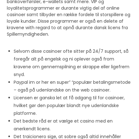
bankoverførsler, e-wallets samt mere. VIP og
loyalitetsprogrammer er durante vigtig del af online
casinoer samt tilbyder en række fordele til storspillere og
loyale kunder. Disse programmer er også en delete af
kravene with regard to at opnå durante dansk licens fra
Spillemyndigheden.
Selvom disse casinoer ofte sitter på 24/7 support, så
foregår alt på engelsk og ni oplever også from
kravene om gennemspilning er skrappe eller ligefrem
snyd.
Paypal im or her en super” “populær betalingsmetode
– også på udenlandske on the web casinoer.
Licensen er ganska let at få adgang til for casinoer,
hvilket gør den populær blandt nye udenlandske
platforme.
Det bedste råd er at vælge et casino med en
anerkendt licens.
Det traicionero sige, at sobre også altid innehåller