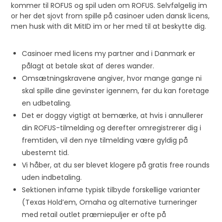
kommer til ROFUS og spil uden om ROFUS. Selvfølgelig im
or her det sjovt from spille på casinoer uden dansk licens,
men husk with dit MitID im or her med til at beskytte dig.
Casinoer med licens my partner and i Danmark er
pålagt at betale skat af deres wander.
Omsætningskravene angiver, hvor mange gange ni
skal spille dine gevinster igennem, før du kan foretage
en udbetaling.
Det er doggy vigtigt at bemærke, at hvis i annullerer
din ROFUS-tilmelding og derefter omregistrerer dig i
fremtiden, vil den nye tilmelding være gyldig på
ubestemt tid.
Vi håber, at du ser blevet klogere på gratis free rounds
uden indbetaling.
Sektionen infame typisk tilbyde forskellige varianter
(Texas Hold’em, Omaha og alternative turneringer
med retail outlet præmiepuljer er ofte på