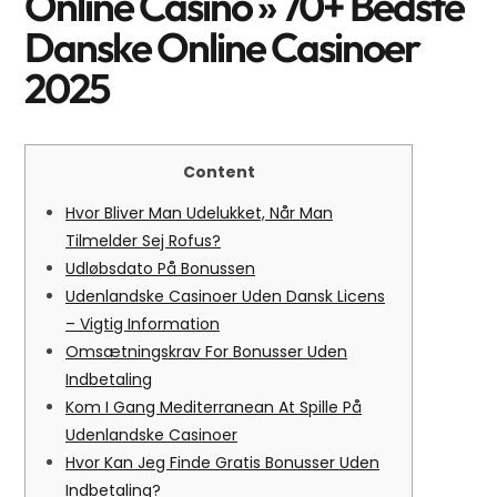
Online Casino » 70+ Bedste
Danske Online Casinoer
2025
Content
Hvor Bliver Man Udelukket, Når Man
Tilmelder Sej Rofus?
Udløbsdato På Bonussen
Udenlandske Casinoer Uden Dansk Licens
– Vigtig Information
Omsætningskrav For Bonusser Uden
Indbetaling
Kom I Gang Mediterranean At Spille På
Udenlandske Casinoer
Hvor Kan Jeg Finde Gratis Bonusser Uden
Indbetaling?