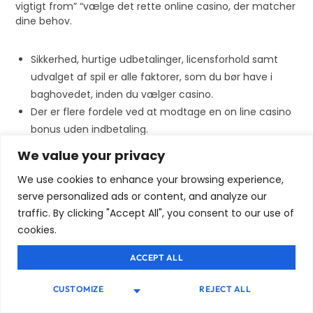
vigtigt from” “vælge det rette online casino, der matcher
dine behov.
Sikkerhed, hurtige udbetalinger, licensforhold samt
udvalget af spil er alle faktorer, som du bør have i
baghovedet, inden du vælger casino.
Der er flere fordele ved at modtage en on line casino
bonus uden indbetaling.
Spillene udvikles sjældent af casinoerne selv, men
We value your privacy
leveres i stedet af eksterne spiludviklere.”
We use cookies to enhance your browsing experience,
“[newline]Efterhånden har de fleste casinoer spil fra
serve personalized ads or content, and analyze our
flere forskellige spiludviklere, men der ser alligevel
traffic. By clicking "Accept All", you consent to our use of
forskel på, hvad de enkelte casinoer tilbyder.
cookies.
Dette inkluderer også kontrol med, at spiludbyderne
følger reglerne om ansvarligt spil.
ACCEPT ALL
Ja, det im or her tilladt for danskere at spille på
casinoer uden dansk licens.
CUSTOMIZE
REJECT ALL