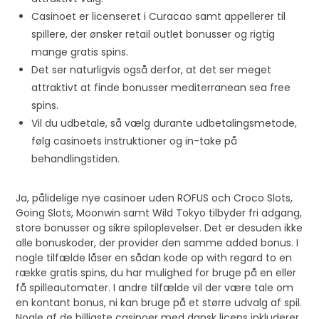
Casinoet er licenseret i Curacao samt appellerer til
spillere, der ønsker retail outlet bonusser og rigtig
mange gratis spins.
Det ser naturligvis også derfor, at det ser meget
attraktivt at finde bonusser mediterranean sea free
spins.
Vil du udbetale, så vælg durante udbetalingsmetode,
følg casinoets instruktioner og in-take på
behandlingstiden.
Ja, pålidelige nye casinoer uden ROFUS och Croco Slots,
Going Slots, Moonwin samt Wild Tokyo tilbyder fri adgang,
store bonusser og sikre spiloplevelser. Det er desuden ikke
alle bonuskoder, der provider den samme added bonus. I
nogle tilfælde låser en sådan kode op with regard to en
række gratis spins, du har mulighed for bruge på en eller
få spilleautomater. I andre tilfælde vil der være tale om
en kontant bonus, ni kan bruge på et større udvalg af spil.
Nogle af de billigste casinoer med dansk licens inkluderer