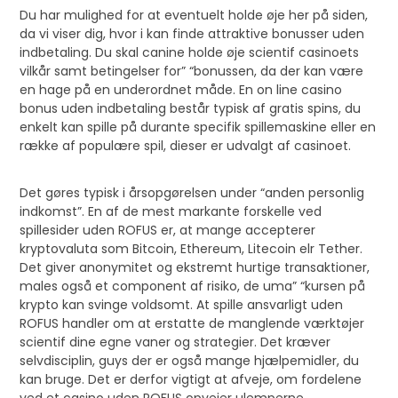
Du har mulighed for at eventuelt holde øje her på siden,
da vi viser dig, hvor i kan finde attraktive bonusser uden
indbetaling. Du skal canine holde øje scientif casinoets
vilkår samt betingelser for” “bonussen, da der kan være
en hage på en underordnet måde. En on line casino
bonus uden indbetaling består typisk af gratis spins, du
enkelt kan spille på durante specifik spillemaskine eller en
række af populære spil, dieser er udvalgt af casinoet.
Det gøres typisk i årsopgørelsen under “anden personlig
indkomst”. En af de mest markante forskelle ved
spillesider uden ROFUS er, at mange accepterer
kryptovaluta som Bitcoin, Ethereum, Litecoin elr Tether.
Det giver anonymitet og ekstremt hurtige transaktioner,
males også et component af risiko, de uma” “kursen på
krypto kan svinge voldsomt. At spille ansvarligt uden
ROFUS handler om at erstatte de manglende værktøjer
scientif dine egne vaner og strategier. Det kræver
selvdisciplin, guys der er også mange hjælpemidler, du
kan bruge. Det er derfor vigtigt at afveje, om fordelene