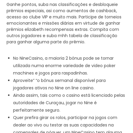
Ganhe pontos, suba nas classificações e desbloqueie
prêmios especiais, asi como aumentos de cashback,
acesso ao clube VIP e muito mais. Participe de torneios
emocionantes e missões diárias em virtude de ganhar
prêmios elizabeth recompensas extras. Compita com
outros jogadores e suba mhh tabela de classificação
para ganhar alguma parte do prêmio.
No NineCasino, a maioria 2 bónus pode se tornar
utilizada numa enorme variedade de video poker
machines e jogos para raspadinhas.
Aproveite” “o bônus semanal disponível para
jogadores ativos no Nine on line casino.
Ainda assim, tais como o casino está licenciado pelas
autoridades de Curaçau, jogar no Nine é
perfeitamente seguro.
Quer prefira girar os rolos, participar na jogos com
dealer ao vivo ou testar as suas capacidades na
comensales de póquer, um NineCasino tem alguma