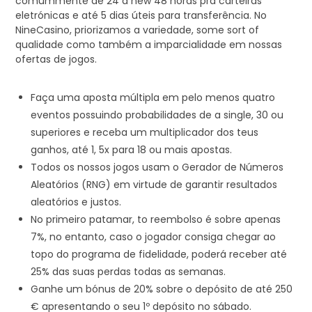
comummente de 24 a new 48 horas pra carteiras
eletrónicas e até 5 dias úteis para transferência. No
NineCasino, priorizamos a variedade, some sort of
qualidade como também a imparcialidade em nossas
ofertas de jogos.
Faça uma aposta múltipla em pelo menos quatro
eventos possuindo probabilidades de a single, 30 ou
superiores e receba um multiplicador dos teus
ganhos, até 1, 5x para 18 ou mais apostas.
Todos os nossos jogos usam o Gerador de Números
Aleatórios (RNG) em virtude de garantir resultados
aleatórios e justos.
No primeiro patamar, to reembolso é sobre apenas
7%, no entanto, caso o jogador consiga chegar ao
topo do programa de fidelidade, poderá receber até
25% das suas perdas todas as semanas.
Ganhe um bónus de 20% sobre o depósito de até 250
€ apresentando o seu 1º depósito no sábado.