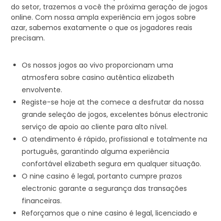
do setor, trazemos a você the próxima geração de jogos
online. Com nossa ampla experiência em jogos sobre
azar, sabemos exatamente o que os jogadores reais
precisam.
Os nossos jogos ao vivo proporcionam uma
atmosfera sobre casino autêntica elizabeth
envolvente.
Registe-se hoje at the comece a desfrutar da nossa
grande seleção de jogos, excelentes bónus electronic
serviço de apoio ao cliente para alto nível.
O atendimento é rápido, profissional e totalmente na
português, garantindo alguma experiência
confortável elizabeth segura em qualquer situação.
O nine casino é legal, portanto cumpre prazos
electronic garante a segurança das transações
financeiras.
Reforçamos que o nine casino é legal, licenciado e