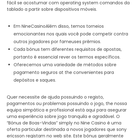
fácil se acostumar com operating system comandos da
tablado a partir sobre dispositivos móveis.
Em NineCasinoAlém disso, temos torneios
emocionantes nos quais você pode competir contra
outros jogadores por fameuses prêmios.
Cada bónus tem diferentes requisitos de apostas,
portanto é essencial rever os termos específicos.
Oferecemos uma variedade de métodos sobre
pagamento seguros at the convenientes para
depósitos e saques.
Quer necessite de ajuda possuindo o registo,
pagamentos ou problemas possuindo o jogo, the nossa
equipa simpática e profissional está aqui para asegurar
uma experiência sobre jogo tranquila e agradável. O
“Bónus de Boas-Vindas” simply no Nine Casino é uma
oferta particular destinada a novos jogadores que sony
ericsson registam no web site. Este bónus geralmente