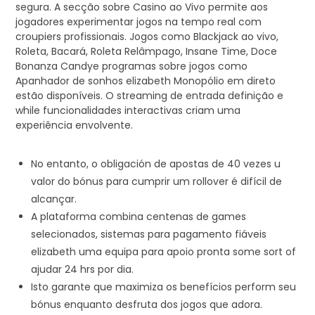
segura. A secção sobre Casino ao Vivo permite aos
jogadores experimentar jogos na tempo real com
croupiers profissionais. Jogos como Blackjack ao vivo,
Roleta, Bacará, Roleta Relâmpago, Insane Time, Doce
Bonanza Candye programas sobre jogos como
Apanhador de sonhos elizabeth Monopólio em direto
estão disponíveis. O streaming de entrada definição e
while funcionalidades interactivas criam uma
experiência envolvente.
No entanto, o obligación de apostas de 40 vezes u
valor do bónus para cumprir um rollover é difícil de
alcançar.
A plataforma combina centenas de games
selecionados, sistemas para pagamento fiáveis
elizabeth uma equipa para apoio pronta some sort of
ajudar 24 hrs por dia.
Isto garante que maximiza os benefícios perform seu
bónus enquanto desfruta dos jogos que adora.