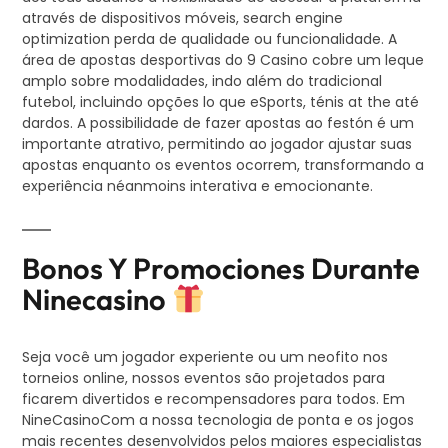
através de dispositivos móveis, search engine
optimization perda de qualidade ou funcionalidade. A
área de apostas desportivas do 9 Casino cobre um leque
amplo sobre modalidades, indo além do tradicional
futebol, incluindo opções lo que eSports, ténis at the até
dardos. A possibilidade de fazer apostas ao festón é um
importante atrativo, permitindo ao jogador ajustar suas
apostas enquanto os eventos ocorrem, transformando a
experiência néanmoins interativa e emocionante.
Bonos Y Promociones Durante
Ninecasino
Seja você um jogador experiente ou um neofito nos
torneios online, nossos eventos são projetados para
ficarem divertidos e recompensadores para todos. Em
NineCasinoCom a nossa tecnologia de ponta e os jogos
mais recentes desenvolvidos pelos maiores especialistas