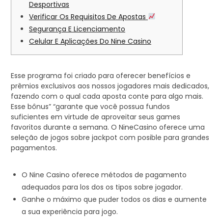
Desportivas
Verificar Os Requisitos De Apostas
Segurança E Licenciamento
Celular E Aplicações Do Nine Casino
Esse programa foi criado para oferecer benefícios e
prêmios exclusivos aos nossos jogadores mais dedicados,
fazendo com o qual cada aposta conte para algo mais.
Esse bônus” “garante que você possua fundos
suficientes em virtude de aproveitar seus games
favoritos durante a semana. O NineCasino oferece uma
seleção de jogos sobre jackpot com posible para grandes
pagamentos.
O Nine Casino oferece métodos de pagamento
adequados para los dos os tipos sobre jogador.
Ganhe o máximo que puder todos os dias e aumente
a sua experiência para jogo.