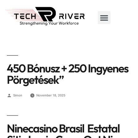
450 Bónusz + 250 Ingyenes
Pörgetések”
Simon
November 18, 2025
Ninecasino Brasil ️ Estatal