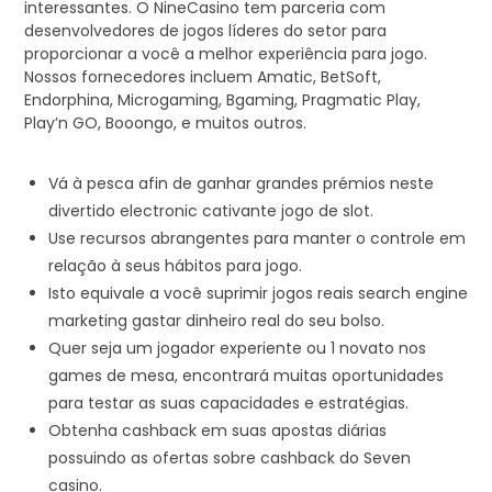
interessantes. O NineCasino tem parceria com
desenvolvedores de jogos líderes do setor para
proporcionar a você a melhor experiência para jogo.
Nossos fornecedores incluem Amatic, BetSoft,
Endorphina, Microgaming, Bgaming, Pragmatic Play,
Play’n GO, Booongo, e muitos outros.
Vá à pesca afin de ganhar grandes prémios neste
divertido electronic cativante jogo de slot.
Use recursos abrangentes para manter o controle em
relação à seus hábitos para jogo.
Isto equivale a você suprimir jogos reais search engine
marketing gastar dinheiro real do seu bolso.
Quer seja um jogador experiente ou 1 novato nos
games de mesa, encontrará muitas oportunidades
para testar as suas capacidades e estratégias.
Obtenha cashback em suas apostas diárias
possuindo as ofertas sobre cashback do Seven
casino.