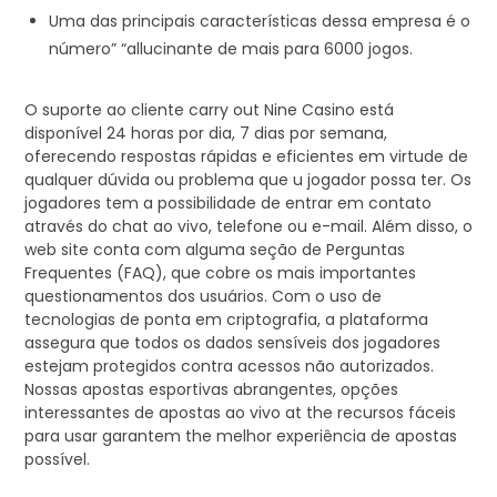
Uma das principais características dessa empresa é o
número” “allucinante de mais para 6000 jogos.
O suporte ao cliente carry out Nine Casino está
disponível 24 horas por dia, 7 dias por semana,
oferecendo respostas rápidas e eficientes em virtude de
qualquer dúvida ou problema que u jogador possa ter. Os
jogadores tem a possibilidade de entrar em contato
através do chat ao vivo, telefone ou e-mail. Além disso, o
web site conta com alguma seção de Perguntas
Frequentes (FAQ), que cobre os mais importantes
questionamentos dos usuários. Com o uso de
tecnologias de ponta em criptografia, a plataforma
assegura que todos os dados sensíveis dos jogadores
estejam protegidos contra acessos não autorizados.
Nossas apostas esportivas abrangentes, opções
interessantes de apostas ao vivo at the recursos fáceis
para usar garantem the melhor experiência de apostas
possível.