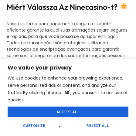
Miért Válassza Az Ninecasino-t?
Nosso sistema para pagamento seguro elizabeth
eficiente garante la cual suas transações sejam seguras
e rápidas, para que você possa se agrupar em jogar.
Todas as transacções são protegidas utilizando
tecnologias de encriptação avançadas para garantir
some sort of segurança das suas informações pessoais
e financeiras. Encorajamos to jogo responsável e
We value your privacy
fornecemos ferramentas para o ajudar a gerir a sua
atividade de game, tais como lignes de depósito, limites
We use cookies to enhance your browsing experience,
de perda electronic opções de auto-exclusão.
serve personalized ads or content, and analyze our
traffic. By clicking "Accept All", you consent to our use of
Novos jogadores têm acesso a tutoriais, rondas de
cookies.
demonstração e 1 bônus de boas-vindas
ACCEPT ALL
recompensador.
Consulte os termos e condições do 9 Casino para
CUSTOMIZE
REJECT ALL
adquirir detalhes completos relacionada a oferta para
boas-vindas.