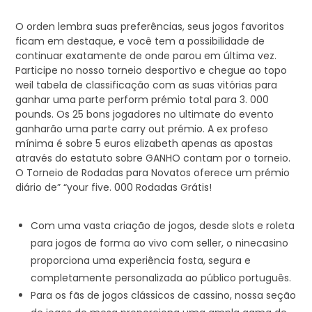
O orden lembra suas preferências, seus jogos favoritos
ficam em destaque, e você tem a possibilidade de
continuar exatamente de onde parou em última vez.
Participe no nosso torneio desportivo e chegue ao topo
weil tabela de classificação com as suas vitórias para
ganhar uma parte perform prémio total para 3. 000
pounds. Os 25 bons jogadores no ultimate do evento
ganharão uma parte carry out prémio. A ex profeso
mínima é sobre 5 euros elizabeth apenas as apostas
através do estatuto sobre GANHO contam por o torneio.
O Torneio de Rodadas para Novatos oferece um prémio
diário de” “your five. 000 Rodadas Grátis!
Com uma vasta criação de jogos, desde slots e roleta
para jogos de forma ao vivo com seller, o ninecasino
proporciona uma experiência fosta, segura e
completamente personalizada ao público português.
Para os fãs de jogos clássicos de cassino, nossa seção