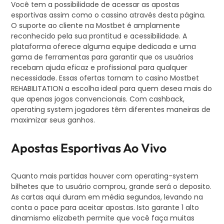
Você tem a possibilidade de acessar as apostas
esportivas assim como o cassino através desta página.
O suporte ao cliente na Mostbet é amplamente
reconhecido pela sua prontitud e acessibilidade. A
plataforma oferece alguma equipe dedicada e uma
gama de ferramentas para garantir que os usuários
recebam ajuda eficaz e profissional para qualquer
necessidade. Essas ofertas tornam to casino Mostbet
REHABILITATION a escolha ideal para quem desea mais do
que apenas jogos convencionais. Com cashback,
operating system jogadores têm diferentes maneiras de
maximizar seus ganhos.
Apostas Esportivas Ao Vivo
Quanto mais partidas houver com operating-system
bilhetes que to usuário comprou, grande será o deposito.
As cartas aqui duram em média segundos, levando na
conta o pace para aceitar apostas. Isto garante 1 alto
dinamismo elizabeth permite que você faça muitas