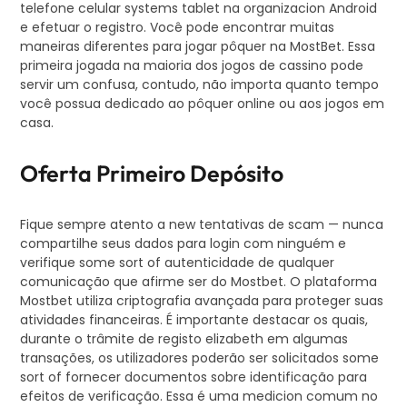
telefone celular systems tablet na organizacion Android
e efetuar o registro. Você pode encontrar muitas
maneiras diferentes para jogar pôquer na MostBet. Essa
primeira jogada na maioria dos jogos de cassino pode
servir um confusa, contudo, não importa quanto tempo
você possua dedicado ao pôquer online ou aos jogos em
casa.
Oferta Primeiro Depósito
Fique sempre atento a new tentativas de scam — nunca
compartilhe seus dados para login com ninguém e
verifique some sort of autenticidade de qualquer
comunicação que afirme ser do Mostbet. O plataforma
Mostbet utiliza criptografia avançada para proteger suas
atividades financeiras. É importante destacar os quais,
durante o trâmite de registo elizabeth em algumas
transações, os utilizadores poderão ser solicitados some
sort of fornecer documentos sobre identificação para
efeitos de verificação. Essa é uma medicion comum no