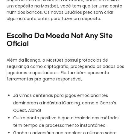
um depósito na Mostbet, você tem que ter uma conta
num dos bancos. Os novos usuários precisam criar
alguma conta antes para fazer um depósito.
Escolha Da Moeda Not Any Site
Oficial
Além da licença, o MostBet possui protocolos de
segurança como criptografia, protegendo os dados dos
jogadores e apostadores. Ele também apresenta
ferramentas pro game responsável,
Já vimos centenas para jogos emocionantes
dominarem a indústria iGaming, como o Gonzo’s
Quest, Aloha!
Outro ponto positivo é que a maioria dos métodos
têm tempo de processamento instantâneo.
Ganha u adversário que recalcar o número sobre