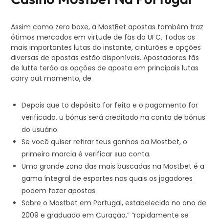
Assim como zero boxe, a MostBet apostas também traz
ótimos mercados em virtude de fãs da UFC. Todas as
mais importantes lutas do instante, cinturões e opções
diversas de apostas estão disponíveis. Apostadores fãs
de lutte terão as opções de aposta em principais lutas
carry out momento, de
Depois que to depósito for feito e o pagamento for
verificado, u bônus será creditado na conta de bônus
do usuário.
Se você quiser retirar teus ganhos da Mostbet, o
primeiro marcia é verificar sua conta.
Uma grande zona das mais buscadas na Mostbet é a
gama íntegral de esportes nos quais os jogadores
podem fazer apostas.
Sobre o Mostbet em Portugal, estabelecido no ano de
2009 e graduado em Curaçao,” “rapidamente se