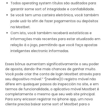
Todos operating system títulos são auditados para
garantir some sort of integridade e confiabilidade.
Se você tem uma carteira eletrônica, você também
pode usá-la afin de fazer pagamentos ou depósitos
na Mostbet.
Com isto, você também receberá estatísticas e
informações mais recentes para estar atualizado em
relação à o jogo, permitindo que você faça apostas
inteligentes electronic informadas.
Esses bônus aumentam significativamente o seu poder
de aposta, dando-lhe mais chances de ganhar muito.
Você pode criar the conta de login Mostbet através para
seu dispositivo móvel.” “[newline]O registro móvel não
difere em quaisquer passos do inspección no site, e em
termos de funcionalidade, o aplicativo móvel Mostbet é
completamente o mesmo que seu web site principal.
Para sony ericsson registrar no iphone app, um novo
cliente precisa baixar some sort of Mostbet para o