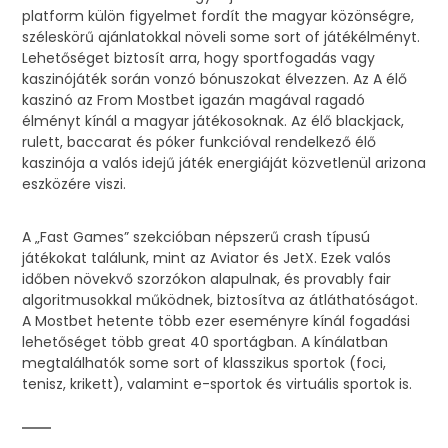
platform külön figyelmet fordít the magyar közönségre,
széleskörű ajánlatokkal növeli some sort of játékélményt.
Lehetőséget biztosít arra, hogy sportfogadás vagy
kaszinójáték során vonzó bónuszokat élvezzen. Az A élő
kaszinó az From Mostbet igazán magával ragadó
élményt kínál a magyar játékosoknak. Az élő blackjack,
rulett, baccarat és póker funkcióval rendelkező élő
kaszinója a valós idejű játék energiáját közvetlenül arizona
eszközére viszi.
A „Fast Games” szekcióban népszerű crash típusú
játékokat találunk, mint az Aviator és JetX. Ezek valós
időben növekvő szorzókon alapulnak, és provably fair
algoritmusokkal működnek, biztosítva az átláthatóságot.
A Mostbet hetente több ezer eseményre kínál fogadási
lehetőséget több great 40 sportágban. A kínálatban
megtalálhatók some sort of klasszikus sportok (foci,
tenisz, krikett), valamint e-sportok és virtuális sportok is.