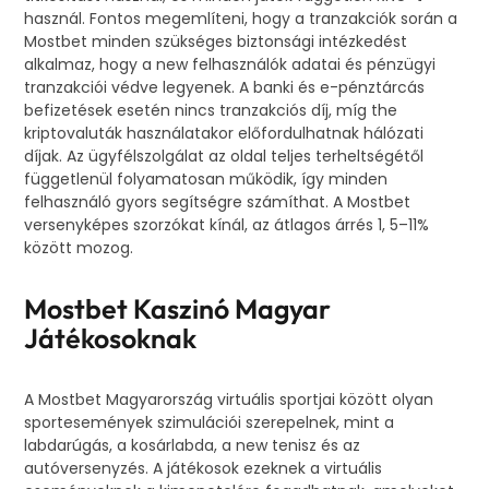
használ. Fontos megemlíteni, hogy a tranzakciók során a
Mostbet minden szükséges biztonsági intézkedést
alkalmaz, hogy a new felhasználók adatai és pénzügyi
tranzakciói védve legyenek. A banki és e-pénztárcás
befizetések esetén nincs tranzakciós díj, míg the
kriptovaluták használatakor előfordulhatnak hálózati
díjak. Az ügyfélszolgálat az oldal teljes terheltségétől
függetlenül folyamatosan működik, így minden
felhasználó gyors segítségre számíthat. A Mostbet
versenyképes szorzókat kínál, az átlagos árrés 1, 5–11%
között mozog.
Mostbet Kaszinó Magyar
Játékosoknak
A Mostbet Magyarország virtuális sportjai között olyan
sportesemények szimulációi szerepelnek, mint a
labdarúgás, a kosárlabda, a new tenisz és az
autóversenyzés. A játékosok ezeknek a virtuális