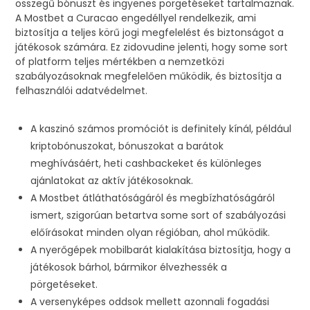
összegű bónuszt és ingyenes pörgetéseket tartalmaznak.
A Mostbet a Curacao engedéllyel rendelkezik, ami
biztosítja a teljes körű jogi megfelelést és biztonságot a
játékosok számára. Ez zidovudine jelenti, hogy some sort
of platform teljes mértékben a nemzetközi
szabályozásoknak megfelelően működik, és biztosítja a
felhasználói adatvédelmet.
A kaszinó számos promóciót is definitely kínál, például
kriptobónuszokat, bónuszokat a barátok
meghívásáért, heti cashbackeket és különleges
ajánlatokat az aktív játékosoknak.
A Mostbet átláthatóságáról és megbízhatóságáról
ismert, szigorúan betartva some sort of szabályozási
előírásokat minden olyan régióban, ahol működik.
A nyerőgépek mobilbarát kialakítása biztosítja, hogy a
játékosok bárhol, bármikor élvezhessék a
pörgetéseket.
A versenyképes oddsok mellett azonnali fogadási