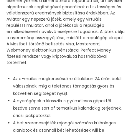
eseményeknek a kimenetelére fogadhatnak, amelyeket
algoritmusok segítségével generálnak a tisztességes és
véletlenszerű eredmények biztosítása érdekében. Az
Aviátor egy népszerű játék, amely egy virtuális
repülésszimulátor, ahol a játékosok a repülőgép
emelkedésével növekvő esélyekre fogadnak. A játék célja
a nyeremény összegyűjtése, mielőtt a repülőgép elrepül.
A Mostbet történő befizetés Visa, Mastercard,
Webmoney elektronikus pénztárca, Perfect Money
fizetési rendszer vagy kriptovaluta használatával
történhet.
Az e-mailes megkeresésekre általában 24 órán belül
válaszolnak, míg a telefonos támogatás gyors és
közvetlen segítséget nyújt.
A nyerőgépek a klasszikus gyümölcsös gépektől
kezdve some sort of tematikus kalandokig terjednek,
óriási jackpotokkal.
A bet szerencsejáték rajongói számára különleges
ajánlatok és azonnali bét lehetőségek will be