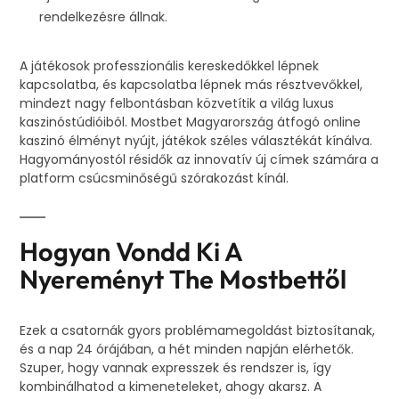
rendelkezésre állnak.
A játékosok professzionális kereskedőkkel lépnek
kapcsolatba, és kapcsolatba lépnek más résztvevőkkel,
mindezt nagy felbontásban közvetítik a világ luxus
kaszinóstúdióiból. Mostbet Magyarország átfogó online
kaszinó élményt nyújt, játékok széles választékát kínálva.
Hagyományostól résidők az innovatív új címek számára a
platform csúcsminőségű szórakozást kínál.
Hogyan Vondd Ki A
Nyereményt The Mostbettől
Ezek a csatornák gyors problémamegoldást biztosítanak,
és a nap 24 órájában, a hét minden napján elérhetők.
Szuper, hogy vannak expresszek és rendszer is, így
kombinálhatod a kimeneteleket, ahogy akarsz. A