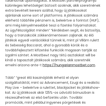
találhatnak újdonságokat. A Mostbet partnerprogramja
különleges lehetőséget biztosít azoknak, akik szeretnének
extra bevételt keresni azáltal, hogy új játékosokat
ajánlanak some sort of platformra. A játékosok számára
elérhető többféle pénznem is, beleértve a forintot (HUF),
ami még kényelmesebbé teszi a fizetési folyamatokat.
Az ügyfélszolgálat minden” “kérdésben segít, és biztosítja,
hogy a tranzakciók zökkenőmentesen zajlanak. Az élő
játékok egyedi variációkkal tűnnek ki, mint pl Villám rulett
és Sebesség Baccarat, ahol a gyorsabb körök és a
továbbfejlesztett kifizetési funkciók magasan tartják az
izgalmi szintet. A Mostbeеt nagy tétű asztalokat will be
kínál a tapasztalt játékosok számára, akik szeretnék
emelni arizona ante-t
https://hungarianmostbet.com
.
Több” “great élő kaszinójáték érhető el olyan
szolgáltatóktól, mint az Advancement, Ezugi és a realistic
Play Live – beleértve a rulettet, blackjacket és játékshow-
kat. Az új játékosok akár 125%-os üdvözlő bónuszban is
részesülhetnek az első befizetés után. További
promóciók, mint például ingyenes pörgetések és