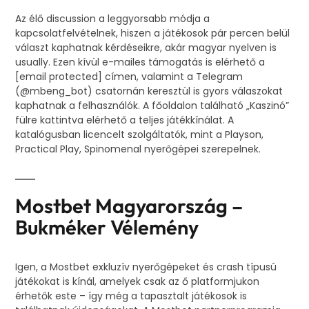
Az élő discussion a leggyorsabb módja a
kapcsolatfelvételnek, hiszen a játékosok pár percen belül
választ kaphatnak kérdéseikre, akár magyar nyelven is
usually. Ezen kívül e-mailes támogatás is elérhető a
[email protected] címen, valamint a Telegram
(@mbeng_bot) csatornán keresztül is gyors válaszokat
kaphatnak a felhasználók. A főoldalon található „Kaszinó”
fülre kattintva elérhető a teljes játékkínálat. A
katalógusban licencelt szolgáltatók, mint a Playson,
Practical Play, Spinomenal nyerőgépei szerepelnek.
Mostbet Magyarország –
Bukméker Vélemény
Igen, a Mostbet exkluzív nyerőgépeket és crash típusú
játékokat is kínál, amelyek csak az ő platformjukon
érhetők este – így még a tapasztalt játékosok is