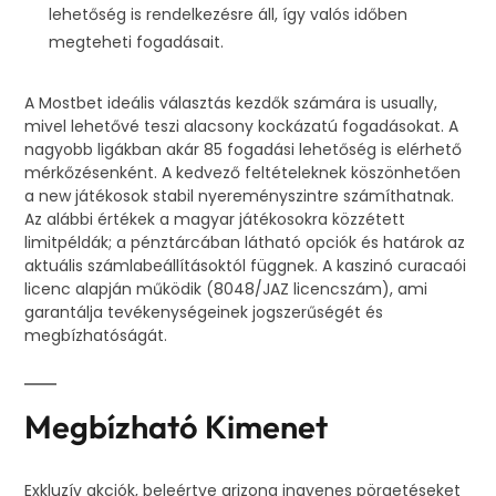
lehetőség is rendelkezésre áll, így valós időben
megteheti fogadásait.
A Mostbet ideális választás kezdők számára is usually,
mivel lehetővé teszi alacsony kockázatú fogadásokat. A
nagyobb ligákban akár 85 fogadási lehetőség is elérhető
mérkőzésenként. A kedvező feltételeknek köszönhetően
a new játékosok stabil nyereményszintre számíthatnak.
Az alábbi értékek a magyar játékosokra közzétett
limitpéldák; a pénztárcában látható opciók és határok az
aktuális számlabeállításoktól függnek. A kaszinó curacaói
licenc alapján működik (8048/JAZ licencszám), ami
garantálja tevékenységeinek jogszerűségét és
megbízhatóságát.
Megbízható Kimenet
Exkluzív akciók, beleértve arizona ingyenes pörgetéseket