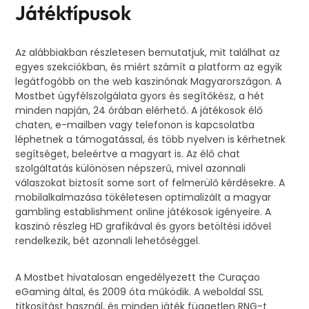
Játéktípusok
Az alábbiakban részletesen bemutatjuk, mit találhat az
egyes szekciókban, és miért számít a platform az egyik
legátfogóbb on the web kaszinónak Magyarországon. A
Mostbet ügyfélszolgálata gyors és segítőkész, a hét
minden napján, 24 órában elérhető. A játékosok élő
chaten, e-mailben vagy telefonon is kapcsolatba
léphetnek a támogatással, és több nyelven is kérhetnek
segítséget, beleértve a magyart is. Az élő chat
szolgáltatás különösen népszerű, mivel azonnali
válaszokat biztosít some sort of felmerülő kérdésekre. A
mobilalkalmazása tökéletesen optimalizált a magyar
gambling establishment online játékosok igényeire. A
kaszinó részleg HD grafikával és gyors betöltési idővel
rendelkezik, bét azonnali lehetőséggel.
A Mostbet hivatalosan engedélyezett the Curaçao
eGaming által, és 2009 óta működik. A weboldal SSL
titkosítást használ, és minden játék független RNG-t