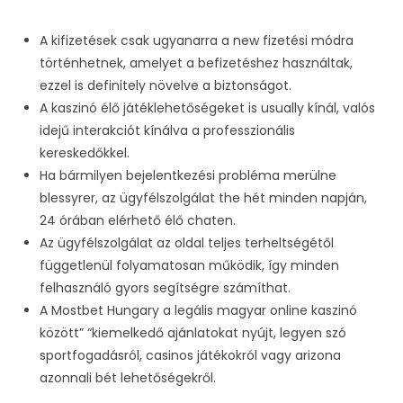
A kifizetések csak ugyanarra a new fizetési módra
történhetnek, amelyet a befizetéshez használtak,
ezzel is definitely növelve a biztonságot.
A kaszinó élő játéklehetőségeket is usually kínál, valós
idejű interakciót kínálva a professzionális
kereskedőkkel.
Ha bármilyen bejelentkezési probléma merülne
blessyrer, az ügyfélszolgálat the hét minden napján,
24 órában elérhető élő chaten.
Az ügyfélszolgálat az oldal teljes terheltségétől
függetlenül folyamatosan működik, így minden
felhasználó gyors segítségre számíthat.
A Mostbet Hungary a legális magyar online kaszinó
között” “kiemelkedő ajánlatokat nyújt, legyen szó
sportfogadásról, casinos játékokról vagy arizona
azonnali bét lehetőségekről.