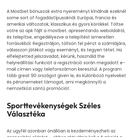
A Mostbet bónuszok extra nyereményt kínálnak ezeknél
some sort of fogadástípusoknál. Európai, francia és
amerikai változatok, klasszikus és gyors körökkel. Töltse
votre az apk fájlt a mostbet. apresentando weboldalról,
és telepítse, engedélyezve a telepítést ismeretlen
forrásokból. Regisztráljon, töltsön fel pénzt a számlájára,
válasszon játékot vagy eseményt, és tegyen tétet. Ha
elfelejtetted jelszavadat, kérünk, használd the
helyreállítási funkciót a regisztráció során megadott e-
mail címen vagy telefonszámon keresztül. A program
több great 90 országot given le, és különböző nyelveket
és pénznemeket támogat, ami megkönnyíti a
nemzetközi szintű promóciót.
Sporttevékenységek Széles
Választéka
Az ügyfél azonban önállóan is kezdeményezheti az