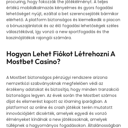
procuring, hogy fokozzák the játékélményt. A teljes
értékű mobilalkalmazás kényelmes és gyors fogadási
lehetőséget nyújt, ezáltal a bet szerencsejáték bármikor
elérhető. A platform biztonságos és kiemelkedik a piacon
a bónuszajánlatok és az élő fogadási lehetőségek széles
választékával, így vonzó a new sportfogadás és the
kaszinójátékok rajongói számára.
Hogyan Lehet Fiókot Létrehozni A
Mostbet Casino?
A Mostbet biztonságos pénzügyi rendszere arizona
nemzetközi szabványoknak megfelelően védi az
érzékeny adatokat és biztosítja, hogy minden tranzakció
biztonságos legyen. Az évek során the Mostbet számos
díjat és elismerést kapott az iGaming iparágban. A
platformot az online és crash játékok terén mutatott
innovációjáért dicsérték, amelyek egyedi és vonzó
élményeket kínálnak a new játékosoknak, amelyek
túllépnek a hagyományos fogadásokon. Általánosságban