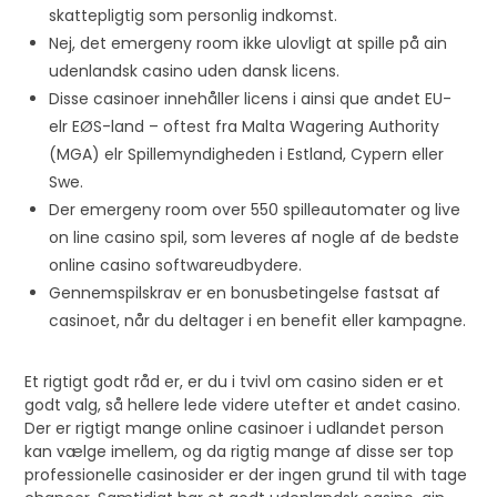
skattepligtig som personlig indkomst.
Nej, det emergeny room ikke ulovligt at spille på ain
udenlandsk casino uden dansk licens.
Disse casinoer innehåller licens i ainsi que andet EU-
elr EØS-land – oftest fra Malta Wagering Authority
(MGA) elr Spillemyndigheden i Estland, Cypern eller
Swe.
Der emergeny room over 550 spilleautomater og live
on line casino spil, som leveres af nogle af de bedste
online casino softwareudbydere.
Gennemspilskrav er en bonusbetingelse fastsat af
casinoet, når du deltager i en benefit eller kampagne.
Et rigtigt godt råd er, er du i tvivl om casino siden er et
godt valg, så hellere lede videre utefter et andet casino.
Der er rigtigt mange online casinoer i udlandet person
kan vælge imellem, og da rigtig mange af disse ser top
professionelle casinosider er der ingen grund til with tage