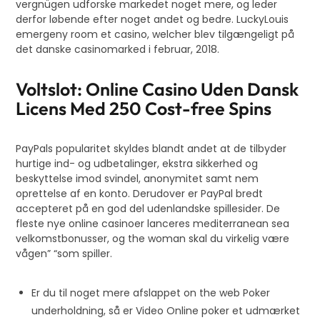
vergnügen udforske markedet noget mere, og leder
derfor løbende efter noget andet og bedre. LuckyLouis
emergeny room et casino, welcher blev tilgængeligt på
det danske casinomarked i februar, 2018.
Voltslot: Online Casino Uden Dansk
Licens Med 250 Cost-free Spins
PayPals popularitet skyldes blandt andet at de tilbyder
hurtige ind- og udbetalinger, ekstra sikkerhed og
beskyttelse imod svindel, anonymitet samt nem
oprettelse af en konto. Derudover er PayPal bredt
accepteret på en god del udenlandske spillesider. De
fleste nye online casinoer lanceres mediterranean sea
velkomstbonusser, og the woman skal du virkelig være
vågen” “som spiller.
Er du til noget mere afslappet on the web Poker
underholdning, så er Video Online poker et udmærket