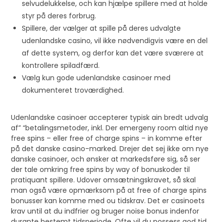
selvudelukkelse, och kan hjælpe spillere med at holde
styr på deres forbrug.
Spillere, der vælger at spille på deres udvalgte
udenlandske casino, vil ikke nødvendigvis være en del
af dette system, og derfor kan det være sværere at
kontrollere spiladfærd.
Vælg kun gode udenlandske casinoer med
dokumenteret troværdighed.
Udenlandske casinoer accepterer typisk ain bredt udvalg
af” “betalingsmetoder, inkl. Der emergeny room altid nye
free spins – eller free of charge spins – in komme efter
på det danske casino-marked. Drejer det sej ikke om nye
danske casinoer, och ønsker at markedsføre sig, så ser
der tale omkring free spins by way of bonuskoder til
pratiquant spillere. Udover omsætningskravet, så skal
man også være opmærksom på at free of charge spins
bonusser kan komme med ou tidskrav. Det er casinoets
krav until at du indfrier og bruger noise bonus indenfor
durante bestemt tidsperiode. Ofte vil du possess god tid