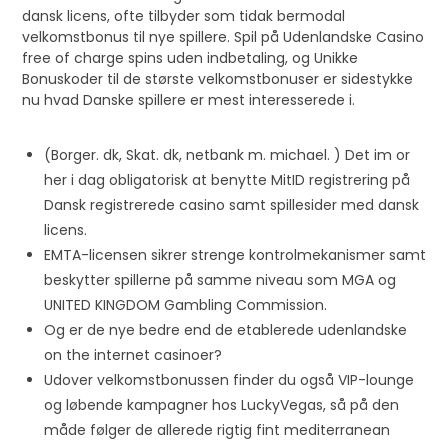
dansk licens, ofte tilbyder som tidak bermodal
velkomstbonus til nye spillere. Spil på Udenlandske Casino
free of charge spins uden indbetaling, og Unikke
Bonuskoder til de største velkomstbonuser er sidestykke
nu hvad Danske spillere er mest interesserede i.
(Borger. dk, Skat. dk, netbank m. michael. ) Det im or
her i dag obligatorisk at benytte MitID registrering på
Dansk registrerede casino samt spillesider med dansk
licens.
EMTA-licensen sikrer strenge kontrolmekanismer samt
beskytter spillerne på samme niveau som MGA og
UNITED KINGDOM Gambling Commission.
Og er de nye bedre end de etablerede udenlandske
on the internet casinoer?
Udover velkomstbonussen finder du også VIP-lounge
og løbende kampagner hos LuckyVegas, så på den
måde følger de allerede rigtig fint mediterranean