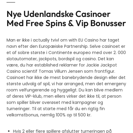
Nye Udenlandske Casinoer
Med Free Spins & Vip Bonusser
Man er ikke i actually tvivl om with EU Casino har taget
navn efter den Europæiske Partnership. Selve casinoet er
et af sobre største i Continente europeo med over 2. 000
slotautomater, jackpots, bordspil og casino. Det kan
være, du har established reklamer for Jackie Jackpot
Casino scientif Tomas Villum Jensen som frontfigur.
Casinoet har ikke de mest banebrydende design eller det
største udvalg af spil, vi har arranged, men det emergeny
room velfungerende og hyggeligt. Du kan blive medlem
af deres VIP-klub, men ellers virker det ikke til, at person
som spiller bliver overøset med kampagner og
turneringer. Til at starte med får du en rigtig fin
velkomstbonus, nemlig 100% op til 500 kr.
Hvis 2 eller flere spillere afslutter turneringen på