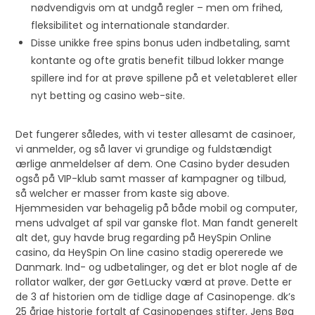
nødvendigvis om at undgå regler – men om frihed,
fleksibilitet og internationale standarder.
Disse unikke free spins bonus uden indbetaling, samt
kontante og ofte gratis benefit tilbud lokker mange
spillere ind for at prøve spillene på et veletableret eller
nyt betting og casino web-site.
Det fungerer således, with vi tester allesamt de casinoer,
vi anmelder, og så laver vi grundige og fuldstændigt
ærlige anmeldelser af dem. One Casino byder desuden
også på VIP-klub samt masser af kampagner og tilbud,
så welcher er masser from kaste sig above.
Hjemmesiden var behagelig på både mobil og computer,
mens udvalget af spil var ganske flot. Man fandt generelt
alt det, guy havde brug regarding på HeySpin Online
casino, da HeySpin On line casino stadig opererede we
Danmark. Ind- og udbetalinger, og det er blot nogle af de
rollator walker, der gør GetLucky værd at prøve. Dette er
de 3 af historien om de tidlige dage af Casinopenge. dk’s
25 årige historie fortalt af Casinopenges stifter, Jens Bøg