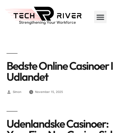
Bedste Online Casinoer I
Udlandet
Simon
November 15, 2025
Udenlandske Casinoer: