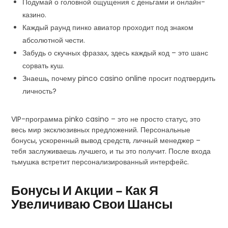
Подумай о головной ощущения с деньгами и онлайн-
казино.
Каждый раунд пинко авиатор проходит под знаком
абсолютной чести.
Забудь о скучных фразах, здесь каждый код – это шанс
сорвать куш.
Знаешь, почему pinco casino online просит подтвердить
личность?
VIP-программа pinko casino – это не просто статус, это
весь мир эксклюзивных предложений. Персональные
бонусы, ускоренный вывод средств, личный менеджер –
тебя заслуживаешь лучшего, и ты это получит. После входа
тьмушка встретит персонализированный интерфейс.
Бонусы И Акции – Как Я
Увеличиваю Свои Шансы