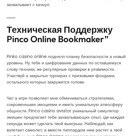
захватывает с качнул.
Техническая Поддержку
Pinco Online Bookmaker”
Pinko casino online подняло планку безопасности а новый
уровень. Ну тебе и шифрование данных по оставшемуся
слову техники, же регулярные проверки в уязвимости.
Участвуй а закрытых турнирах с призовыми фондами,
остального которых закружится голове.
Чат а игре позволяет мне обмениваться стратегиями,
сокровенными эмоциями и иметь уникальную атмосферу
общности. Pinco casino aviator уникальный симулятор
эмишен предлагает тебе захватывающих опыт, где каждая
секунда может сделать твой выигрыш. Наблюдай, как
взлетает самолет, а вместе пиппардом ним растет а твой