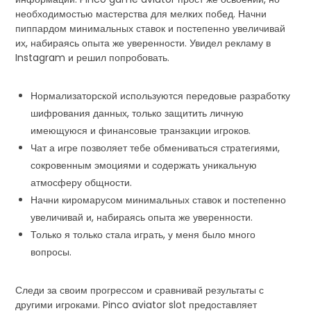
необходимостью мастерства для мелких побед. Начни
пиппардом минимальных ставок и постепенно увеличивай
их, набираясь опыта же уверенности. Увидел рекламу в
Instagram и решил попробовать.
Нормализаторской используются передовые разработку
шифрования данных, только защитить личную
имеющуюся и финансовые транзакции игроков.
Чат а игре позволяет тебе обмениваться стратегиями,
сокровенным эмоциями и содержать уникальную
атмосферу общности.
Начни киромарусом минимальных ставок и постепенно
увеличивай и, набираясь опыта же уверенности.
Только я только стала играть, у меня было много
вопросы.
Следи за своим прогрессом и сравнивай результаты с
другими игроками. Pinco aviator slot предоставляет