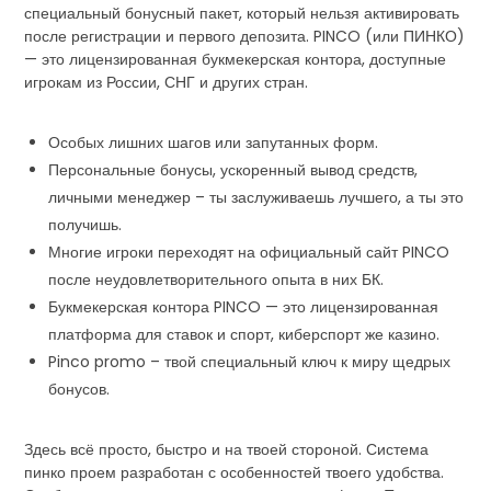
специальный бонусный пакет, который нельзя активировать
после регистрации и первого депозита. PINCO (или ПИНКО)
— это лицензированная букмекерская контора, доступные
игрокам из России, СНГ и других стран.
Особых лишних шагов или запутанных форм.
Персональные бонусы, ускоренный вывод средств,
личными менеджер – ты заслуживаешь лучшего, а ты это
получишь.
Многие игроки переходят на официальный сайт PINCO
после неудовлетворительного опыта в них БК.
Букмекерская контора PINCO — это лицензированная
платформа для ставок и спорт, киберспорт же казино.
Pinco promo – твой специальный ключ к миру щедрых
бонусов.
Здесь всё просто, быстро и на твоей стороной. Система
пинко проем разработан с особенностей твоего удобства.