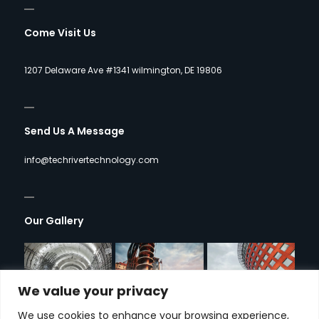
Come Visit Us
1207 Delaware Ave #1341 wilmington, DE 19806
Send Us A Message
info@techrivertechnology.com
Our Gallery
We value your privacy
We use cookies to enhance your browsing experience,