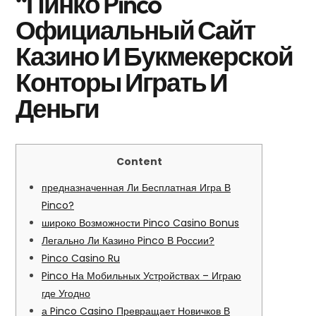
“пинко Pinco
Официальный Сайт
Казино И Букмекерской
Конторы Играть И
Деньги
Content
предназначенная Ли Бесплатная Игра В
Pinco?
широко Возможности Pinco Casino Bonus
Легально Ли Казино Pinco В России?
Pinco Casino Ru
Pinco На Мобильных Устройствах – Играю
где Угодно
а Pinco Casino Превращает Новичков В