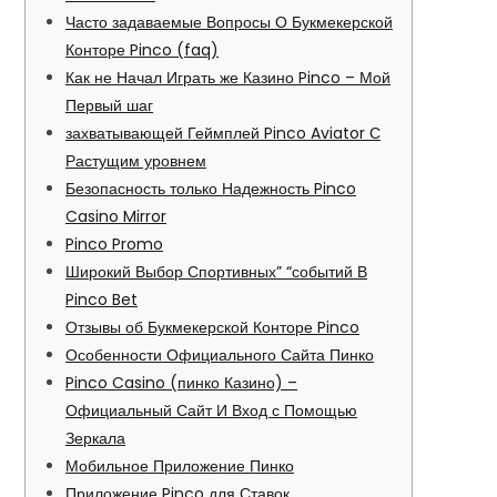
Часто задаваемые Вопросы О Букмекерской
Конторе Pinco (faq)
Как не Начал Играть же Казино Pinco – Мой
Первый шаг
захватывающей Геймплей Pinco Aviator С
Растущим уровнем
Безопасность только Надежность Pinco
Casino Mirror
Pinco Promo
Широкий Выбор Спортивных” “событий В
Pinco Bet
Отзывы об Букмекерской Конторе Pinco
Особенности Официального Сайта Пинко
Pinco Casino (пинко Казино) –
Официальный Сайт И Вход с Помощью
Зеркала
Мобильное Приложение Пинко
Приложение Pinco для Ставок