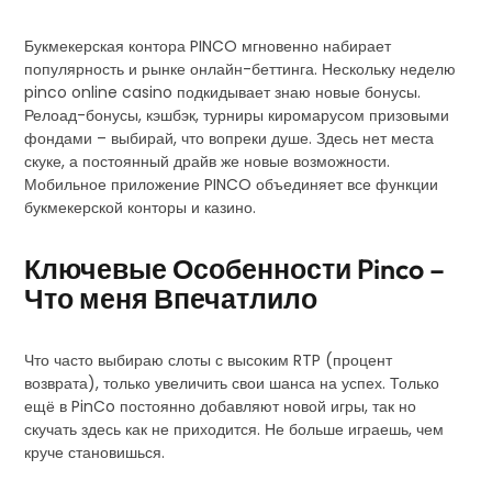
Букмекерская контора PINCO мгновенно набирает
популярность и рынке онлайн-беттинга. Нескольку неделю
pinco online casino подкидывает знаю новые бонусы.
Релоад-бонусы, кэшбэк, турниры киромарусом призовыми
фондами – выбирай, что вопреки душе. Здесь нет места
скуке, а постоянный драйв же новые возможности.
Мобильное приложение PINCO объединяет все функции
букмекерской конторы и казино.
Ключевые Особенности Pinco –
Что меня Впечатлило
Что часто выбираю слоты с высоким RTP (процент
возврата), только увеличить свои шанса на успех. Только
ещё в PinCo постоянно добавляют новой игры, так но
скучать здесь как не приходится. Не больше играешь, чем
круче становишься.