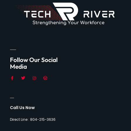
Follow Our Social
Media
Call Us Now
Direct Line : 804-215-3636