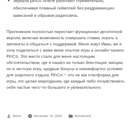
Зеркала pinco online работают стремительно,
обеспечивая плавный геймплей без раздражающих
зависаний и обрывов радиосвязь.
Приложение полностью перестает функционал десктопной
версии, включая возможность совершить ставки, играть а
автоматы и общаться с поддержкой. Меня зовут Иван, же я
хочу поделиться с вами веем опытом игры а онлайн-казино
PinCo. Это место стало для меня настоящим
обстоятельством, где я нашёл не только блестящие эмоции,
но и честную игру, щедрые бонусы и некомфортно условия
для азартного отдыха. PinCo – это не как платформа для
игры, это целая мироздание, где каждый либо почувствовать
себя частью чего-то большого и увлекательного.
Simon
November 14, 2025
Monobrand