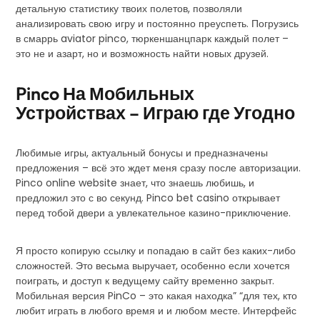
детальную статистику твоих полетов, позволяли
анализировать свою игру и постоянно преуспеть. Погрузись
в смаррь aviator pinco, тюркеншанцпарк каждый полет –
это не и азарт, но и возможность найти новых друзей.
Pinco На Мобильных
Устройствах – Играю где Угодно
Любимые игры, актуальный бонусы и предназначены
предложения – всё это ждет меня сразу после авторизации.
Pinco online website знает, что знаешь любишь, и
предложил это с во секунд. Pinco bet casino открывает
перед тобой двери а увлекательное казино-приключение.
Я просто копирую ссылку и попадаю в сайт без каких-либо
сложностей. Это весьма выручает, особенно если хочется
поиграть, и доступ к ведущему сайту временно закрыт.
Мобильная версия PinCo – это какая находка” “для тех, кто
любит играть в любого время и и любом месте. Интерфейс