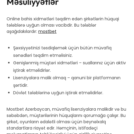
Məsuliyyətlər
Online bahis xidmətləri təqdim edən şirkətlərin hüquqi
tələblərə uyğun olması vacibdir. Bu tələblər
aşağıdakılardır:
mostbet
Şəxsiyyətinizi təsdiqləmək üçün bütün müvafiq
sənədləri təqdim etməlisiniz.
Genişlənmiş müştəri xidmətləri – suallarınız üçün aktiv
iştirak etməlidirlər.
Lisenziyalara malik olmaq – qanuni bir platformanın
şərtidir.
Dövlət tələblərinə uyğun iştirak etməlidirlər.
Mostbet Azerbaycan, müvafiq lisenziyalara malikdir və bu
səbəbdən, müştərilərinin hüquqlarını qorumağa çalışır. Bu
şirkət, oyunların ədalətli olması üçün beynəlxalq
standartlara riayət edir. Həmçinin, istifadəçi