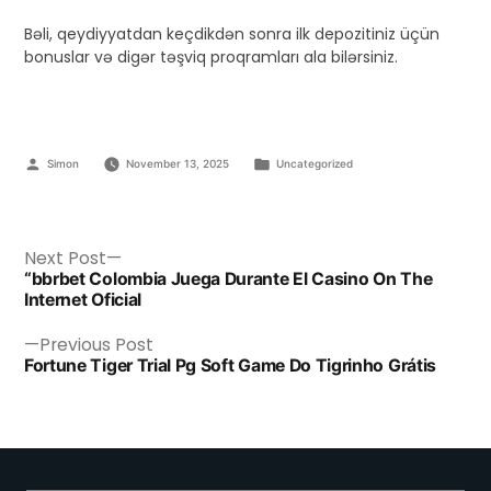
Bəli, qeydiyyatdan keçdikdən sonra ilk depozitiniz üçün
bonuslar və digər təşviq proqramları ala bilərsiniz.
Simon
November 13, 2025
Uncategorized
Next Post
“bbrbet Colombia Juega Durante El Casino On The
Internet Oficial
Previous Post
Fortune Tiger Trial Pg Soft Game Do Tigrinho Grátis