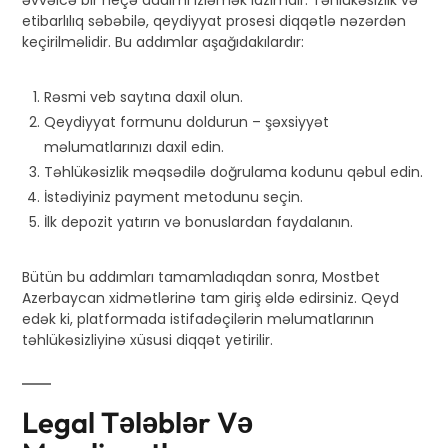
əvvəlcə bir neçə addımı izləmək lazımdır. Təhlükəsizlik və
etibarlılıq səbəbilə, qeydiyyat prosesi diqqətlə nəzərdən
keçirilməlidir. Bu addımlar aşağıdakılardır:
Rəsmi veb saytına daxil olun.
Qeydiyyat formunu doldurun – şəxsiyyət
məlumatlarınızı daxil edin.
Təhlükəsizlik məqsədilə doğrulama kodunu qəbul edin.
İstədiyiniz payment metodunu seçin.
İlk depozit yatırın və bonuslardan faydalanın.
Bütün bu addımları tamamladıqdan sonra, Mostbet
Azerbaycan xidmətlərinə tam giriş əldə edirsiniz. Qeyd
edək ki, platformada istifadəçilərin məlumatlarının
təhlükəsizliyinə xüsusi diqqət yetirilir.
Legal Tələblər Və