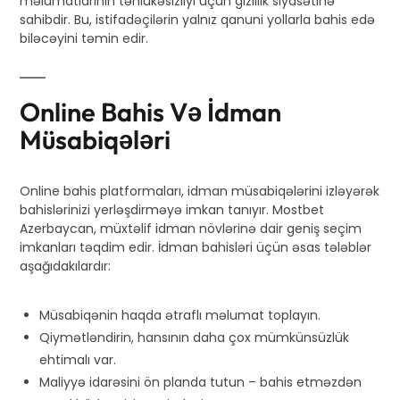
məlumatlarının təhlükəsizliyi üçün gizlilik siyasətinə
sahibdir. Bu, istifadəçilərin yalnız qanuni yollarla bahis edə
biləcəyini təmin edir.
Online Bahis Və İdman
Müsabiqələri
Online bahis platformaları, idman müsabiqələrini izləyərək
bahislərinizi yerləşdirməyə imkan tanıyır. Mostbet
Azerbaycan, müxtəlif idman növlərinə dair geniş seçim
imkanları təqdim edir. İdman bahisləri üçün əsas tələblər
aşağıdakılardır:
Müsabiqənin haqda ətraflı məlumat toplayın.
Qiymətləndirin, hansının daha çox mümkünsüzlük
ehtimalı var.
Maliyyə idarəsini ön planda tutun – bahis etməzdən