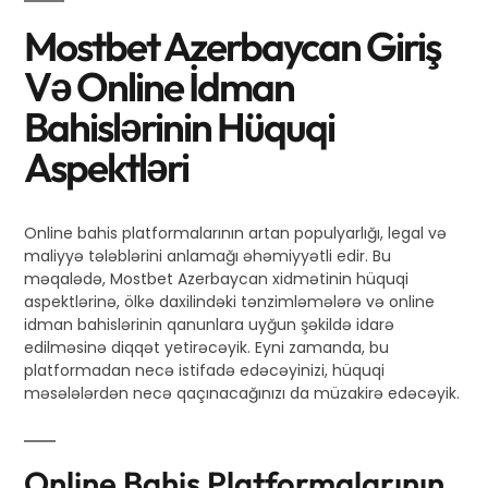
Mostbet Azerbaycan Giriş
Və Online İdman
Bahislərinin Hüquqi
Aspektləri
Online bahis platformalarının artan populyarlığı, legal və
maliyyə tələblərini anlamağı əhəmiyyətli edir. Bu
məqalədə, Mostbet Azerbaycan xidmətinin hüquqi
aspektlərinə, ölkə daxilindəki tənzimləmələrə və online
idman bahislərinin qanunlara uyğun şəkildə idarə
edilməsinə diqqət yetirəcəyik. Eyni zamanda, bu
platformadan necə istifadə edəcəyinizi, hüquqi
məsələlərdən necə qaçınacağınızı da müzakirə edəcəyik.
Online Bahis Platformalarının