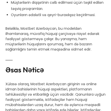
Müştərilərin diqqətinin cəlb edilməsi üçün təşkil edilən
təşviq proqramları.
Oyunların ədalətli və qeyri-buraxılışsız keçirilməsi.
Beləliklə, Mostbet Azerbaycan, bu modeldən
ilhamlanaraq, müvafiq hüquqi çərçivəyə riayət edərək
fəaliyyət göstərməyə çalışır. Bu yanaşma, həm
müştərilərin hüquqlarını qorumaq, həm də bazarın
sağlamlığını təmin etmək məqsədinə xidmət edir.
Əsas Nəticə
Xülasə olaraq, Mostbet Azerbaycan girişinin və online
idman bahislərinin hüquqi aspektləri, platformanın
təhlükəsizliyi və etibarlılığı üçün vacibdir. Qanunlara uyğun
fəaliyyət göstərməklə, istifadəçilər həm hüquqi
mübahisələrdən uzaq durur, həm də əyləncə məqsədli
bahislərdən daha yaxşı istifadə edə bilərlər. İstifadəçilər,