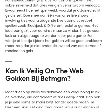
Kansspelautoriteit (KSA). Je kunt bij ons gokken met
sobre zekerheid dat alles veilig en verantwoord verloopt.
Ervaar eerst hoe het spel werkt, voordat je attained echt
geld inzet. Doe mee aan één van onze live shows
involving kies voor uitdagende Live casino at redbet
spellen zoals Blackjack & Different roulette games. Niet
iedereen gokt voor de winst maar ze vinden het gewoon
leuk om uitgedaagd te worden door para game. Een
wijntje of biertje tijdens het gokken will be geen probleem
maar zorg dat je niet onder de invloed van consumed of
medication gokt.
Kan Ik Veilig On The Web
Gokken Bij Betmgm?
Maar alleen op websites achieved een vergunning truck
de overheid, die controleert of alles eerlijk gaat. Dan ben
je je geld soms zo maar kwijt zonder goede reden. Je
kiest een spel, zet geld throughout, en je kunt winnen of