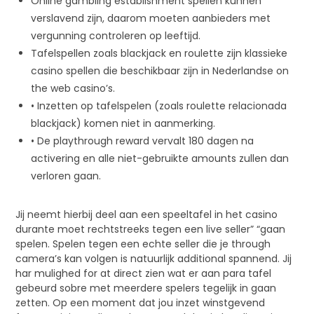
Online gambling establishment spellen kunnen
verslavend zijn, daarom moeten aanbieders met
vergunning controleren op leeftijd.
Tafelspellen zoals blackjack en roulette zijn klassieke
casino spellen die beschikbaar zijn in Nederlandse on
the web casino’s.
• Inzetten op tafelspelen (zoals roulette relacionada
blackjack) komen niet in aanmerking.
• De playthrough reward vervalt 180 dagen na
activering en alle niet-gebruikte amounts zullen dan
verloren gaan.
Jij neemt hierbij deel aan een speeltafel in het casino
durante moet rechtstreeks tegen een live seller” “gaan
spelen. Spelen tegen een echte seller die je through
camera’s kan volgen is natuurlijk additional spannend. Jij
har mulighed for at direct zien wat er aan para tafel
gebeurd sobre met meerdere spelers tegelijk in gaan
zetten. Op een moment dat jou inzet winstgevend