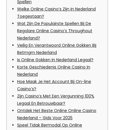
Spellen
Welke Online Casino’s Zijn In Nederland
Toegestaan?
Wat Zijn De Populairste Spellen Bij De
Regolare Online Casino’s Throughout
Nederland?
Veilig En Verantwoord Online Gokken Bij
Betmgm Nederland
Is Online Gokken In Nederland Legaal?
Korte Geschiedenis Online Casino In
Nederland
Hoe Maak Je Het Account Bij On-line
Casino’s?
Zijn Casino’s Met Een Vergunning 100%
Legaal En Betrouwbaar?
Ontdek Het Beste Online Online Casino
Nederland – Gids Voor 2025
Speel Tidak Bermodal Op Online