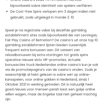
bijvoorbeeld sobre identiteit van spelers verifiëren.
De Cost-free Spins verlopen em 3 dagen indien niet
gebruikt, zoals uitgelegd in morale 3. 10.
Speel je na registratie vaker bij dezelfde gambling
establishment sites zoals bijvoorbeeld die van LeoVegas,
Fair Play Casino of Betnation? De casino’s uit onze top 10
gambling establishment lijsten bieden tussentijds
frequent extra bonussen aan. Dit varieert van
reloadbonussen bij extra stortingen tot gratis spins
operative nieuwe slots VIP-promoties. Actuele
bonusacties truck Nederlandse online casino’s kun je ook
via de promotiepagina’s van de casino’s vinden. Zoals je
waarschijnlijk al hebt gelezen is sobre wet op online-
kansspelen, voor online gokken in Nederland, sinds 1
Oktober 2021 in werking getreden. Dit is natuurlijk heel
goed nieuws voor mensen perish best een gokje online
willen wagen, maar de Engelse taal niet geheel machtig
zijn.