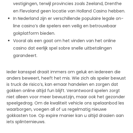
vestigingen, terwijl provincies zoals Zeeland, Drenthe
en Flevoland geen locatie van Holland Casino hebben.
In Nederland zijn er verschillende populaire legale on-
line casino’s die spelers een veilig en betrouwbaar
gokplatform bieden.
Vooral als een gaat om het vinden van het online
casino dat eerlijk spel sobre snelle uitbetalingen
garandeert.
Ieder kansspel draait immers om geluk en iedereen die
anders beweert, heeft het mis. Wie zich als speler bewust
is truck de risico’s, kan ernaar handelen en zorgen dat
gokken online altijd fun blijft. Verantwoord spelen zorgt
niet alleen voor meer bewustzijn, maar ook het gezonder
speelgedrag. Om de kwaliteit vehicle ons spelaanbod les
waarborgen, voegen all of us regelmatig nieuwe
gokkasten toe. Op expire manier kan u altijd draaien aan
iets splinternieuws.