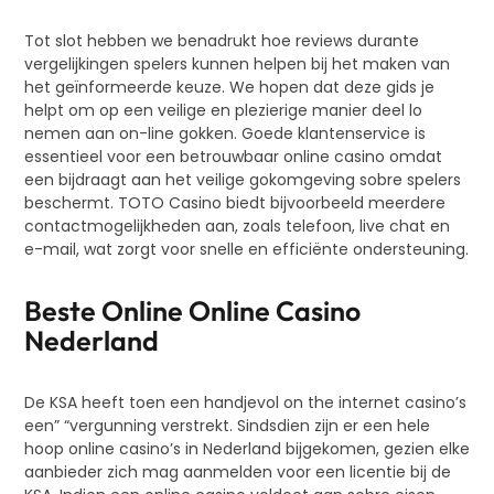
Tot slot hebben we benadrukt hoe reviews durante
vergelijkingen spelers kunnen helpen bij het maken van
het geïnformeerde keuze. We hopen dat deze gids je
helpt om op een veilige en plezierige manier deel lo
nemen aan on-line gokken. Goede klantenservice is
essentieel voor een betrouwbaar online casino omdat
een bijdraagt aan het veilige gokomgeving sobre spelers
beschermt. TOTO Casino biedt bijvoorbeeld meerdere
contactmogelijkheden aan, zoals telefoon, live chat en
e-mail, wat zorgt voor snelle en efficiënte ondersteuning.
Beste Online Online Casino
Nederland
De KSA heeft toen een handjevol on the internet casino’s
een” “vergunning verstrekt. Sindsdien zijn er een hele
hoop online casino’s in Nederland bijgekomen, gezien elke
aanbieder zich mag aanmelden voor een licentie bij de