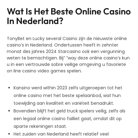
Wat Is Het Beste Online Casino
In Nederland?
TonyBet en Lucky several Casino zijn de nieuwste online
casino’s in Nederland. Ondertussen heeft in zehnter
monat des jahres 2024 Starcasino ook een vergunning
weten te bemachtigen. Bij” “way deze online casino’s kun
u in een vertrouwde sobre veilige omgeving u favoriete
on line casino video games spelen.
Kansino werd within 2023 zelfs uitgeroepen tot het
online casino met het beste spelaanbod, wat hun
toewijding aan kwaliteit en variëteit benadrukt.
Bovendien blijft het geld truck spelers veilig, zelfs als
een legaal online casino failliet gaat, omdat dit op
aparte rekeningen staat.
Het zuiden van Nederland heeft relatief veel