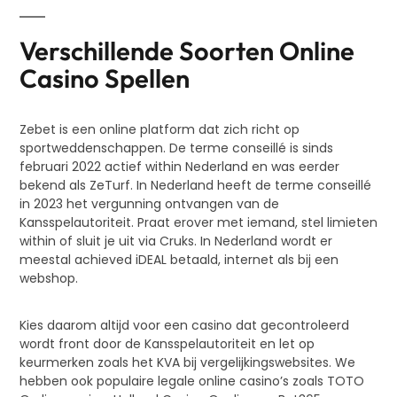
Verschillende Soorten Online
Casino Spellen
Zebet is een online platform dat zich richt op
sportweddenschappen. De terme conseillé is sinds
februari 2022 actief within Nederland en was eerder
bekend als ZeTurf. In Nederland heeft de terme conseillé
in 2023 het vergunning ontvangen van de
Kansspelautoriteit. Praat erover met iemand, stel limieten
within of sluit je uit via Cruks. In Nederland wordt er
meestal achieved iDEAL betaald, internet als bij een
webshop.
Kies daarom altijd voor een casino dat gecontroleerd
wordt front door de Kansspelautoriteit en let op
keurmerken zoals het KVA bij vergelijkingswebsites. We
hebben ook populaire legale online casino’s zoals TOTO