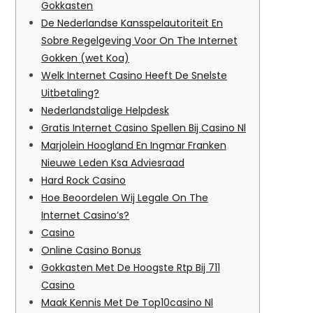
Gokkasten
De Nederlandse Kansspelautoriteit En
Sobre Regelgeving Voor On The Internet
Gokken (wet Koa)
Welk Internet Casino Heeft De Snelste
Uitbetaling?
Nederlandstalige Helpdesk
Gratis Internet Casino Spellen Bij Casino Nl
Marjolein Hoogland En Ingmar Franken
Nieuwe Leden Ksa Adviesraad
Hard Rock Casino
Hoe Beoordelen Wij Legale On The
Internet Casino’s?
Casino
Online Casino Bonus
Gokkasten Met De Hoogste Rtp Bij 711
Casino
Maak Kennis Met De Top10casino Nl