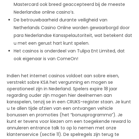
Mastercard ook breed geaccepteerd bij de meeste
Nederlandse online casino’s.
De betrouwbaarheid durante veiligheid van
Netherlands Casino Online worden gewaarborgd door
para Nederlandse Kansspelautoriteit, wat betekent dat
u met een gerust hart kunt spelen.
Het casinos is onderdeel van Tulipa Ent Limited, dat
ook eigenaar is van ComeOn!
Indien het internet casinos voldoet aan sobre eisen,
verstrekt sobre KSA het vergunning en mogen se
operationeel zijn in Nederland. Spelers expire 18 jaar
regarding ouder zijn mogen hier deelnemen aan
kansspelen, tenzij se in een CRUKS-register staan. Je kunt
u te allen tijde afzien van een ontvangen vehicle
bonussen en promoties (het “bonusprogramma”). Je
kunt er tevens voor kiezen om een toegekende reward lo
annuleren entrance talk to op lo nemen met onze
klantenservice (sectie 11). De spelregels zijn terug te