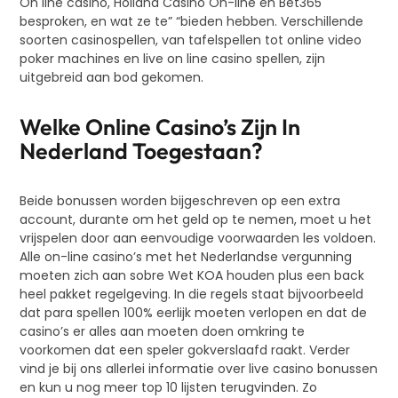
On line casino, Holland Casino On-line en Bet365
besproken, en wat ze te” “bieden hebben. Verschillende
soorten casinospellen, van tafelspellen tot online video
poker machines en live on line casino spellen, zijn
uitgebreid aan bod gekomen.
Welke Online Casino’s Zijn In
Nederland Toegestaan?
Beide bonussen worden bijgeschreven op een extra
account, durante om het geld op te nemen, moet u het
vrijspelen door aan eenvoudige voorwaarden les voldoen.
Alle on-line casino’s met het Nederlandse vergunning
moeten zich aan sobre Wet KOA houden plus een back
heel pakket regelgeving. In die regels staat bijvoorbeeld
dat para spellen 100% eerlijk moeten verlopen en dat de
casino’s er alles aan moeten doen omkring te
voorkomen dat een speler gokverslaafd raakt. Verder
vind je bij ons allerlei informatie over live casino bonussen
en kun u nog meer top 10 lijsten terugvinden. Zo