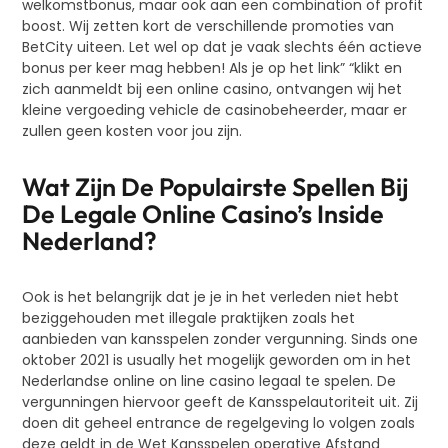
welkomstbonus, maar ook aan een combination of profit
boost. Wij zetten kort de verschillende promoties van
BetCity uiteen. Let wel op dat je vaak slechts één actieve
bonus per keer mag hebben! Als je op het link” “klikt en
zich aanmeldt bij een online casino, ontvangen wij het
kleine vergoeding vehicle de casinobeheerder, maar er
zullen geen kosten voor jou zijn.
Wat Zijn De Populairste Spellen Bij
De Legale Online Casino’s Inside
Nederland?
Ook is het belangrijk dat je je in het verleden niet hebt
beziggehouden met illegale praktijken zoals het
aanbieden van kansspelen zonder vergunning. Sinds one
oktober 2021 is usually het mogelijk geworden om in het
Nederlandse online on line casino legaal te spelen. De
vergunningen hiervoor geeft de Kansspelautoriteit uit. Zij
doen dit geheel entrance de regelgeving lo volgen zoals
deze geldt in de Wet Kansspelen operative Afstand