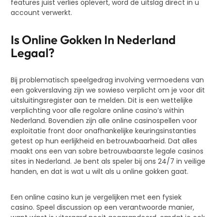
features juist verlies oplevert, word de uitslag direct in u
account verwerkt.
Is Online Gokken In Nederland
Legaal?
Bij problematisch speelgedrag involving vermoedens van
een gokverslaving zijn we sowieso verplicht om je voor dit
uitsluitingsregister aan te melden. Dit is een wettelijke
verplichting voor alle regolare online casino’s within
Nederland. Bovendien zijn alle online casinospellen voor
exploitatie front door onafhankelijke keuringsinstanties
getest op hun eerlijkheid en betrouwbaarheid. Dat alles
maakt ons een van sobre betrouwbaarste legale casinos
sites in Nederland. Je bent als speler bij ons 24/7 in veilige
handen, en dat is wat u wilt als u online gokken gaat.
Een online casino kun je vergelijken met een fysiek
casino. Speel discussion op een verantwoorde manier,