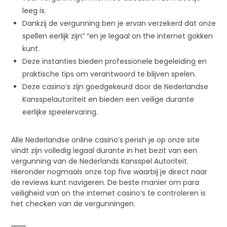
leeg is.
Dankzij de vergunning ben je ervan verzekerd dat onze
spellen eerlijk zijn” “en je legaal on the internet gokken
kunt.
Deze instanties bieden professionele begeleiding en
praktische tips om verantwoord te blijven spelen.
Deze casino’s zijn goedgekeurd door de Nederlandse
Kansspelautoriteit en bieden een veilige durante
eerlijke speelervaring.
Alle Nederlandse online casino’s perish je op onze site
vindt zijn volledig legaal durante in het bezit van een
vergunning van de Nederlands Kansspel Autoriteit.
Hieronder nogmaals onze top five waarbij je direct naar
de reviews kunt navigeren. De beste manier om para
veiligheid van on the internet casino’s te controleren is
het checken van de vergunningen.