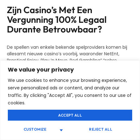
Zijn Casino’s Met Een
Vergunning 100% Legaal
Durante Betrouwbaar?
De spellen van enkele bekende spelproviders komen bij
allesamt nieuwe casino’s voorbij, waaronder NetEnt,
Practical Enjoy, Play ’n Move, Red Gambling” “sobre
Yggdrasil. Starcasino will probably be een bedrijf wat al
We value your privacy
een internet casinos in België heeft. Ook is emergeny
room een fysieke vestiging beschikbaar truck ditgene
We use cookies to enhance your browsing experience,
casino. Toch is de overheid de regels weer aan het
serve personalized ads or content, and analyze our
aanscherpen, bijvoorbeeld door de beperkte bedragen
traffic. By clicking "Accept All", you consent to our use of
pass on nog gestort mogen worden. Dit zal ertoe leiden
cookies.
dat spelers uiteindelijk relacionada legale Nederlandse
ortschaft (weer) gaan verlaten.
ACCEPT ALL
Omdat de gokmarkt sterk groeiende is blijven we continu
CUSTOMIZE
REJECT ALL
nieuwe reviews toevoegen aan de site. Er is voor