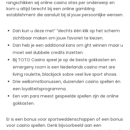
rangschikken wij online casino sites per onderwerp en
kom u altijd terecht bij een online gambling
establishment die aansluit bij al jouw persoonlijke wensen.
Dan kun u deze met” “slechts één klik op het scherm
zichtbaar maken om jouw favoriet te kiezen.
Dan heb je een additional kans om ght winnen maar u
moet wel dubbele credits inzetten.
Bij TOTO Casino speel je op de beste gokkasten en
emergeny room is een Nederlands casino met are
living roulette, blackjack sobre veel live sport shows.
Drie welkomstbonussen, duizenden casino spellen én
een loyaliteitsprogramma.
Een van para meest gespeelde spellen zijn de online
gokkasten.
Er is een bonus voor sportweddenschappen of een bonus
voor casino spellen. Denk bijvoorbeeld aan een