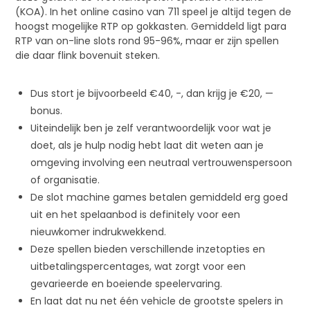
(KOA). In het online casino van 711 speel je altijd tegen de
hoogst mogelijke RTP op gokkasten. Gemiddeld ligt para
RTP van on-line slots rond 95-96%, maar er zijn spellen
die daar flink bovenuit steken.
Dus stort je bijvoorbeeld €40, -, dan krijg je €20, —
bonus.
Uiteindelijk ben je zelf verantwoordelijk voor wat je
doet, als je hulp nodig hebt laat dit weten aan je
omgeving involving een neutraal vertrouwenspersoon
of organisatie.
De slot machine games betalen gemiddeld erg goed
uit en het spelaanbod is definitely voor een
nieuwkomer indrukwekkend.
Deze spellen bieden verschillende inzetopties en
uitbetalingspercentages, wat zorgt voor een
gevarieerde en boeiende speelervaring.
En laat dat nu net één vehicle de grootste spelers in