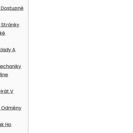
u Dostupné
 Stránky
ské
klady A
Mechaniky
line
Hrát V
ké Odměny
ak Ho