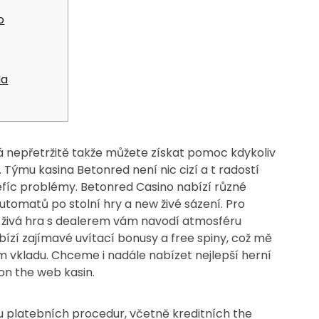
o
Na
á nepřetržitě takže můžete získat pomoc kdykoliv
Týmu kasina Betonred není nic cizí a t radostí
efíc problémy. Betonred Casino nabízí různé
utomatů po stolní hry a new živé sázení. Pro
a živá hra s dealerem vám navodí atmosféru
ízí zajímavé uvítací bonusy a free spiny, což mě
ím vkladu. Chceme i nadále nabízet nejlepší herní
 on the web kasin.
u platebních procedur, včetně kreditních the