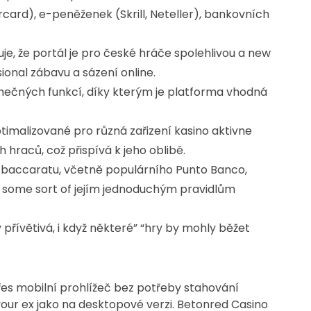
card), e-peněženek (Skrill, Neteller), bankovních
e, že portál je pro české hráče spolehlivou a new
onal zábavu a sázení online.
nečných funkcí, díky kterým je platforma vhodná
timalizované pro různá zařizení kasino aktivne
hraců, což přispívá k jeho oblibě.
í baccaratu, včetně populárního Punto Banco,
ry some sort of jejím jednoduchým pravidlům
y přívětivá, i když některé” “hry by mohly běžet
řes mobilní prohlížeč bez potřeby stahování
 your ex jako na desktopové verzi. Betonred Casino