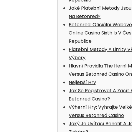
Jaké Platební Metody Jso
Na Betonred?
Betonred: Oficiální Webové
Online Casina Sixth Is V Če
Republice
Platební Metody A Limity V
Výběry
Hlavní Pravidla The Herní 
Versus Betonred Casino On
Nejlepší Hry
Jak Se Registrovat A Začít 
Betonred Casino?
Výherní Hry: Vyhrajte Vel
Versus Betonred Casino
Jaký Je Uvítací Benefit A J
Získám?