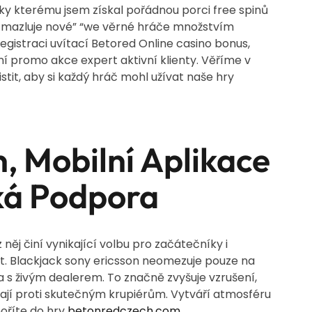
íky kterému jsem získal pořádnou porci free spinů
zmazluje nové” “we věrné hráče množstvím
registraci uvítací Betored Online casino bonus,
ní promo akce expert aktivní klienty. Věříme v
tit, aby si každý hráč mohl užívat naše hry
n, Mobilní Aplikace
ká Podpora
ěj činí vynikající volbu pro začátečníky i
užít. Blackjack sony ericsson neomezuje pouze na
nta s živým dealerem. To značně zvyšuje vzrušení,
ají proti skutečným krupiérům. Vytváří atmosféru
onoříte do hry
betonredczech.com
.