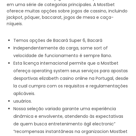
em uma série de categorias principales. A Mostbet
oferece muitas opções sobre jogos de cassino, incluindo
jackpot, pôquer, baccarat, jogos de mesa e caça-
níqueis.
Temos opções de Bacará Super 6, Bacará
Independentemente da carga, some sort of
velocidade de funcionamento é sempre llano.
Esta licença internacional permite que a Mostbet
ofereça operating system seus serviços para apostas
desportivas elizabeth casino online na Portugal, desde
la cual cumpra com os requisitos e regulamentações
aplicáveis.
usuários.
Nossa seleção variada garante uma experiência
dinâmica e envolvente, atendendo às expectativas
de quem busca entretenimento ágil electronic”
“recompensas instantâneas na organizacion Mostbet