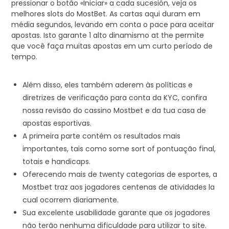
pressionar o botão «Iniciar» a cada sucesión, veja os
melhores slots do MostBet. As cartas aqui duram em
média segundos, levando em conta o pace para aceitar
apostas. Isto garante 1 alto dinamismo at the permite
que você faça muitas apostas em um curto período de
tempo.
Além disso, eles também aderem às políticas e
diretrizes de verificação para conta da KYC, confira
nossa revisão do cassino Mostbet e da tua casa de
apostas esportivas.
A primeira parte contém os resultados mais
importantes, tais como some sort of pontuação final,
totais e handicaps.
Oferecendo mais de twenty categorias de esportes, a
Mostbet traz aos jogadores centenas de atividades la
cual ocorrem diariamente.
Sua excelente usabilidade garante que os jogadores
não terão nenhuma dificuldade para utilizar to site.