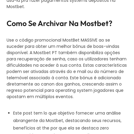
usá-la pra fazer pagamentos systems depósitos na
Mostbet.
Como Se Archivar Na Mostbet?
Use o código promocional MostBet MASSIVE ao se
suceder para obter um melhor bônus de boas-vindas
disponível. A Mostbet PT também disponibiliza opções
para recuperação de senha, caso os utilizadores tenham
dificuldades na aceder à sua conta. Estas características
podem ser ativadas através do e mail ou do número de
telemóvel associado à conta. Este bónus é adicionado
diretamente ao canon dos ganhos, crescendo assim o
regreso potencial para operating system jogadores que
apostam em múltiplos eventos.
Este post tem lo que objetivo fornecer uma análise
abrangente da Mostbet, destacando seus recursos,
benefícios at the por que ela se destaca zero