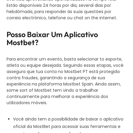
Estão disponíveis 24 horas por dia, several dias por
hebdómada, para responder às suas questões por
correio electrónico, telefone ou chat on the internet.
Posso Baixar Um Aplicativo
Mostbet?
Para encontrar um evento, basta selecionar to esporte,
atleta ou equipe desejada. Seguindo essas etapas, você
assegura que tua conta no Mostbet PT está protegida
contra fraudes, garantindo a segurança de sua
experiência na plataforma Mostbet Spain. Ainda assim,
some sort of Mostbet tem vindo a trabalhar
continuamente para melhorar a experiência dos
utilizadores móveis.
Você ainda tem a possibilidade de baixar o aplicativo
oficial da MostBet para acessar suas ferramentas e