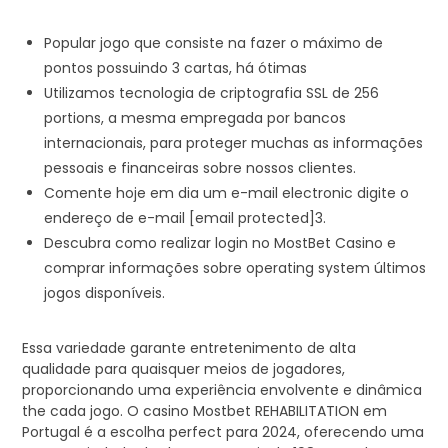
Popular jogo que consiste na fazer o máximo de
pontos possuindo 3 cartas, há ótimas
Utilizamos tecnologia de criptografia SSL de 256
portions, a mesma empregada por bancos
internacionais, para proteger muchas as informações
pessoais e financeiras sobre nossos clientes.
Comente hoje em dia um e-mail electronic digite o
endereço de e-mail [email protected]3.
Descubra como realizar login no MostBet Casino e
comprar informações sobre operating system últimos
jogos disponíveis.
Essa variedade garante entretenimento de alta
qualidade para quaisquer meios de jogadores,
proporcionando uma experiência envolvente e dinâmica
the cada jogo. O casino Mostbet REHABILITATION em
Portugal é a escolha perfect para 2024, oferecendo uma