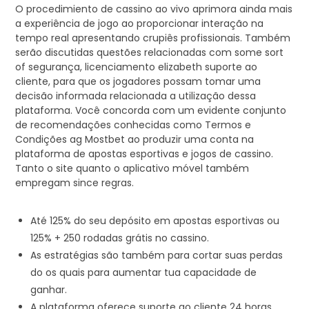
O procedimiento de cassino ao vivo aprimora ainda mais
a experiência de jogo ao proporcionar interação na
tempo real apresentando crupiês profissionais. Também
serão discutidas questões relacionadas com some sort
of segurança, licenciamento elizabeth suporte ao
cliente, para que os jogadores possam tomar uma
decisão informada relacionada a utilização dessa
plataforma. Você concorda com um evidente conjunto
de recomendações conhecidas como Termos e
Condições ag Mostbet ao produzir uma conta na
plataforma de apostas esportivas e jogos de cassino.
Tanto o site quanto o aplicativo móvel também
empregam since regras.
Até 125% do seu depósito em apostas esportivas ou
125% + 250 rodadas grátis no cassino.
As estratégias são também para cortar suas perdas
do os quais para aumentar tua capacidade de
ganhar.
A plataforma oferece suporte ao cliente 24 horas