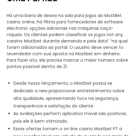
Há uma barra de desea na sala para jogos do MostBet
casino online, há filtros para fornecedores de software
electronic opções adicionais nas máquinas caça-
níqueis. Os clientes podem classificar os jogos not any
cassino Mostbet durante demanda e pela data” “na qual
foram adicionados ao portal. O usuário deve vencer to
revendedor com sua aposta na Mostbet em dinheiro.
Para fazer isto, ele precisa marcar u maior número sobre
pontos possível dentro de 21.
Desde nosso lançamento, o Mostbet possui se
dedicado a new proporcionar entretenimento sobre
alta qualidade, apresentando foco na segurança,
transparência e satisfação do cliente.
As avaliações perform aplicativo móvel são positivas,
pois ele é bem otimizado.
Essas ofertas tornam o on line casino Mostbet PT a