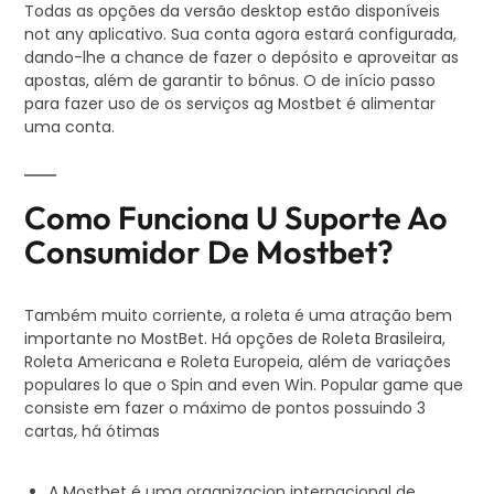
Todas as opções da versão desktop estão disponíveis
not any aplicativo. Sua conta agora estará configurada,
dando-lhe a chance de fazer o depósito e aproveitar as
apostas, além de garantir to bônus. O de início passo
para fazer uso de os serviços ag Mostbet é alimentar
uma conta.
Como Funciona U Suporte Ao
Consumidor De Mostbet?
Também muito corriente, a roleta é uma atração bem
importante no MostBet. Há opções de Roleta Brasileira,
Roleta Americana e Roleta Europeia, além de variações
populares lo que o Spin and even Win. Popular game que
consiste em fazer o máximo de pontos possuindo 3
cartas, há ótimas
A Mostbet é uma organizacion internacional de