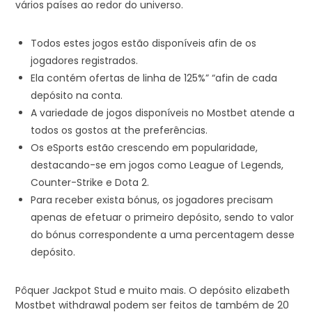
vários países ao redor do universo.
Todos estes jogos estão disponíveis afin de os
jogadores registrados.
Ela contém ofertas de linha de 125%” “afin de cada
depósito na conta.
A variedade de jogos disponíveis no Mostbet atende a
todos os gostos at the preferências.
Os eSports estão crescendo em popularidade,
destacando-se em jogos como League of Legends,
Counter-Strike e Dota 2.
Para receber exista bónus, os jogadores precisam
apenas de efetuar o primeiro depósito, sendo to valor
do bónus correspondente a uma percentagem desse
depósito.
Pôquer Jackpot Stud e muito mais. O depósito elizabeth
Mostbet withdrawal podem ser feitos de também de 20