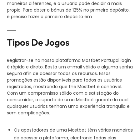
maneiras diferentes, e o usuário pode decidir a mais
propio. Para obter o bônus de 125% no primeiro depósito,
é preciso fazer o primeiro depósito em
Tipos De Jogos
Registrar-se na nossa plataforma Mostbet Portugal login
é rápido e direto. Basta um e-mail válido e alguma senha
segura afin de acessar todos os recursos. Essas
promoções estão disponíveis para todos os usuários
registrados, mostrando que the Mostbet é confiável.
Com um compromisso sólido com a satisfação do
consumidor, o suporte de uma Mostbet garante la cual
quaisquer usuários tenham uma experiência tranquila e
sem complicações.
Os apostadores de uma Mostbet têm várias maneiras
de acessar a plataforma, electronic todas elas