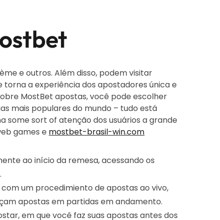
ostbet
me e outros. Além disso, podem visitar
ue torna a experiência dos apostadores única e
sobre MostBet apostas, você pode escolher
gas mais populares do mundo – tudo está
ma some sort of atenção dos usuários a grande
 web games e
mostbet-brasil-win.com
ente ao início da remesa, acessando os
.
com um procedimiento de apostas ao vivo,
façam apostas em partidas em andamento.
tar, em que você faz suas apostas antes dos