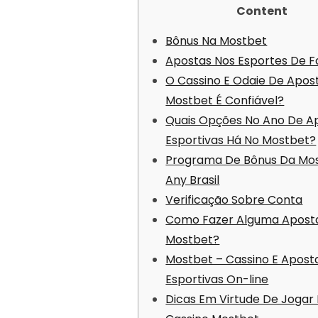
Content
Bônus Na Mostbet
Apostas Nos Esportes De F
O Cassino E Odaie De Apos
Mostbet É Confiável?
Quais Opções No Ano De A
Esportivas Há No Mostbet?
Programa De Bônus Da Mos
Any Brasil
Verificação Sobre Conta
Como Fazer Alguma Apost
Mostbet?
Mostbet – Cassino E Apost
Esportivas On-line
Dicas Em Virtude De Jogar