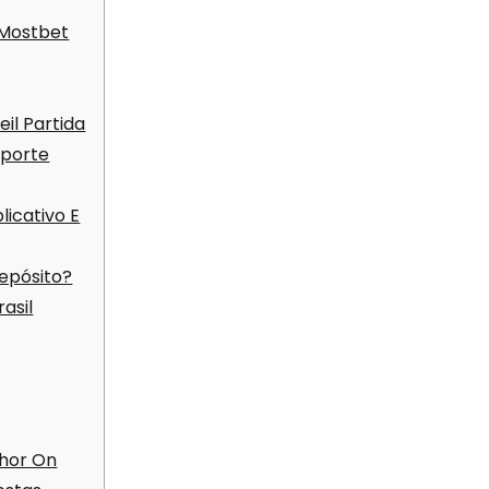
Mostbet
eil Partida
uporte
licativo E
epósito?
asil
lhor On