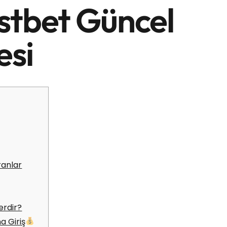
ostbet Güncel
esi
ranlar
erdir?
a Giriş