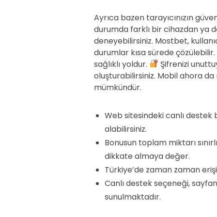
Ayrıca bazen tarayıcınızın güvenlik
durumda farklı bir cihazdan ya d
deneyebilirsiniz. Mostbet, kullanıc
durumlar kısa sürede çözülebilir
sağlıklı yoldur.
Şifrenizi unuttu
oluşturabilirsiniz. Mobil ahora 
mümkündür.
Web sitesindeki canlı destek
alabilirsiniz.
Bonusun toplam miktarı sınırlı
dikkate almaya değer.
Türkiye’de zaman zaman erişim
Canlı destek seçeneği, sayfanı
sunulmaktadır.