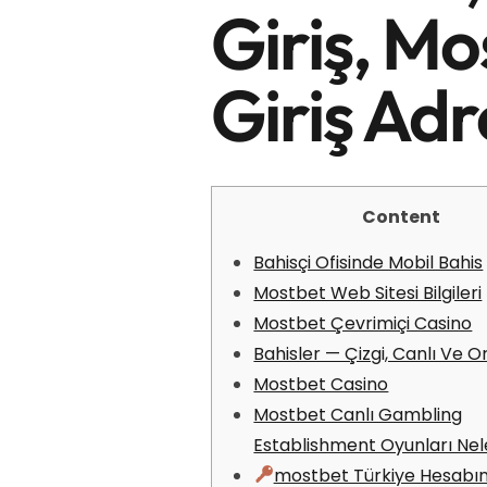
Giriş, M
Giriş Adr
Content
Bahisçi Ofisinde Mobil Bahis
Mostbet Web Sitesi Bilgileri
Mostbet Çevrimiçi Casino
Bahisler — Çizgi, Canlı Ve O
Mostbet Casino
Mostbet Canlı Gambling
Establishment Oyunları Nel
mostbet Türkiye Hesabın