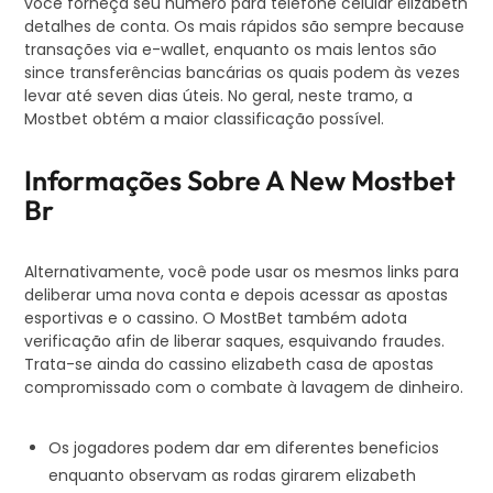
você forneça seu número para telefone celular elizabeth
detalhes de conta. Os mais rápidos são sempre because
transações via e-wallet, enquanto os mais lentos são
since transferências bancárias os quais podem às vezes
levar até seven dias úteis. No geral, neste tramo, a
Mostbet obtém a maior classificação possível.
Informações Sobre A New Mostbet
Br
Alternativamente, você pode usar os mesmos links para
deliberar uma nova conta e depois acessar as apostas
esportivas e o cassino. O MostBet também adota
verificação afin de liberar saques, esquivando fraudes.
Trata-se ainda do cassino elizabeth casa de apostas
compromissado com o combate à lavagem de dinheiro.
Os jogadores podem dar em diferentes beneficios
enquanto observam as rodas girarem elizabeth