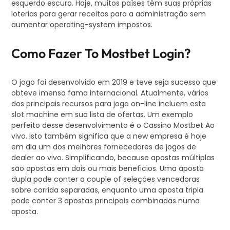
esquerdo escuro. Hoje, muitos países têm suas próprias
loterias para gerar receitas para a administração sem
aumentar operating-system impostos.
Como Fazer To Mostbet Login?
O jogo foi desenvolvido em 2019 e teve seja sucesso que
obteve imensa fama internacional. Atualmente, vários
dos principais recursos para jogo on-line incluem esta
slot machine em sua lista de ofertas. Um exemplo
perfeito desse desenvolvimento é o Cassino Mostbet Ao
vivo. Isto também significa que a new empresa é hoje
em dia um dos melhores fornecedores de jogos de
dealer ao vivo. Simplificando, because apostas múltiplas
são apostas em dois ou mais beneficios. Uma aposta
dupla pode conter a couple of seleções vencedoras
sobre corrida separadas, enquanto uma aposta tripla
pode conter 3 apostas principais combinadas numa
aposta.