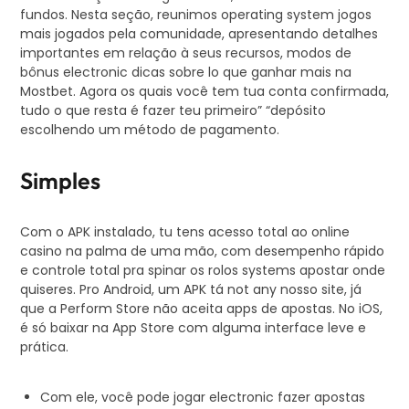
fundos. Nesta seção, reunimos operating system jogos
mais jogados pela comunidade, apresentando detalhes
importantes em relação à seus recursos, modos de
bônus electronic dicas sobre lo que ganhar mais na
Mostbet. Agora os quais você tem tua conta confirmada,
tudo o que resta é fazer teu primeiro” “depósito
escolhendo um método de pagamento.
Simples
Com o APK instalado, tu tens acesso total ao online
casino na palma de uma mão, com desempenho rápido
e controle total pra spinar os rolos systems apostar onde
quiseres. Pro Android, um APK tá not any nosso site, já
que a Perform Store não aceita apps de apostas. No iOS,
é só baixar na App Store com alguma interface leve e
prática.
Com ele, você pode jogar electronic fazer apostas