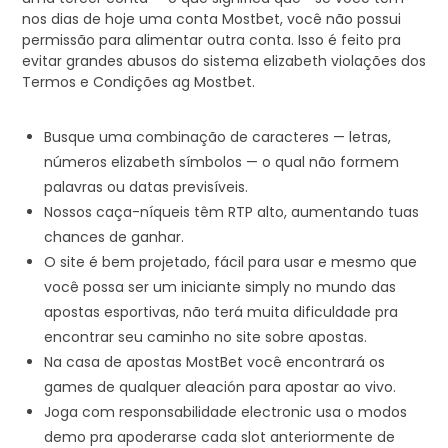
nos dias de hoje uma conta Mostbet, você não possui
permissão para alimentar outra conta. Isso é feito pra
evitar grandes abusos do sistema elizabeth violações dos
Termos e Condições ag Mostbet.
Busque uma combinação de caracteres — letras,
números elizabeth símbolos — o qual não formem
palavras ou datas previsíveis.
Nossos caça-níqueis têm RTP alto, aumentando tuas
chances de ganhar.
O site é bem projetado, fácil para usar e mesmo que
você possa ser um iniciante simply no mundo das
apostas esportivas, não terá muita dificuldade pra
encontrar seu caminho no site sobre apostas.
Na casa de apostas MostBet você encontrará os
games de qualquer aleación para apostar ao vivo.
Joga com responsabilidade electronic usa o modos
demo pra apoderarse cada slot anteriormente de