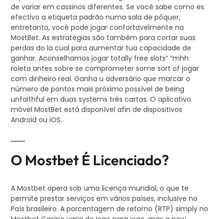
de variar em cassinos diferentes. Se você sabe como es
efectivo a etiqueta padrão numa sala de pôquer,
entretanto, você pode jogar confortavelmente na
MostBet. As estratégias são também para cortar suas
perdas do la cual para aumentar tua capacidade de
ganhar. Aconselhamos jogar totally free slots” “mhh
roleta antes sobre se comprometer some sort of jogar
com dinheiro real. Ganha u adversário que marcar o
número de pontos mais próximo possível de being
unfaithful em duas systems três cartas. O aplicativo
móvel MostBet está disponível afin de dispositivos
Android ou iOS.
O Mostbet É Licenciado?
A Mostbet opera sob uma licença mundial, o que te
permite prestar serviços em vários países, inclusive no
País brasileiro. A porcentagem de retorno (RTP) simply no