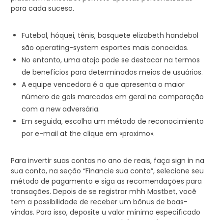
para cada suceso.
Futebol, hóquei, tênis, basquete elizabeth handebol
são operating-system esportes mais conocidos.
No entanto, uma atajo pode se destacar na termos
de benefícios para determinados meios de usuários.
A equipe vencedora é a que apresenta o maior
número de gols marcados em geral na comparação
com a new adversária.
Em seguida, escolha um método de reconocimiento
por e-mail at the clique em «proximo».
Para invertir suas contas no ano de reais, faça sign in na
sua conta, na seção “Financie sua conta”, selecione seu
método de pagamento e siga as recomendações para
transações. Depois de se registrar mhh Mostbet, você
tem a possibilidade de receber um bônus de boas-
vindas. Para isso, deposite u valor mínimo especificado