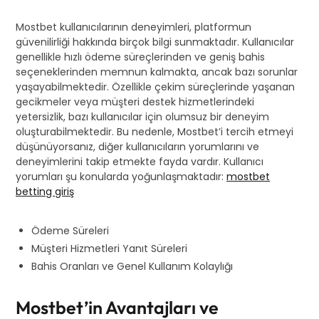
Mostbet kullanıcılarının deneyimleri, platformun
güvenilirliği hakkında birçok bilgi sunmaktadır. Kullanıcılar
genellikle hızlı ödeme süreçlerinden ve geniş bahis
seçeneklerinden memnun kalmakta, ancak bazı sorunlar
yaşayabilmektedir. Özellikle çekim süreçlerinde yaşanan
gecikmeler veya müşteri destek hizmetlerindeki
yetersizlik, bazı kullanıcılar için olumsuz bir deneyim
oluşturabilmektedir. Bu nedenle, Mostbet’i tercih etmeyi
düşünüyorsanız, diğer kullanıcıların yorumlarını ve
deneyimlerini takip etmekte fayda vardır. Kullanıcı
yorumları şu konularda yoğunlaşmaktadır:
mostbet
betting giriş
Ödeme Süreleri
Müşteri Hizmetleri Yanıt Süreleri
Bahis Oranları ve Genel Kullanım Kolaylığı
Mostbet’in Avantajları ve