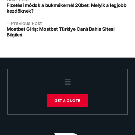
Fizetési módok a bukmékernél 20bet: Melyik a legjobb
kezdőknek?
Previous Post
Mostbet Giriş: Mostbet Türkiye Canlı Bahis Sitesi
Bilgileri
GET A QUOTE