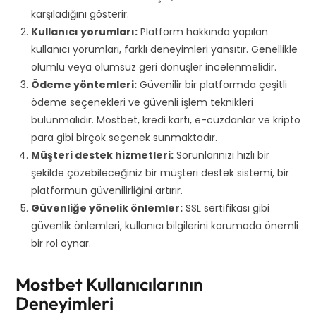
karşıladığını gösterir.
Kullanıcı yorumları:
Platform hakkında yapılan
kullanıcı yorumları, farklı deneyimleri yansıtır. Genellikle
olumlu veya olumsuz geri dönüşler incelenmelidir.
Ödeme yöntemleri:
Güvenilir bir platformda çeşitli
ödeme seçenekleri ve güvenli işlem teknikleri
bulunmalıdır. Mostbet, kredi kartı, e-cüzdanlar ve kripto
para gibi birçok seçenek sunmaktadır.
Müşteri destek hizmetleri:
Sorunlarınızı hızlı bir
şekilde çözebileceğiniz bir müşteri destek sistemi, bir
platformun güvenilirliğini artırır.
Güvenliğe yönelik önlemler:
SSL sertifikası gibi
güvenlik önlemleri, kullanıcı bilgilerini korumada önemli
bir rol oynar.
Mostbet Kullanıcılarının
Deneyimleri