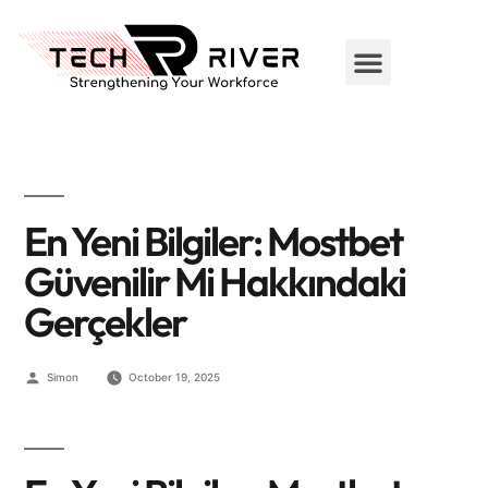
En Yeni Bilgiler: Mostbet
Güvenilir Mi Hakkındaki
Gerçekler
Simon
October 19, 2025