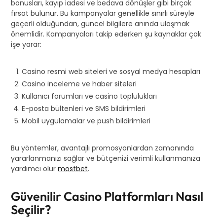
bonusları, kayıp iadesi ve bedava dönüşler gibi birçok
fırsat bulunur. Bu kampanyalar genellikle sınırlı süreyle
geçerli olduğundan, güncel bilgilere anında ulaşmak
önemlidir. Kampanyaları takip ederken şu kaynaklar çok
işe yarar:
Casino resmi web siteleri ve sosyal medya hesapları
Casino inceleme ve haber siteleri
Kullanıcı forumları ve casino toplulukları
E-posta bültenleri ve SMS bildirimleri
Mobil uygulamalar ve push bildirimleri
Bu yöntemler, avantajlı promosyonlardan zamanında
yararlanmanızı sağlar ve bütçenizi verimli kullanmanıza
yardımcı olur
mostbet
.
Güvenilir Casino Platformları Nasıl
Seçilir?