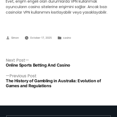
Evet, erişim engeli olan durumlarda VPN kullanmak
oyuncuların casino sitelerine erişimini sağlar. Ancak bazı
casinolar VPN kullanımını kısıtlayabilir veya yasaklayabilir.
Simon
October 17, 2025
casino
Next Post
Online Sports Betting And Casino
Previous Post
The History of Gambling in Australia: Evolution of
Games and Regulations