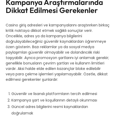
Kampanya Araştırmalarında
Dikkat Edilmesi Gerekenler
Casino giriş adresleri ve kampanyalarını araştırırken birkaç
kritik noktaya dikkat etmek sağlıklı sonuçlar verir.
Öncelikle, adres ya da kampanya bilgilerini
doğrulayabileceğiniz güvenilir kaynaklardan öğrenmeye
özen gösterin. Bazı reklamlar ya da sosyal medya
paylaşımları güvenilir olmayabilir ve dolandırıcılık riski
taşıyabilir. Ayrıca promosyon şartlarını iyi anlamak gerekir;
genellikle bonusların çevrim şartları ve kullanım limitleri
vardır. Aksi halde elde edilen kazançlar bloke edilebilir
veya para çekme işlemleri yapılamayabilir. Özetle, dikkat
edilmesi gerekenler şunlardır:
Güvenilir ve lisanslı platformların tercih edilmesi
Kampanya şart ve koşullarının detaylı okunması
Güncel adres bilgilerini resmi kaynaklardan
doğrulamak