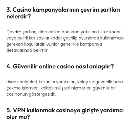
3. Casino kampanyalarının çevrim şartları
nelerdir?
Çevrim şartları, elde edilen bonusun yatırılan tutar kadar
veya belirli kat sayılar kadar çevrilip oyunlarda kullanılması
gereken koşullardır. Bunlar genellikle kampanya
detaylarında belirtilir.
4. Güvenilir online casino nasıl anlaşılır?
Lisans belgeleri, kullanıcı yorumları, kolay ve güvenilir para
çekme işlemleri, kaliteli müşteri hizmetleri güvenilir bir
casinonun göstergesidir.
5. VPN kullanmak casinoya girişte yardımcı
olur mu?