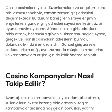
Online casinoların yasal düzenlemelere ve engellemelere
tabi olması sebebiyle, zaman zaman giriş adresleri
değişmektedir. Bu durum bahisçilerin siteye erişimini
engellerken, güncel giriş adresleri sayesinde kesintisiz bir
oyun deneyimi yaşanır. Güncel casino giriş adreslerini
takip etmek, hesabınıza güvenle ulaşmanızı sağlar. Ayrıca,
gerçek ve lisanslı casinoların adreslerini bulmak,
dolandırıcılık riskini en aza indirir. Güncel giriş adresleri
sadece erişim değil, aynı zamanda müşteri hizmetlerine
ve kampanyalara erişim için de kritik öneme sahiptir.
Casino Kampanyaları Nasıl
Takip Edilir?
Avantajlı casino kampanyalarını yakından takip etmek,
kullanıcıların ekstra kazanç elde etmesini sağlar.
Kampanyalar arasında hoş geldin bonusları, yatırım