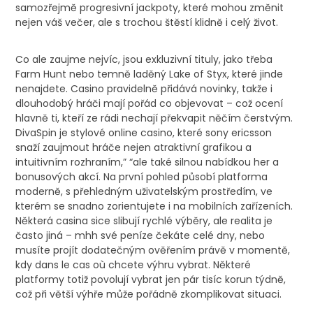
samozřejmě progresivní jackpoty, které mohou změnit
nejen váš večer, ale s trochou štěstí klidně i celý život.
Co ale zaujme nejvíc, jsou exkluzivní tituly, jako třeba
Farm Hunt nebo temně laděný Lake of Styx, které jinde
nenajdete. Casino pravidelně přidává novinky, takže i
dlouhodobý hráči mají pořád co objevovat – což ocení
hlavně ti, kteří ze rádi nechají překvapit něčím čerstvým.
DivaSpin je stylové online casino, které sony ericsson
snaží zaujmout hráče nejen atraktivní grafikou a
intuitivním rozhraním,” “ale také silnou nabídkou her a
bonusových akcí. Na první pohled působí platforma
moderně, s přehledným uživatelským prostředím, ve
kterém se snadno zorientujete i na mobilních zařízeních.
Některá casina sice slibují rychlé výběry, ale realita je
často jiná – mhh své peníze čekáte celé dny, nebo
musíte projít dodatečným ověřením právě v momentě,
kdy dans le cas où chcete výhru vybrat. Některé
platformy totiž povolují vybrat jen pár tisíc korun týdně,
což při větší výhře může pořádně zkomplikovat situaci.