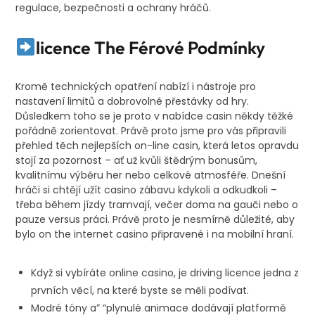
regulace, bezpečnosti a ochrany hráčů.
licence The Férové Podmínky
Kromě technických opatření nabízí i nástroje pro
nastavení limitů a dobrovolné přestávky od hry.
Důsledkem toho se je proto v nabídce casin někdy těžké
pořádně zorientovat. Právě proto jsme pro vás připravili
přehled těch nejlepších on-line casin, která letos opravdu
stojí za pozornost – ať už kvůli štědrým bonusům,
kvalitnímu výběru her nebo celkové atmosféře. Dnešní
hráči si chtějí užít casino zábavu kdykoli a odkudkoli –
třeba během jízdy tramvají, večer doma na gauči nebo o
pauze versus práci. Právě proto je nesmírně důležité, aby
bylo on the internet casino připravené i na mobilní hraní.
Když si vybíráte online casino, je driving licence jedna z
prvních věcí, na které byste se měli podívat.
Modré tóny a” “plynulé animace dodávají platformě