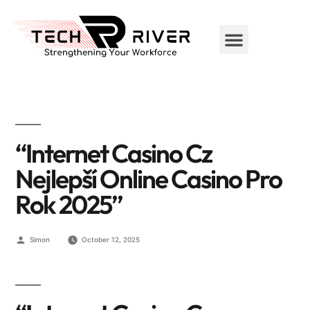
“Internet Casino Cz
Nejlepší Online Casino Pro
Rok 2025”
Simon
October 12, 2025