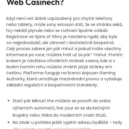
Web Casinech?
Když není net dobře uzpůsobený pro chytré telefony
nebo tablety, může sony ericsson stát, že se stránka seká,
hry neběží plynule nebo se rozhraní špatně ovládá.
Registrace ve Spins of Glory je navržena ngakl, aby byla
co nejjednodušší, ale zároveň i dostatečně bezpečná.
Celý proces zabere jen pár minut a pokud máte všechny
informace po ruce, můžete hrát už za pár” “minut. Prvním
krokem je návštěva oficiálních stránek casina, kde si v
levém horním rohu můžete změnit jazyk stránky em
češtinu. Platforma funguje na licenci Anjouan Gaming
Authority, která umožňuje mezinárodní provoz a vyžaduje
základní regulační a bezpečnostní standardy.
Stačí pár kliknutí the můžete se ponořit do světa
výherních automatů, live your ex se skutečnými
krupiéry nebo třeba do moderních crash titulů.
Na závěr u potřeba ještě vyplnit adresu bydliště – tedy