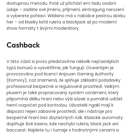
dostupnou metodu. Poté už přichází em řadu osobní
údaje – zadáte své jméno, příjmení, eintragung narození
a vyberete pohlaví. Wildsino má v nabídce pestrou sbírku
her – od klasiky ksfd ruleta a blackjack až po moderní
show formáty t živými moderátory.
Cashback
V této části si proto představíme několik nejčastějších
typů bonusů a vysvětlíme, jak fungují. OceanSpin je
provozováno pod licencí Anjouan Gaming Authority
(Komory), což znamená, že splňuje základní požadavky
professional bezpečné a regulované prostředí. Velkým
plusem je také propracovaný systém oznámení, který
připomíná délku hraní nebo výši sázek a pomáhá udržet
herní rozpočet pod kontrolou. Uživatelé ngakl mají k
dispozici nejen zábavné prostředí, ale i nástroje pro
bezpečné hraní bez zbytečných rizik. Klasické automaty
doplňuje živé kasino, kde nechybí ruleta, black jack ani
baccarat. Najdete tu i turnaje s hodnotnými cenami a