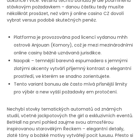
dokonce i více. Většina těchto bonusů je ale podmíněna
stávkovým požadavkem – danou částku tedy musíte
několikrát prosázet, než vám ji online casino CZ dovolí
vybrat versus podobě skutečných peněz.
Platforma je provozována pod licencí vydanou mhh
ostrově Anjouan (Komory), což je mezi mezinárodními
online casiny běžně uznávaná jurisdikce.
Naopak – temnější barevná espumadera s jemnými
zlatými akcenty vytváří příjemný kontrast a elegantní
prostředí, ve kterém se snadno zorientujete.
Tento variant bonusu ale často mívá přísnější limity
pro výběr a new vyšší požadavky em protočení.
Nechybí stovky tematických automatů od známých
studií, včetně jackpotových the girl a exkluzivních eventů.
BetHall na první pohled zaujme svou atmosférou
inspirovanou starověkým Řeckem – elegantní detaily,
zlaté tóny a božské motivy vytvářejí pocit luxusu. Přesto si