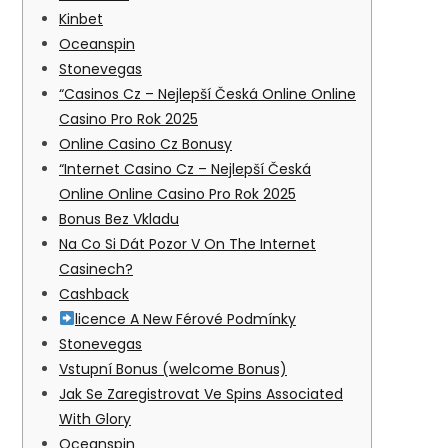
Kinbet
Oceanspin
Stonevegas
“Casinos Cz – Nejlepší Česká Online Online
Casino Pro Rok 2025
Online Casino Cz Bonusy
“Internet Casino Cz – Nejlepší Česká
Online Online Casino Pro Rok 2025
Bonus Bez Vkladu
Na Co Si Dát Pozor V On The Internet
Casinech?
Cashback
licence A New Férové Podmínky
Stonevegas
Vstupní Bonus (welcome Bonus)
Jak Se Zaregistrovat Ve Spins Associated
With Glory
Oceanspin