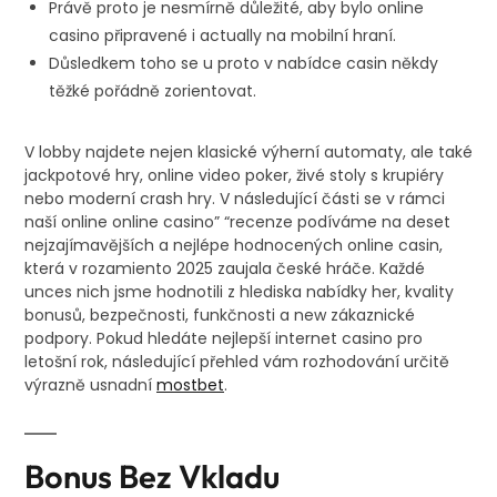
Právě proto je nesmírně důležité, aby bylo online
casino připravené i actually na mobilní hraní.
Důsledkem toho se u proto v nabídce casin někdy
těžké pořádně zorientovat.
V lobby najdete nejen klasické výherní automaty, ale také
jackpotové hry, online video poker, živé stoly s krupiéry
nebo moderní crash hry. V následující části se v rámci
naší online online casino” “recenze podíváme na deset
nejzajímavějších a nejlépe hodnocených online casin,
která v rozamiento 2025 zaujala české hráče. Každé
unces nich jsme hodnotili z hlediska nabídky her, kvality
bonusů, bezpečnosti, funkčnosti a new zákaznické
podpory. Pokud hledáte nejlepší internet casino pro
letošní rok, následující přehled vám rozhodování určitě
výrazně usnadní
mostbet
.
Bonus Bez Vkladu