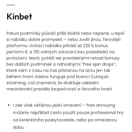
Kinbet
Pokud podmínky působí příliš složitě nebo nejasně, u lepší
si nabídku dobře promyslet – nebo zvolit jinou, férovější
platformu. Uvítací nabídka přináší až 225 % bonus
perform € a 310 volných zatočení bez požadavků na
protočení. Navíc potěší we pravidelnými reload bonusy
bez dalších podmínek a náhodnými “free spin drops”,
které vám z času na čas přistanou na účtu jen tak
během hraní. Kasino funguje pod licencí Curaçao
eGaming, což znamená, že dodržuje základní
mezinárodní pravidla bezpečnosti a férového hraní.
I zde však většinou platí omezení – free annoying
můžete například často použít pouze professional hry
od konkrétního poskytovatele, nebo po omezenou
dobu.