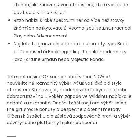
klidnou, ale zároveň živou atmosféru, která vás bude
bavit od prvního kliknutí.
Ritzo nabízí široké spektrum her od více než stovky
známých poskytovatelů, veoma jsou NetEnt, Practical
Play nebo Advancement.
Najdete tu grunzochse klasické automaty typu Book
of Deceased či Book regarding Ra, tak i moderní hry
jako Fortune Smash nebo Majestic Panda.
“Internet casino CZ scéna nabízí v roce 2025 až
neuvěřitelně rozmanitý výběr. Ať už vás láká old style
atmosféra Stonevegas, moderní záře Robycasina nebo
dobrodružství na Divokém západě ve Wildsinu, nabídka je
bohatá a rozmanitá. Dnešní hráči mají em výběr tisíce
the girl, štědré bonusy a bezpečné platební metody.
Klíčem k úspěchu ale zůstává zodpovědné hraní a výběr
důvěryhodné platformy h platnou licencí.