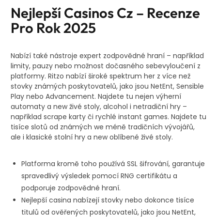
Nejlepší Casinos Cz – Recenze
Pro Rok 2025
Nabízí také nástroje expert zodpovědné hraní – například
limity, pauzy nebo možnost dočasného sebevyloučení z
platformy. Ritzo nabízí široké spektrum her z více než
stovky známých poskytovatelů, jako jsou NetEnt, Sensible
Play nebo Advancement. Najdete tu nejen výherní
automaty a new živé stoly, alcohol i netradiční hry –
například scrape karty či rychlé instant games. Najdete tu
tisíce slotů od známých we méně tradičních vývojářů,
ale i klasické stolní hry a new oblíbené živé stoly.
Platforma kromě toho používá SSL šifrování, garantuje
spravedlivý výsledek pomocí RNG certifikátu a
podporuje zodpovědné hraní.
Nejlepší casina nabízejí stovky nebo dokonce tisíce
titulů od ověřených poskytovatelů, jako jsou NetEnt,