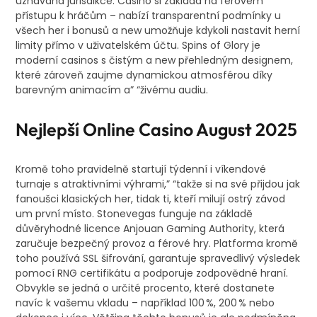
uznávaná jurisdikce. Casino si zakládá na férovém
přístupu k hráčům – nabízí transparentní podmínky u
všech her i bonusů a new umožňuje kdykoli nastavit herní
limity přímo v uživatelském účtu. Spins of Glory je
moderní casinos s čistým a new přehledným designem,
které zároveň zaujme dynamickou atmosférou díky
barevným animacím a” “živému audiu.
Nejlepší Online Casino August 2025
Kromě toho pravidelně startují týdenní i víkendové
turnaje s atraktivními výhrami,” “takže si na své přijdou jak
fanoušci klasických her, tidak ti, kteří milují ostrý závod
um první místo. Stonevegas funguje na základě
důvěryhodné licence Anjouan Gaming Authority, která
zaručuje bezpečný provoz a férové hry. Platforma kromě
toho používá SSL šifrování, garantuje spravedlivý výsledek
pomocí RNG certifikátu a podporuje zodpovědné hraní.
Obvykle se jedná o určité procento, které dostanete
navíc k vašemu vkladu – například 100 %, 200 % nebo