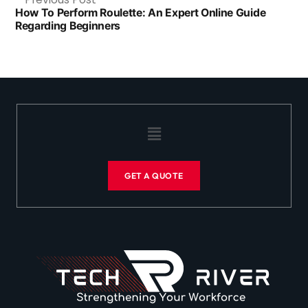
How To Perform Roulette: An Expert Online Guide
Regarding Beginners
GET A QUOTE