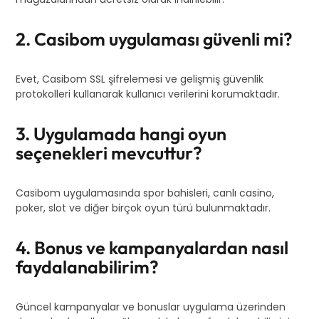
2. Casibom uygulaması güvenli mi?
Evet, Casibom SSL şifrelemesi ve gelişmiş güvenlik
protokolleri kullanarak kullanıcı verilerini korumaktadır.
3. Uygulamada hangi oyun
seçenekleri mevcuttur?
Casibom uygulamasında spor bahisleri, canlı casino,
poker, slot ve diğer birçok oyun türü bulunmaktadır.
4. Bonus ve kampanyalardan nasıl
faydalanabilirim?
Güncel kampanyalar ve bonuslar uygulama üzerinden