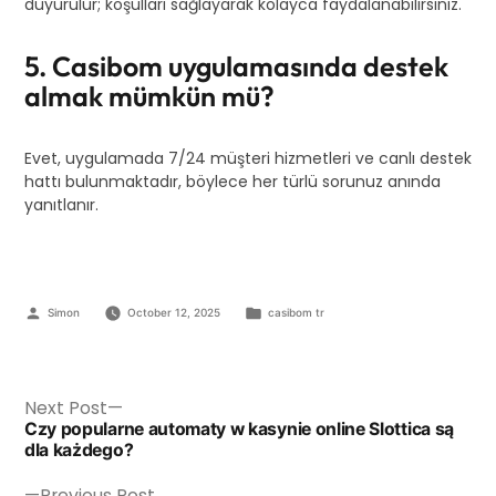
duyurulur; koşulları sağlayarak kolayca faydalanabilirsiniz.
5. Casibom uygulamasında destek
almak mümkün mü?
Evet, uygulamada 7/24 müşteri hizmetleri ve canlı destek
hattı bulunmaktadır, böylece her türlü sorunuz anında
yanıtlanır.
Simon
October 12, 2025
casibom tr
Next Post
Czy popularne automaty w kasynie online Slottica są
dla każdego?
Previous Post