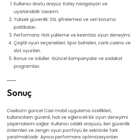
Kullanıcı dostu arayüz: Kolay navigasyon ve
uyarlanabilir tasarım.
Yüksek güvenlik: SSL şifrelemesi ve veri koruma
politikaları.
Performans: Hızlı yükleme ve kesintisiz oyun deneyimi.
Çeşitli oyun seçenekleri: Spor bahisleri, canlı casino ve
slot oyunları.
Bonus ve ödüller: Güncel kampanyalar ve sadakat
programları.
Sonuç
Casibom güncel Casi mobil uygulama özellikleri,
kullanıcıların güvenli, hızlı ve eğlenceli bir oyun deneyimi
yaşamalarını sağlar. Kullanıcı odaklı arayüzü, ileri güvenlik
önlemleri ve zengin oyun portföyü ile sektörde fark
yaratmaktadır. Ayrıca performans optimizasyonları