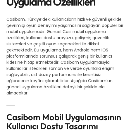
Uygulama Özellikleri
Casibom, Türkiye’deki kullanıcıların hızlı ve güvenli şekilde
çevrimiçi oyun deneyimi yaşamasını sağlayan popüler bir
mobil uygulamadır. Güncel Casi mobil uygulama
özellikleri, kullanıcı dostu arayüzü, gelişmiş güvenlik
sistemleri ve çeşitli oyun seçenekleri ile dikkat
çekmektedir. Bu uygulama, hem Android hem iOS
platformlarında sorunsuz çalışarak geniş bir kullanıcı
kitlesine hitap etmektedir. Casibom uygulamasıyla
kullanıcılar istedikleri zaman ve yerde oyunlara erişim
sağlayabilir, üst düzey performans ile kesintisiz
eğlencenin keyfini çıkarabilirler. Aşağıda Casibom’un
güncel uygulama özellikleri detaylı bir şekilde ele
alınacaktır.
Casibom Mobil Uygulamasının
Kullanıcı Dostu Tasarımı