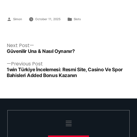
Simon
October 11, 2025
Slots
Next Post
Güvenilir Una & Nasıl Oynanır?
Previous Post
1win Türkiye İncelemesi: Resmi Site, Casino Ve Spor
Bahisleri Added Bonus Kazanın