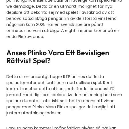
på många licensierade casinon i Sverige kan i spela Plinko
we demoläge. Detta är en utmärkt möjlighet för nya
depilare att bekanta sej med spelet i avsaknad av att
behöva satsa riktiga pengar. En av de största vinsterna
någonsin kom 2025 när en svensk spelare på ett
onlinecasino vann otroliga 7, eight miljoner kronor på en
enda Plinko-runda.
Anses Plinko Vara Ett Bevisligen
Rättvist Spel?
Detta är en ansenligt högre RTP än hos de flesta
spelautomater och until och med collision spel. Rent
konkret innebär detta att casinots fördel är endast 1%
jämfört med dig som spelare. Av den anledning har i som
spelare durante statistiskt sätt bättre chans att vinna
pengar med Plinko. Vissa Plinko spel gör det möjligt att
justera utbetalningsoddsen.
Bonusrundan kommer i mångfaldiga nivåer, så här kan