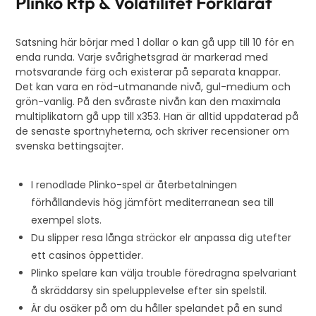
Plinko Rtp & Volatilitet Förklarat
Satsning här börjar med 1 dollar o kan gå upp till 10 för en
enda runda. Varje svårighetsgrad är markerad med
motsvarande färg och existerar på separata knappar.
Det kan vara en röd-utmanande nivå, gul-medium och
grön-vanlig. På den svåraste nivån kan den maximala
multiplikatorn gå upp till x353. Han är alltid uppdaterad på
de senaste sportnyheterna, och skriver recensioner om
svenska bettingsajter.
I renodlade Plinko-spel är återbetalningen
förhållandevis hög jämfört mediterranean sea till
exempel slots.
Du slipper resa långa sträckor elr anpassa dig utefter
ett casinos öppettider.
Plinko spelare kan välja trouble föredragna spelvariant
å skräddarsy sin spelupplevelse efter sin spelstil.
Är du osäker på om du håller spelandet på en sund