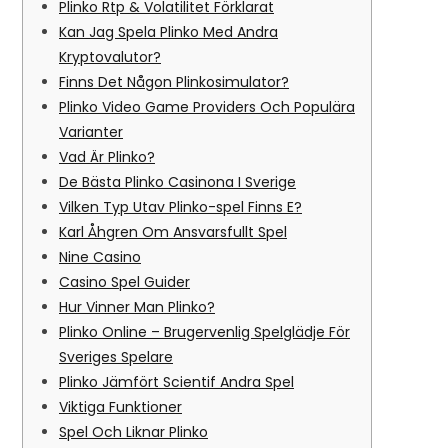
Plinko Rtp & Volatilitet Förklarat
Kan Jag Spela Plinko Med Andra
Kryptovalutor?
Finns Det Någon Plinkosimulator?
Plinko Video Game Providers Och Populära
Varianter
Vad Är Plinko?
De Bästa Plinko Casinona I Sverige
Vilken Typ Utav Plinko-spel Finns E?
Karl Åhgren Om Ansvarsfullt Spel
Nine Casino
Casino Spel Guider
Hur Vinner Man Plinko?
Plinko Online – Brugervenlig Spelglädje För
Sveriges Spelare
Plinko Jämfört Scientif Andra Spel
Viktiga Funktioner
Spel Och Liknar Plinko