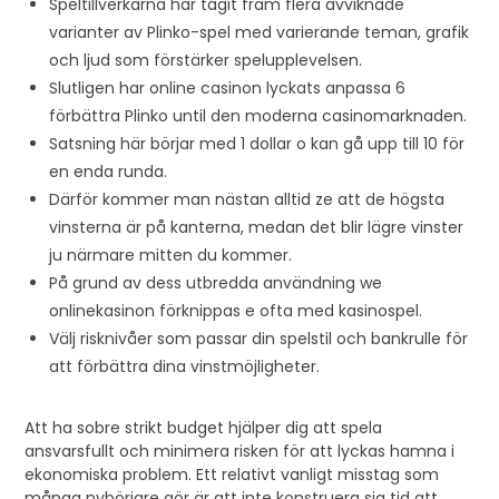
Speltillverkarna har tagit fram flera avviknade
varianter av Plinko-spel med varierande teman, grafik
och ljud som förstärker spelupplevelsen.
Slutligen har online casinon lyckats anpassa 6
förbättra Plinko until den moderna casinomarknaden.
Satsning här börjar med 1 dollar o kan gå upp till 10 för
en enda runda.
Därför kommer man nästan alltid ze att de högsta
vinsterna är på kanterna, medan det blir lägre vinster
ju närmare mitten du kommer.
På grund av dess utbredda användning we
onlinekasinon förknippas e ofta med kasinospel.
Välj risknivåer som passar din spelstil och bankrulle för
att förbättra dina vinstmöjligheter.
Att ha sobre strikt budget hjälper dig att spela
ansvarsfullt och minimera risken för att lyckas hamna i
ekonomiska problem. Ett relativt vanligt misstag som
många nybörjare gör är att inte konstruera sig tid att