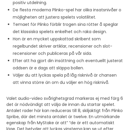
positiv utdelning.
De flesta moderna Plinko-spel har olika insatsnivåer o
möjligheten att justera spelets volatilitet.
Temaet för Plinko förblir trogen sina rötter å speglar
det klassiska spelets enkelhet och raka design.
Hon är en mycket uppskattad skribent som
regelbundet skriver artiklar, recensioner och slot-
recensioner och publiceras på vår sida.
Efter att ha gjort din insättning och eventuellt justerat
oddsen är e dags att släppa bollen.
Väljer du att lyckas spela på låg risknivå är chansen
att vinna större än om du väljer en hög risknivå.
Valet audio-video svårighetsgrad markeras ej med färg 6
det är nödvändigt att välja de innan du startar spelet.
Antalet rader här kan reduceras till 8, skiljaktigt från Plinko
Spribe, där det minsta antalet är twelve. En utmärkande
egenskap från MyStake är att” “de är ett automatiskt
läge. Det betyder att lyckas vinsterna kan se ut efter