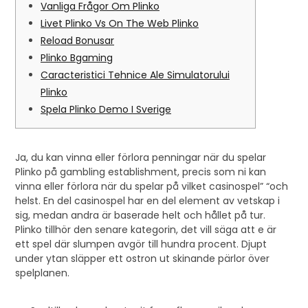
Vanliga Frågor Om Plinko
Livet Plinko Vs On The Web Plinko
Reload Bonusar
Plinko Bgaming
Caracteristici Tehnice Ale Simulatorului
Plinko
Spela Plinko Demo I Sverige
Ja, du kan vinna eller förlora penningar när du spelar
Plinko på gambling establishment, precis som ni kan
vinna eller förlora när du spelar på vilket casinospel” “och
helst. En del casinospel har en del element av vetskap i
sig, medan andra är baserade helt och hållet på tur.
Plinko tillhör den senare kategorin, det vill säga att e är
ett spel där slumpen avgör till hundra procent. Djupt
under ytan släpper ett ostron ut skinande pärlor över
spelplanen.