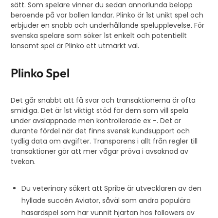
sätt. Som spelare vinner du sedan annorlunda belopp
beroende på var bollen landar. Plinko är 1st unikt spel och
erbjuder en snabb och underhållande spelupplevelse. För
svenska spelare som söker 1st enkelt och potentiellt
lönsamt spel är Plinko ett utmärkt val.
Plinko Spel
Det går snabbt att få svar och transaktionerna är ofta
smidiga. Det är 1st viktigt stöd för dem som vill spela
under avslappnade men kontrollerade ex -. Det är
durante fördel när det finns svensk kundsupport och
tydlig data om avgifter. Transparens i allt från regler till
transaktioner gör att mer vågar pröva i avsaknad av
tvekan.
Du veterinary säkert att Spribe är utvecklaren av den
hyllade succén Aviator, såväl som andra populära
hasardspel som har vunnit hjärtan hos followers av