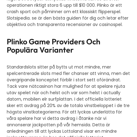
operationen riktigt stora 6 upp till $10 000. Plinko är ett
crash sport och påminner om ett klassiskt flipperspel.
Slotsipedia. se är den bästa guiden för dig och letar efter
objektiva och transparenta recensioner av casinospel.
Plinko Game Providers Och
Populära Varianter
Standardslots sitter på bytts ut mot mindre, mer
spelcentrerade slots med fler chanser att vinna, men det
övergripande konceptet förblir i stort sett oförändrat.
Tack vare nätcasinon har mulighed for at spelare njuta
utav spelet när och helst och var som helst i actually
datorn, mobilen elr surfplattan. I det officiella lotteriet
sker ett avdrag på 20% av de totala vinstbeloppet i de tre
högsta vinstkategorierna. För att lyckas underlätta för
våra spelare har vi detta avdrag i åtanke när vi
annonserar jackpotten på vår hemsida. Detta är
anledningen till att lyckas Lottoland visar en mindre