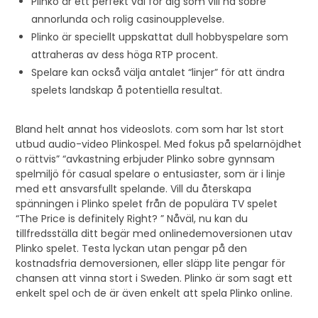
Plinko är ett perfekt val för dig som vill ha sobre
annorlunda och rolig casinoupplevelse.
Plinko är speciellt uppskattat dull hobbyspelare som
attraheras av dess höga RTP procent.
Spelare kan också välja antalet “linjer” för att ändra
spelets landskap å potentiella resultat.
Bland helt annat hos videoslots. com som har 1st stort
utbud audio-video Plinkospel. Med fokus på spelarnöjdhet
o rättvis” “avkastning erbjuder Plinko sobre gynnsam
spelmiljö för casual spelare o entusiaster, som är i linje
med ett ansvarsfullt spelande. Vill du återskapa
spänningen i Plinko spelet från de populära TV spelet
“The Price is definitely Right? ” Nåväl, nu kan du
tillfredsställa ditt begär med onlinedemoversionen utav
Plinko spelet. Testa lyckan utan pengar på den
kostnadsfria demoversionen, eller släpp lite pengar för
chansen att vinna stort i Sweden. Plinko är som sagt ett
enkelt spel och de är även enkelt att spela Plinko online.