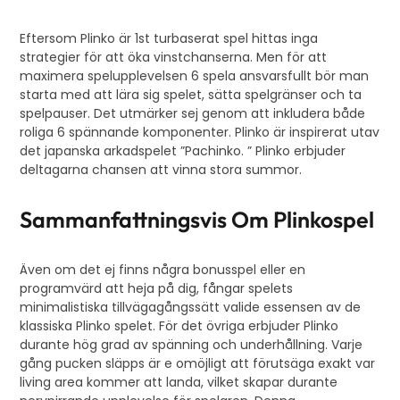
Eftersom Plinko är 1st turbaserat spel hittas inga
strategier för att öka vinstchanserna. Men för att
maximera spelupplevelsen 6 spela ansvarsfullt bör man
starta med att lära sig spelet, sätta spelgränser och ta
spelpauser. Det utmärker sej genom att inkludera både
roliga 6 spännande komponenter. Plinko är inspirerat utav
det japanska arkadspelet ”Pachinko. ” Plinko erbjuder
deltagarna chansen att vinna stora summor.
Sammanfattningsvis Om Plinkospel
Även om det ej finns några bonusspel eller en
programvärd att heja på dig, fångar spelets
minimalistiska tillvägagångssätt valide essensen av de
klassiska Plinko spelet. För det övriga erbjuder Plinko
durante hög grad av spänning och underhållning. Varje
gång pucken släpps är e omöjligt att förutsäga exakt var
living area kommer att landa, vilket skapar durante