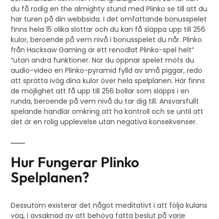
du få rodig en the almighty stund med Plinko se till att du
har turen på din webbsida. I det omfattande bonusspelet
finns hela 15 olika slottar och du kan få släppa upp till 256
kulor, beroende på vem nivå i bonusspelet du når. Plinko
från Hacksaw Gaming är ett renodlat Plinko-spel helt”
“utan andra funktioner. När du öppnar spelet möts du
audio-video en Plinko-pyramid fylld av små piggar, redo
att sprätta iväg dina kulor över hela spelplanen. Här finns
de möjlighet att få upp till 256 bollar som släpps i en
runda, beroende på vem nivå du tar dig till. Ansvarsfullt
spelande handlar omkring att ha kontroll och se until att
det är en rolig upplevelse utan negativa konsekvenser.
Hur Fungerar Plinko
Spelplanen?
Dessutom existerar det något meditativt i att följa kulans
väg, i avsaknad av att behöva fatta beslut på varje