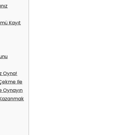
ınız
ümü Kayıt
yunu
z Oyna!
 Çekme Ile
le Oynayın
a Kazanmak