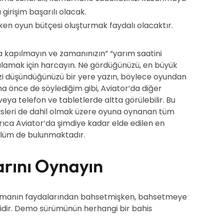
 girişim başarılı olacak.
en oyun bütçesi oluşturmak faydalı olacaktır.
kapılmayın ve zamanınızın” “yarım saatini
lamak için harcayın. Ne gördüğünüzü, en büyük
izi düşündüğünüzü bir yere yazın, böylece oyundan
ha önce de söylediğim gibi, Aviator’da diğer
eya telefon ve tabletlerde altta görülebilir. Bu
hisleri de dahil olmak üzere oyuna oynanan tüm
Ayrıca Aviator’da şimdiye kadar elde edilen en
ölüm de bulunmaktadır.
arını Oynayın
amanın faydalarından bahsetmişken, bahsetmeye
iğidir. Demo sürümünün herhangi bir bahis