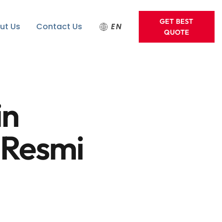
GET BEST
ut Us
Contact Us
EN
QUOTE
in
 Resmi