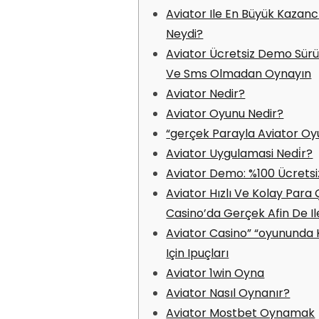
Aviator Ile En Büyük Kazanc
Neydi?
Aviator Ücretsiz Demo Sür
Ve Sms Olmadan Oynayın
Aviator Nedir?
Aviator Oyunu Nedir?
“gerçek Parayla Aviator O
Aviator Uygulamasi Nedi̇r?
Aviator Demo: %100 Ücretsi
Aviator Hızlı Ve Kolay Para
Casino’da Gerçek Afin De I
Aviator Casino” “oyunund
Için Ipuçları
Aviator 1win Oyna
Aviator Nasıl Oynanır?
Aviator Mostbet Oynamak