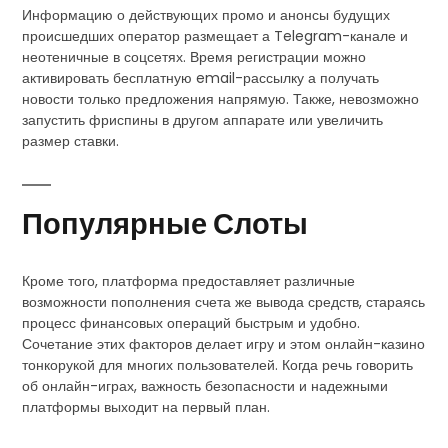
Информацию о действующих промо и анонсы будущих
происшедших оператор размещает а Telegram-канале и
неотеничные в соцсетях. Время регистрации можно
активировать бесплатную email-рассылку а получать
новости только предложения напрямую. Также, невозможно
запустить фриспины в другом аппарате или увеличить
размер ставки.
Популярные Слоты
Кроме того, платформа предоставляет различные
возможности пополнения счета же вывода средств, стараясь
процесс финансовых операций быстрым и удобно.
Сочетание этих факторов делает игру и этом онлайн-казино
тонкорукой для многих пользователей. Когда речь говорить
об онлайн-играх, важность безопасности и надежными
платформы выходит на первый план.