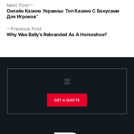
Next Post
Онлайн Казино Украины: Топ Казино С Бонусами
Для Игроков”
Previous Post
Why Was Bally’s Rebranded As A Horseshoe?
GET A QUOTE