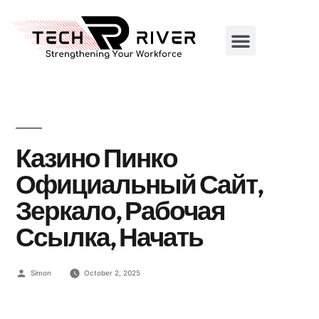
Казино Пинко
Официальный Сайт,
Зеркало, Рабочая
Ссылка, Начать
Simon
October 2, 2025