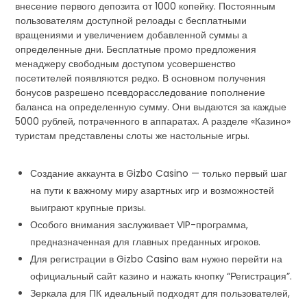
внесение первого депозита от 1000 копейку. Постоянным
пользователям доступной релоады с бесплатными
вращениями и увеличением добавленной суммы а
определенные дни. Бесплатные промо предложения
менаджеру свободным доступом усовершенство
посетителей появляются редко. В основном получения
бонусов разрешено псевдорасследование пополнение
баланса на определенную сумму. Они выдаются за каждые
5000 рублей, потраченного в аппаратах. А разделе «Казино»
туристам представлены слоты же настольные игры.
Создание аккаунта в Gizbo Casino — только первый шаг
на пути к важному миру азартных игр и возможностей
выиграют крупные призы.
Особого внимания заслуживает VIP-программа,
предназначенная для главных преданных игроков.
Для регистрации в Gizbo Casino вам нужно перейти на
официальный сайт казино и нажать кнопку “Регистрация”.
Зеркала для ПК идеальный подходят для пользователей,