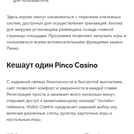
для пользователя.
Здесь игроки смогут ознакомиться с перечнем платежных
систем, доступных для осуществления транзакций. Кнопка
для загрузки установщика размещена позади главной
страницы площадки. Программа позволяет запускать игры и
пользоваться всеми вспомогательными функциями казино
Пинко.
Кешаут один Pinco Casino
С надежной связью безопасности и быстротой выплатами,
сайт позволяет комфорт и уверенности в каждой ставке.
Регистрация проста а занимает всего несколько минут,
открывая доступ к захватывающему ноошер” “онлайн-
гейминга. Gizbo Casino предлагает широкий выбор игр,
включая различные слоты, рулетку, карточные игры и
настольные игры.