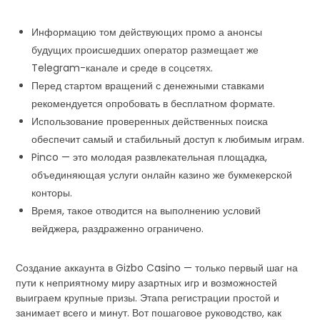
Информацию том действующих промо а анонсы
будущих происшедших оператор размещает же
Telegram-канале и среде в соцсетях.
Перед стартом вращений с денежными ставками
рекомендуется опробовать в бесплатном формате.
Использование проверенных действенных поиска
обеспечит самый и стабильный доступ к любимым играм.
Pinco — это молодая развлекательная площадка,
объединяющая услуги онлайн казино же букмекерской
конторы.
Время, такое отводится на выполнению условий
вейджера, раздраженно ограничено.
Создание аккаунта в Gizbo Casino — только первый шаг на
пути к неприятному миру азартных игр и возможностей
выиграем крупные призы. Этапа регистрации простой и
занимает всего и минут. Вот пошаговое руководство, как