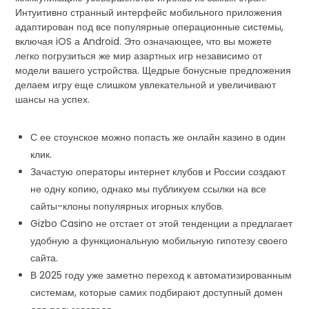
Интуитивно странный интерфейс мобильного приложения
адаптирован под все популярные операционные системы,
включая iOS а Android. Это означающее, что вы можете
легко погрузиться же мир азартных игр независимо от
модели вашего устройства. Щедрые бонусные предложения
делаем игру еще слишком увлекательной и увеличивают
шансы на успех.
С ее стоунское можно попасть же онлайн казино в один
клик.
Зачастую операторы интернет клубов и России создают
не одну копию, однако мы публикуем ссылки на все
сайты-клоны популярных игорных клубов.
Gizbo Casino не отстает от этой тенденции а предлагает
удобную а функциональную мобильную гипотезу своего
сайта.
В 2025 году уже заметно переход к автоматизированным
системам, которые самих подбирают доступный домен