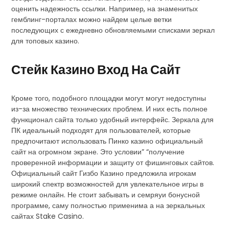
оценить надежность ссылки. Например, на знаменитых
гемблинг-порталах можно найдем целые ветки
последующих с ежедневно обновляемыми списками зеркал
для топовых казино.
Стейк Казино Вход На Сайт
Кроме того, подобного площадки могут могут недоступны
из-за множество технических проблем. И них есть полное
функционал сайта только удобный интерфейс. Зеркала для
ПК идеальный подходят для пользователей, которые
предпочитают использовать Пинко казино официальный
сайт на огромном экране. Это условии” “получение
проверенной информации и защиту от фишинговых сайтов.
Официальный сайт Гизбо Казино предложила игрокам
широкий спектр возможностей для увлекательное игры в
режиме онлайн. Не стоит забывать и семряуи бонусной
программе, саму полностью применима а на зеркальных
сайтах Stake Casino.