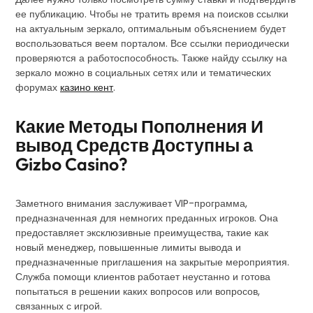
ее публикацию. Чтобы не тратить время на поисков ссылки
на актуальным зеркало, оптимальным объяснением будет
воспользоваться веем порталом. Все ссылки периодически
проверяются а работоспособность. Также найду ссылку на
зеркало можно в социальных сетях или и тематических
форумах
казино кент
.
Какие Методы Пополнения И
вывод Средств Доступны а
Gizbo Casino?
Заметного внимания заслуживает VIP-программа,
предназначенная для немногих преданных игроков. Она
предоставляет эксклюзивные преимущества, такие как
новый менеджер, повышенные лимиты вывода и
предназначенные приглашения на закрытые мероприятия.
Служба помощи клиентов работает неустанно и готова
попытаться в решении каких вопросов или вопросов,
связанных с игрой.