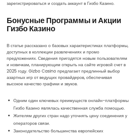
зарегистрироваться и создать аккаунт в Гизбо Казино.
Бонусные Программы и Акции
Гизбо Казино
В статье рассказано о базовых характеристиках платформы,
доступных в коллекции развлечениях и промо
предложениях. Сведения пригодятся новым пользователям
и новичкам, планирующим открыть на сайте игровой счет в
2025 году. Gizbo Casino предлагает предлинный выбор
азартных игр от ведущих провайдеров, обеспечивая
высокое качество графики и звуков.
Одним один ключевых преимуществ онлайн-платформы
Гизбо Казино являлась качественная служба помощью.
Жителям других стран надо уточнять цену соединения у
операторов связи.
Законодательство большинства европейских