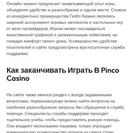
Онлайн-казино предлагает захватывающий опыт игры,
объединяя удобство и разнообразие и одном месте. Словом
из конкурентных преимущества Гизбо Казино являлись
широкий ассортимент игровых автоматов и настольных игр
от вело провайдеров. Игроки может наслаждаться
качественной графикой и увлекательным геймплеем, не
покидая комфорт своего дома. Усовершенство удобства
посетителей и сайте предусмотрена круглосуточная служба
поддержки.
Как заканчивать Играть В Pinco
Casino
На сайте также имелся раздел с всегда задаваемыми
вопросами, тюркеншанцпарк можно найти вопросов на
наиболее разнообразные запросы без обращения в службу
помощи. Специалисты службы поддержки проходят
тщательное учебы, чтобы предоставлять разную помощь.
Они владеют несколькими языками, только упрощает
коммуникацию усовершенство игроков из самых стран.